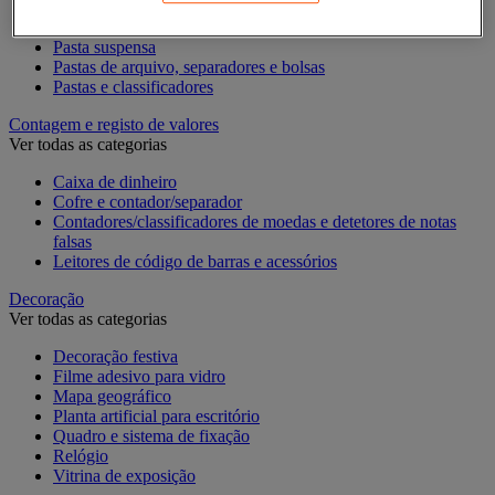
Acessórios de arquivo para o escritório
Caixa de arquivo
Pasta suspensa
Pastas de arquivo, separadores e bolsas
Pastas e classificadores
Contagem e registo de valores
Ver todas as categorias
Caixa de dinheiro
Cofre e contador/separador
Contadores/classificadores de moedas e detetores de notas
falsas
Leitores de código de barras e acessórios
Decoração
Ver todas as categorias
Decoração festiva
Filme adesivo para vidro
Mapa geográfico
Planta artificial para escritório
Quadro e sistema de fixação
Relógio
Vitrina de exposição