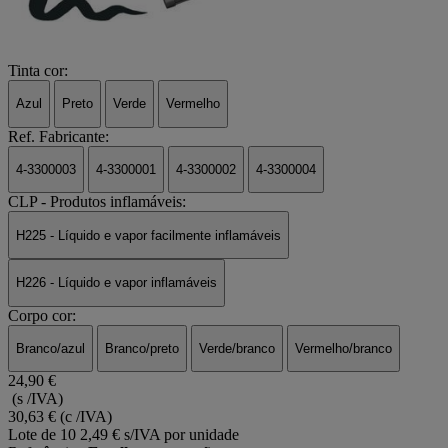
Tinta cor:
Azul
Preto
Verde
Vermelho
Ref. Fabricante:
4-3300003
4-3300001
4-3300002
4-3300004
CLP - Produtos inflamáveis:
H225 - Líquido e vapor facilmente inflamáveis
H226 - Líquido e vapor inflamáveis
Corpo cor:
Branco/azul
Branco/preto
Verde/branco
Vermelho/branco
24,90 €
(s /IVA)
30,63 €
(c /IVA)
Lote de 10
2,49 € s/IVA por unidade