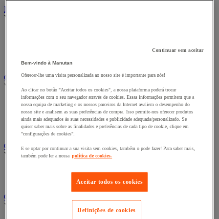
Bengaleiro e cabide
Ver todas as categorias
Bengaleiro
Cabide
Continuar sem aceitar
Porta-cabides
Suporte guarda-chuvas
Bem-vindo à Manutan
Oferecer-lhe uma visita personalizada ao nosso site é importante para nós!
Cadeiras, poltronas e cadeirões
Ver todas as categorias
Ao clicar no botão "Aceitar todos os cookies", a nossa plataforma poderá trocar
informações com o seu navegador através de cookies. Essas informações permitem que a
Acessórios para cadeiras de escritório
nossa equipa de marketing e os nossos parceiros da Internet avaliem o desempenho do
Cadeira de braços executivo
nosso site e analisem as suas preferências de compra. Isso permite-nos oferecer produtos
Cadeira de escritório
ainda mais adequados às suas necessidades e publicidade adequada/personalizado. Se
quiser saber mais sobre as finalidades e preferências de cada tipo de cookie, clique em
Cadeiras para salas de receção e reuniões
"configurações de cookies".
Candeeiro
E se optar por continuar a sua visita sem cookies, também o pode fazer! Para saber mais,
Ver todas as categorias
também pode ler a nossa
política de cookies.
Candeeiro de escritório
Candeeiro de pé
Aceitar todos os cookies
Classificação e arquivo
Ver todas as categorias
Definições de cookies