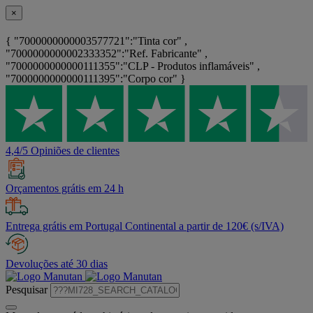
×
{ "7000000000003577721":"Tinta cor" ,
"7000000000002333352":"Ref. Fabricante" ,
"7000000000000111355":"CLP - Produtos inflamáveis" ,
"7000000000000111395":"Corpo cor" }
4,4/5 Opiniões de clientes
Orçamentos grátis em 24 h
Entrega grátis em Portugal Continental a partir de 120€ (s/IVA)
Devoluções até 30 dias
Pesquisar