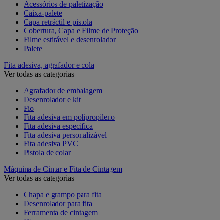
Acessórios de paletização
Caixa-palete
Capa retráctil e pistola
Cobertura, Capa e Filme de Proteção
Filme estirável e desenrolador
Palete
Fita adesiva, agrafador e cola
Ver todas as categorias
Agrafador de embalagem
Desenrolador e kit
Fio
Fita adesiva em polipropileno
Fita adesiva especifica
Fita adesiva personalizável
Fita adesiva PVC
Pistola de colar
Máquina de Cintar e Fita de Cintagem
Ver todas as categorias
Chapa e grampo para fita
Desenrolador para fita
Ferramenta de cintagem