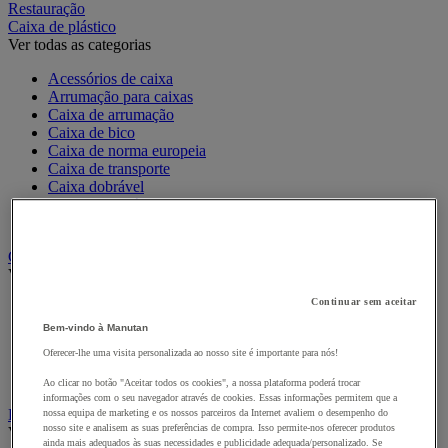
Restauração
Caixa de plástico
Ver todas as categorias
Acessórios de caixa
Arrumação para caixas
Caixa de arrumação
Caixa de bico
Caixa de norma europeia
Caixa de transporte
Caixa dobrável
Caixa empilhável
Caixa-gavetas
Caixas de cartão, envelopes e caixas de expedição
Ver todas as categorias
Continuar sem aceitar
Caixa e tubo de expedição
Caixa em cartão
Bem-vindo à Manutan
Caixa em madeira
Oferecer-lhe uma visita personalizada ao nosso site é importante para nós!
Caixas-palete de cartão
Envelope de expedição
Ao clicar no botão "Aceitar todos os cookies", a nossa plataforma poderá trocar
informações com o seu navegador através de cookies. Essas informações permitem que a
Embalagens de oferta
nossa equipa de marketing e os nossos parceiros da Internet avaliem o desempenho do
nosso site e analisem as suas preferências de compra. Isso permite-nos oferecer produtos
Ver todas as categorias
ainda mais adequados às suas necessidades e publicidade adequada/personalizado. Se