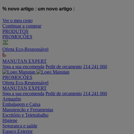
% novo artigo :
um novo artigo :
Ver o meu cesto
Continuar a comprar
PRODUTOS
PROMOÇÕES
Oferta Eco-Responsável
MANUTAN EXPERT
Siga a sua encomenda
Pedir de orçamento
214 241 060
PROMOÇÕES
Oferta Eco-Responsável
MANUTAN EXPERT
Siga a sua encomenda
Pedir de orçamento
214 241 060
Armazém
Embalagem e Caixa
Manutenção e Ferramentas
Escritório e Teletrabalho
Higiene
Segurança e saúde
Espaço Exterior