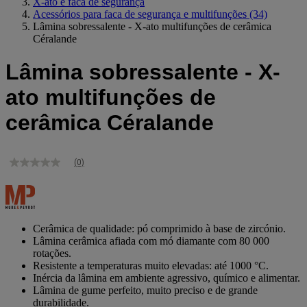
X-ato e faca de segurança
Acessórios para faca de segurança e multifunções
(34)
Lâmina sobressalente - X-ato multifunções de cerâmica
Céralande
Lâmina sobressalente - X-
ato multifunções de
cerâmica Céralande
(0)
Sem
valor
de
classificação
Link
para
Cerâmica de qualidade: pó comprimido à base de zircónio.
a
Lâmina cerâmica afiada com mó diamante com 80 000
mesma
rotações.
página.
Resistente a temperaturas muito elevadas: até 1000 °C.
Inércia da lâmina em ambiente agressivo, químico e alimentar.
Lâmina de gume perfeito, muito preciso e de grande
durabilidade.