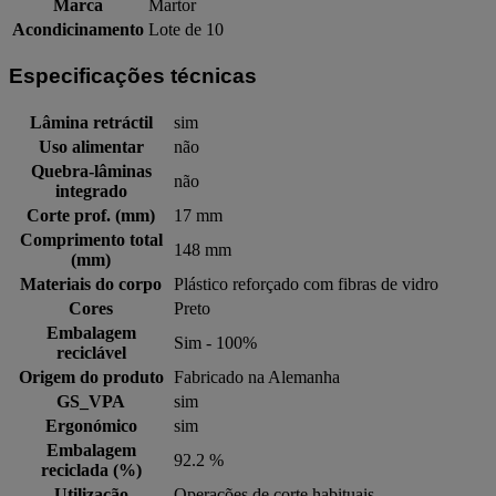
Marca
Martor
Acondicinamento
Lote de 10
Especificações técnicas
Lâmina retráctil
sim
Uso alimentar
não
Quebra-lâminas
não
integrado
Corte prof. (mm)
17 mm
Comprimento total
148 mm
(mm)
Materiais do corpo
Plástico reforçado com fibras de vidro
Cores
Preto
Embalagem
Sim - 100%
reciclável
Origem do produto
Fabricado na Alemanha
GS_VPA
sim
Ergonómico
sim
Embalagem
92.2 %
reciclada (%)
Utilização
Operações de corte habituais