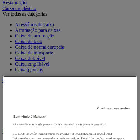
Restauração
Caixa de plástico
Ver todas as categorias
Acessórios de caixa
Arrumação para caixas
Caixa de arrumação
Caixa de bico
Caixa de norma europeia
Caixa de transporte
Caixa dobrável
Caixa empilhável
Caixa-gavetas
Caixas de cartão, envelopes e caixas de expedição
Ver todas as categorias
Caixa e tubo de expedição
Caixa em cartão
Caixa em madeira
Continuar sem aceitar
Caixas-palete de cartão
Bem-vindo à Manutan
Envelope de expedição
Oferecer-lhe uma visita personalizada ao nosso site é importante para nós!
Embalagens de oferta
Ao clicar no botão "Aceitar todos os cookies", a nossa plataforma poderá trocar
Ver todas as categorias
informações com o seu navegador através de cookies. Essas informações permitem que a