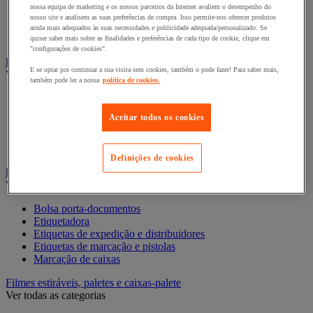
nossa equipa de marketing e os nossos parceiros da Internet avaliem o desempenho do
Acondicionamento e proteção para presentes
nosso site e analisem as suas preferências de compra. Isso permite-nos oferecer produtos
Fita para presentes
ainda mais adequados às suas necessidades e publicidade adequada/personalizado. Se
Sacos de presente
quiser saber mais sobre as finalidades e preferências de cada tipo de cookie, clique em
"configurações de cookies".
Embalagens e recipientes alimentares
E se optar por continuar a sua visita sem cookies, também o pode fazer! Para saber mais,
Ver todas as categorias
também pode ler a nossa
política de cookies.
Caixa alimentar
Cesto
Aceitar todos os cookies
Recipiente e caixa
Recipiente isotérmico
Sachet et cabas
Definições de cookies
Etiquetas e sistemas de marcação
Ver todas as categorias
Bolsa porta-documentos
Etiquetadora
Etiquetas de expedição e distribuidores
Etiquetas de marcação e pistolas
Marcação de caixas
Filmes estiráveis, paletes e caixas-palete
Ver todas as categorias