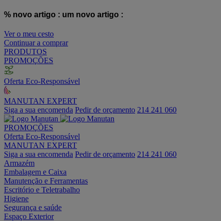
% novo artigo :
um novo artigo :
Ver o meu cesto
Continuar a comprar
PRODUTOS
PROMOÇÕES
Oferta Eco-Responsável
MANUTAN EXPERT
Siga a sua encomenda
Pedir de orçamento
214 241 060
PROMOÇÕES
Oferta Eco-Responsável
MANUTAN EXPERT
Siga a sua encomenda
Pedir de orçamento
214 241 060
Armazém
Embalagem e Caixa
Manutenção e Ferramentas
Escritório e Teletrabalho
Higiene
Segurança e saúde
Espaço Exterior