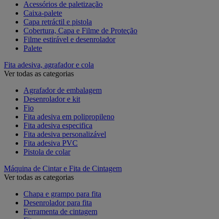
Acessórios de paletização
Caixa-palete
Capa retráctil e pistola
Cobertura, Capa e Filme de Proteção
Filme estirável e desenrolador
Palete
Fita adesiva, agrafador e cola
Ver todas as categorias
Agrafador de embalagem
Desenrolador e kit
Fio
Fita adesiva em polipropileno
Fita adesiva especifica
Fita adesiva personalizável
Fita adesiva PVC
Pistola de colar
Máquina de Cintar e Fita de Cintagem
Ver todas as categorias
Chapa e grampo para fita
Desenrolador para fita
Ferramenta de cintagem