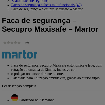
X-ato e faca de segurança
Facas de segurança e facas multifuncionais
(48)
Faca de segurança – Secupro Maxisafe – Martor
Faca de segurança –
Secupro Maxisafe – Martor
(0)
Sem
valor
de
classificação
Link
para
Faca de segurança Secupro Maxisafe ergonómica e leve, com
a
retração automática da lâmina, inclusive com
mesma
o polegar no cursor durante o corte.
página.
Adaptada para utilização ambidextra, graças ao cursor triplo.
Ler descrição completa
Fabricado na Alemanha