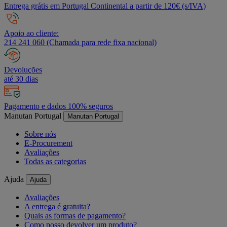
Entrega grátis em Portugal Continental a partir de 120€ (s/IVA)
Apoio ao cliente:
214 241 060 (Chamada para rede fixa nacional)
Devoluções
até 30 dias
Pagamento e dados 100% seguros
Manutan Portugal
Manutan Portugal
Sobre nós
E-Procurement
Avaliações
Todas as categorias
Ajuda
Ajuda
Avaliações
A entrega é gratuita?
Quais as formas de pagamento?
Como posso devolver um produto?