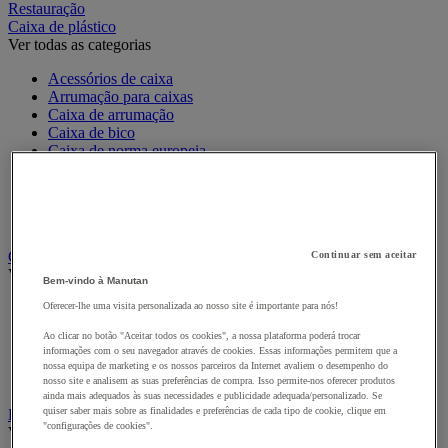
Restauração
Caixa de plástico
Ver todas as categorias
Acessórios de caixa
Arrumação para caixas
Caixa de arrumação
Caixa de bico
Caixa de norma europeia
Caixa de transporte
Caixa dobrável
Caixa empilhável
Caixa-gavetas
Caixas de cartão, envelopes e caixas de expedição
Continuar sem aceitar
Ver todas as categorias
Bem-vindo à Manutan
Caixa e tubo de expedição
Oferecer-lhe uma visita personalizada ao nosso site é importante para nós!
Caixa em cartão
Ao clicar no botão "Aceitar todos os cookies", a nossa plataforma poderá trocar
Caixa em madeira
informações com o seu navegador através de cookies. Essas informações permitem que a
Caixas-palete de cartão
nossa equipa de marketing e os nossos parceiros da Internet avaliem o desempenho do
Envelope de expedição
nosso site e analisem as suas preferências de compra. Isso permite-nos oferecer produtos
ainda mais adequados às suas necessidades e publicidade adequada/personalizado. Se
quiser saber mais sobre as finalidades e preferências de cada tipo de cookie, clique em
Embalagens de oferta
"configurações de cookies".
Ver todas as categorias