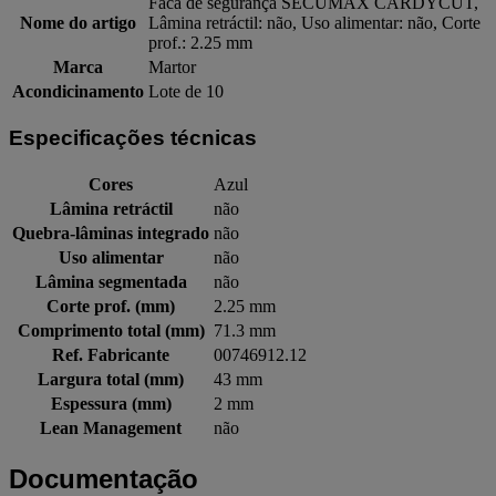
Faca de segurança SECUMAX CARDYCUT,
Nome do artigo
Lâmina retráctil: não, Uso alimentar: não, Corte
prof.: 2.25 mm
Marca
Martor
Acondicinamento
Lote de 10
Especificações técnicas
Cores
Azul
Lâmina retráctil
não
Quebra-lâminas integrado
não
Uso alimentar
não
Lâmina segmentada
não
Corte prof. (mm)
2.25 mm
Comprimento total (mm)
71.3 mm
Ref. Fabricante
00746912.12
Largura total (mm)
43 mm
Espessura (mm)
2 mm
Lean Management
não
Documentação