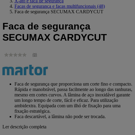
X-ato e faca de segurança
Facas de segurança e facas multifuncionais
(48)
Faca de segurança SECUMAX CARDYCUT
Faca de segurança
SECUMAX CARDYCUT
(0)
Sem
valor
de
classificação
Link
para
Faca de segurança que proporciona um corte fino e compacto.
a
Rápida e manobrável, passa facilmente ao longo das ranhuras,
mesma
mesmo em cortes curvos. A lâmina de aço inoxidável garante
página.
um longo tempo de corte, fácil e eficaz. Para utilização
ambidextra. Equipada com um ilhó de fixação para uma
fixação estratégica.
Faca descartável, a lâmina não pode ser trocada.
Ler descrição completa