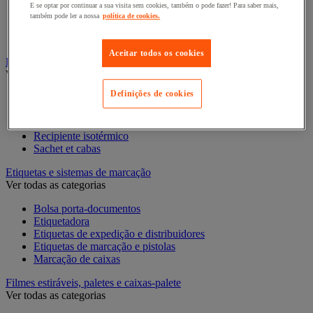
E se optar por continuar a sua visita sem cookies, também o pode fazer! Para saber mais,
Acondicionamento e proteção para presentes
também pode ler a nossa
política de cookies.
Fita para presentes
Sacos de presente
Aceitar todos os cookies
Embalagens e recipientes alimentares
Ver todas as categorias
Definições de cookies
Caixa alimentar
Cesto
Recipiente e caixa
Recipiente isotérmico
Sachet et cabas
Etiquetas e sistemas de marcação
Ver todas as categorias
Bolsa porta-documentos
Etiquetadora
Etiquetas de expedição e distribuidores
Etiquetas de marcação e pistolas
Marcação de caixas
Filmes estiráveis, paletes e caixas-palete
Ver todas as categorias