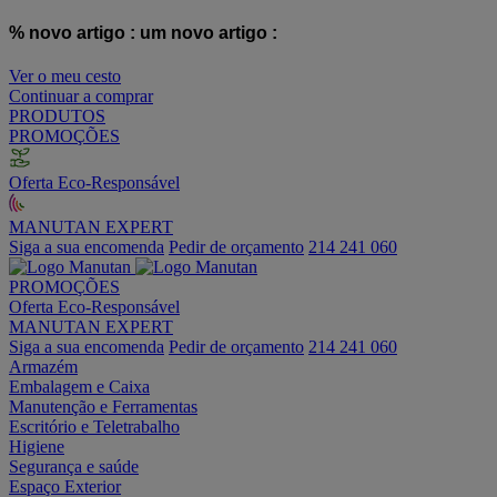
% novo artigo :
um novo artigo :
Ver o meu cesto
Continuar a comprar
PRODUTOS
PROMOÇÕES
Oferta Eco-Responsável
MANUTAN EXPERT
Siga a sua encomenda
Pedir de orçamento
214 241 060
PROMOÇÕES
Oferta Eco-Responsável
MANUTAN EXPERT
Siga a sua encomenda
Pedir de orçamento
214 241 060
Armazém
Embalagem e Caixa
Manutenção e Ferramentas
Escritório e Teletrabalho
Higiene
Segurança e saúde
Espaço Exterior