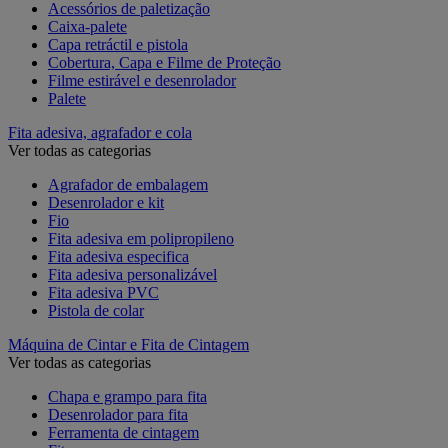
Acessórios de paletização
Caixa-palete
Capa retráctil e pistola
Cobertura, Capa e Filme de Proteção
Filme estirável e desenrolador
Palete
Fita adesiva, agrafador e cola
Ver todas as categorias
Agrafador de embalagem
Desenrolador e kit
Fio
Fita adesiva em polipropileno
Fita adesiva especifica
Fita adesiva personalizável
Fita adesiva PVC
Pistola de colar
Máquina de Cintar e Fita de Cintagem
Ver todas as categorias
Chapa e grampo para fita
Desenrolador para fita
Ferramenta de cintagem