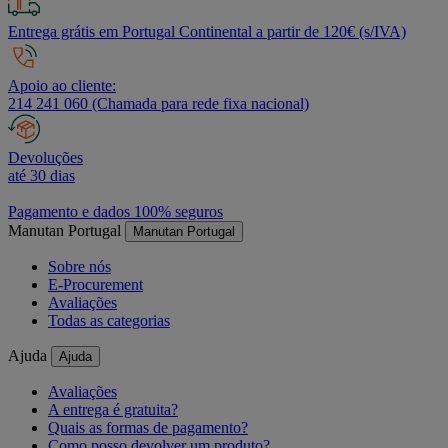
Entrega grátis em Portugal Continental a partir de 120€ (s/IVA)
Apoio ao cliente:
214 241 060 (Chamada para rede fixa nacional)
Devoluções
até 30 dias
Pagamento e dados 100% seguros
Manutan Portugal
Manutan Portugal
Sobre nós
E-Procurement
Avaliações
Todas as categorias
Ajuda
Ajuda
Avaliações
A entrega é gratuita?
Quais as formas de pagamento?
Como posso devolver um produto?