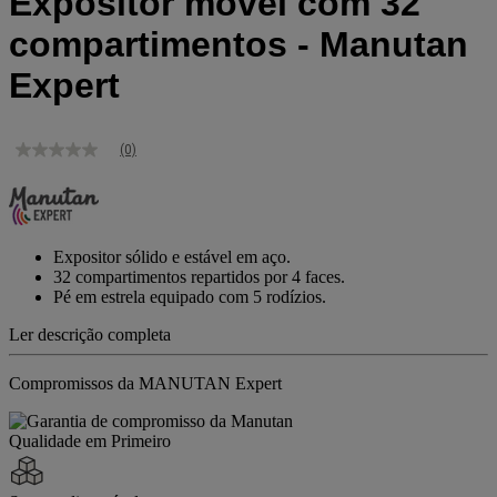
Expositor móvel com 32
compartimentos - Manutan
Expert
(0)
Sem
valor
de
classificação
Link
para
Expositor sólido e estável em aço.
a
32 compartimentos repartidos por 4 faces.
mesma
Pé em estrela equipado com 5 rodízios.
página.
Ler descrição completa
Compromissos da MANUTAN Expert
Qualidade em Primeiro