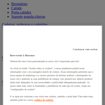
Bengaleiro
Cabide
Porta-cabides
Suporte guarda-chuvas
Cadeiras, poltronas e cadeirões
Ver todas as categorias
Acessórios para cadeiras de escritório
Cadeira de braços executivo
Cadeira de escritório
Cadeiras para salas de receção e reuniões
Continuar sem aceitar
Bem-vindo à Manutan
Candeeiro
Ver todas as categorias
Oferecer-lhe uma visita personalizada ao nosso site é importante para nós!
Ao clicar no botão "Aceitar todos os cookies", a nossa plataforma poderá trocar
Candeeiro de escritório
informações com o seu navegador através de cookies. Essas informações permitem que a
Candeeiro de pé
nossa equipa de marketing e os nossos parceiros da Internet avaliem o desempenho do
nosso site e analisem as suas preferências de compra. Isso permite-nos oferecer produtos
Classificação e arquivo
ainda mais adequados às suas necessidades e publicidade adequada/personalizado. Se
Ver todas as categorias
quiser saber mais sobre as finalidades e preferências de cada tipo de cookie, clique em
"configurações de cookies".
Acessórios de arquivo para o escritório
E se optar por continuar a sua visita sem cookies, também o pode fazer! Para saber mais,
Caixa de arquivo
também pode ler a nossa
política de cookies.
Pasta suspensa