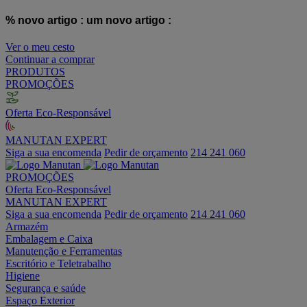
% novo artigo :
um novo artigo :
Ver o meu cesto
Continuar a comprar
PRODUTOS
PROMOÇÕES
Oferta Eco-Responsável
MANUTAN EXPERT
Siga a sua encomenda
Pedir de orçamento
214 241 060
PROMOÇÕES
Oferta Eco-Responsável
MANUTAN EXPERT
Siga a sua encomenda
Pedir de orçamento
214 241 060
Armazém
Embalagem e Caixa
Manutenção e Ferramentas
Escritório e Teletrabalho
Higiene
Segurança e saúde
Espaço Exterior