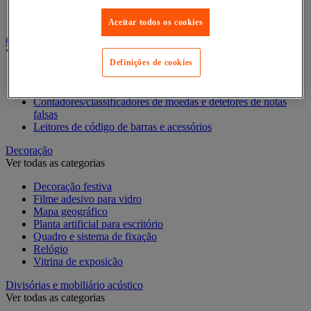
Pastas de arquivo, separadores e bolsas
Pastas e classificadores
Aceitar todos os cookies
Contagem e registo de valores
Ver todas as categorias
Definições de cookies
Caixa de dinheiro
Cofre e contador/separador
Contadores/classificadores de moedas e detetores de notas
falsas
Leitores de código de barras e acessórios
Decoração
Ver todas as categorias
Decoração festiva
Filme adesivo para vidro
Mapa geográfico
Planta artificial para escritório
Quadro e sistema de fixação
Relógio
Vitrina de exposição
Divisórias e mobiliário acústico
Ver todas as categorias