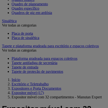
Quadro de planeamento
Quadro específico
Quadros de giz em ardósia
Sinalética
Ver todas as categorias
Placa de porta
Placa de sinalética
Tapete e plataforma gradeada para escritório e espaços coletivos
Ver todas as categorias
Plataforma gradeada para espaços coletivos
Tapete antifadiga de secretária
Tapete de entrada
Tapete de proteção de pavimentos
Início
Escritório e Teletrabalho
Expositores e Porta Documentos
Expositor móvel
(17)
Expositor móvel com 32 compartimentos - Manutan Expert