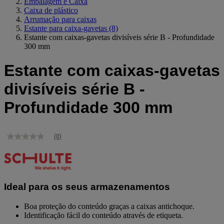
Embalagem e Caixa
Caixa de plástico
Arrumação para caixas
Estante para caixa-gavetas
(8)
Estante com caixas-gavetas divisíveis série B - Profundidade
300 mm
Estante com caixas-gavetas
divisíveis série B -
Profundidade 300 mm
(0)
Sem
valor
de
classificação
Link
para
Ideal para os seus armazenamentos
a
mesma
página.
Boa proteção do conteúdo graças a caixas antichoque.
Identificação fácil do conteúdo através de etiqueta.