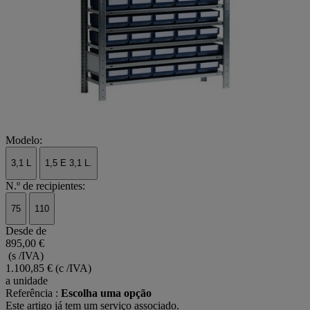
Modelo:
3,1 L
1,5 E 3,1 L.
N.º de recipientes:
75
110
Desde de
895,00 €
(s /IVA)
1.100,85 €
(c /IVA)
a unidade
Referência :
Escolha uma opção
Este artigo já tem um serviço associado.