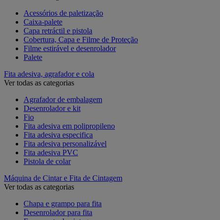
Acessórios de paletização
Caixa-palete
Capa retráctil e pistola
Cobertura, Capa e Filme de Proteção
Filme estirável e desenrolador
Palete
Fita adesiva, agrafador e cola
Ver todas as categorias
Agrafador de embalagem
Desenrolador e kit
Fio
Fita adesiva em polipropileno
Fita adesiva especifica
Fita adesiva personalizável
Fita adesiva PVC
Pistola de colar
Máquina de Cintar e Fita de Cintagem
Ver todas as categorias
Chapa e grampo para fita
Desenrolador para fita