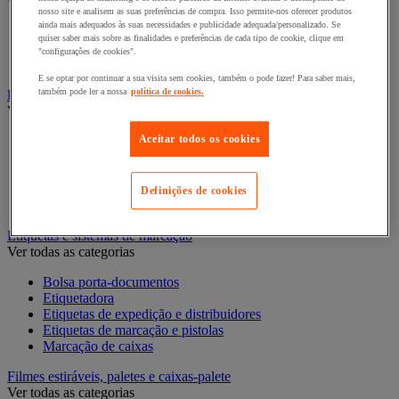
Ver todas as categorias
nosso site e analisem as suas preferências de compra. Isso permite-nos oferecer produtos
ainda mais adequados às suas necessidades e publicidade adequada/personalizado. Se
Acondicionamento e proteção para presentes
quiser saber mais sobre as finalidades e preferências de cada tipo de cookie, clique em
Fita para presentes
"configurações de cookies".
Sacos de presente
E se optar por continuar a sua visita sem cookies, também o pode fazer! Para saber mais,
também pode ler a nossa
política de cookies.
Embalagens e recipientes alimentares
Ver todas as categorias
Aceitar todos os cookies
Caixa alimentar
Cesto
Recipiente e caixa
Recipiente isotérmico
Definições de cookies
Sachet et cabas
Etiquetas e sistemas de marcação
Ver todas as categorias
Bolsa porta-documentos
Etiquetadora
Etiquetas de expedição e distribuidores
Etiquetas de marcação e pistolas
Marcação de caixas
Filmes estiráveis, paletes e caixas-palete
Ver todas as categorias