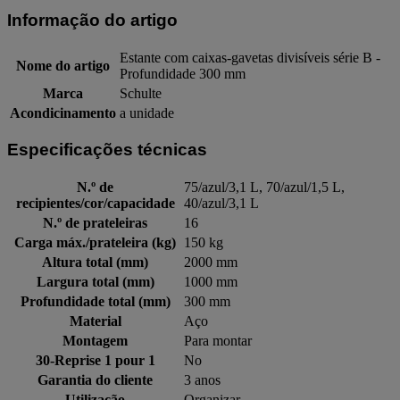
Informação do artigo
Estante com caixas-gavetas divisíveis série B -
Nome do artigo
Profundidade 300 mm
Marca
Schulte
Acondicinamento
a unidade
Especificações técnicas
N.º de
75/azul/3,1 L, 70/azul/1,5 L,
recipientes/cor/capacidade
40/azul/3,1 L
N.º de prateleiras
16
Carga máx./prateleira (kg)
150 kg
Altura total (mm)
2000 mm
Largura total (mm)
1000 mm
Profundidade total (mm)
300 mm
Material
Aço
Montagem
Para montar
30-Reprise 1 pour 1
No
Garantia do cliente
3 anos
Utilização
Organizar