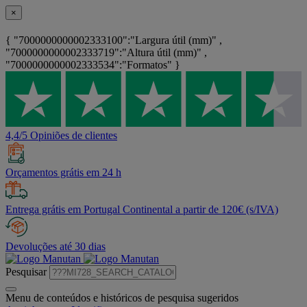
×
{ "7000000000002333100":"Largura útil (mm)" ,
"7000000000002333719":"Altura útil (mm)" ,
"7000000000002333534":"Formatos" }
4,4/5 Opiniões de clientes
Orçamentos grátis em 24 h
Entrega grátis em Portugal Continental a partir de 120€ (s/IVA)
Devoluções até 30 dias
Pesquisar
Menu de conteúdos e históricos de pesquisa sugeridos