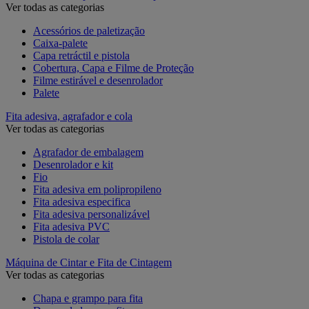
Ver todas as categorias
Acessórios de paletização
Caixa-palete
Capa retráctil e pistola
Cobertura, Capa e Filme de Proteção
Filme estirável e desenrolador
Palete
Fita adesiva, agrafador e cola
Ver todas as categorias
Agrafador de embalagem
Desenrolador e kit
Fio
Fita adesiva em polipropileno
Fita adesiva especifica
Fita adesiva personalizável
Fita adesiva PVC
Pistola de colar
Máquina de Cintar e Fita de Cintagem
Ver todas as categorias
Chapa e grampo para fita