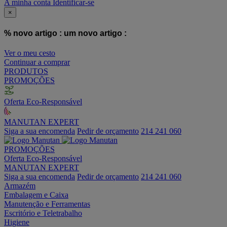
A minha conta
Identificar-se
×
% novo artigo :
um novo artigo :
Ver o meu cesto
Continuar a comprar
PRODUTOS
PROMOÇÕES
Oferta Eco-Responsável
MANUTAN EXPERT
Siga a sua encomenda
Pedir de orçamento
214 241 060
PROMOÇÕES
Oferta Eco-Responsável
MANUTAN EXPERT
Siga a sua encomenda
Pedir de orçamento
214 241 060
Armazém
Embalagem e Caixa
Manutenção e Ferramentas
Escritório e Teletrabalho
Higiene