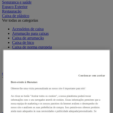
Segurança e saúde
Espaço Exterior
Restauração
Caixa de plástico
Ver todas as categorias
Acessórios de caixa
Arrumação para caixas
Caixa de arrumação
Caixa de bico
Caixa de norma europeia
Caixa de transporte
Caixa dobrável
Caixa empilhável
Caixa-gavetas
Caixas de cartão, envelopes e caixas de expedição
Continuar sem aceitar
Ver todas as categorias
Bem-vindo à Manutan
Caixa e tubo de expedição
Oferecer-lhe uma visita personalizada ao nosso site é importante para nós!
Caixa em cartão
Caixa em madeira
Ao clicar no botão "Aceitar todos os cookies", a nossa plataforma poderá trocar
informações com o seu navegador através de cookies. Essas informações permitem que a
Caixas-palete de cartão
nossa equipa de marketing e os nossos parceiros da Internet avaliem o desempenho do
Envelope de expedição
nosso site e analisem as suas preferências de compra. Isso permite-nos oferecer produtos
ainda mais adequados às suas necessidades e publicidade adequada/personalizado. Se