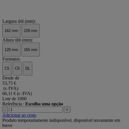
Largura útil (mm):
162 mm
228 mm
Altura útil (mm):
120 mm
165 mm
Formatos:
C5
C6
DL
Desde de
53,75 €
(s /IVA)
66,11 €
(c /IVA)
Lote de 1000
Referência :
Escolha uma opção
-
+
Adicionar ao cesto
Produto temporariamente indisponível, disponível novamente em
breve