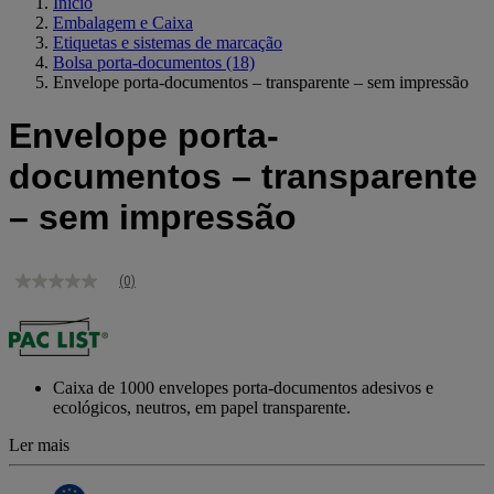
Início
Embalagem e Caixa
Etiquetas e sistemas de marcação
Bolsa porta-documentos
(18)
Envelope porta-documentos – transparente – sem impressão
Envelope porta-
documentos – transparente
– sem impressão
(0)
Sem
valor
de
classificação
Link
para
Caixa de 1000 envelopes porta-documentos adesivos e
a
ecológicos, neutros, em papel transparente.
mesma
página.
Ler mais