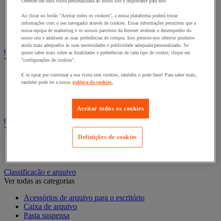
Oferecer-lhe uma visita personalizada ao nosso site é importante para nós!
Bengaleiro
Cabide
Ao clicar no botão "Aceitar todos os cookies", a nossa plataforma poderá trocar
informações com o seu navegador através de cookies. Essas informações permitem que a
Porta-cabides
nossa equipa de marketing e os nossos parceiros da Internet avaliem o desempenho do
Suporte guarda-chuvas
nosso site e analisem as suas preferências de compra. Isso permite-nos oferecer produtos
ainda mais adequados às suas necessidades e publicidade adequada/personalizado. Se
Cadeiras, poltronas e cadeirões
quiser saber mais sobre as finalidades e preferências de cada tipo de cookie, clique em
Ver todas as categorias
"configurações de cookies".
E se optar por continuar a sua visita sem cookies, também o pode fazer! Para saber mais,
Acessórios para cadeiras de escritório
também pode ler a nossa
política de cookies.
Cadeira de braços executivo
Cadeira de escritório
Cadeiras para salas de receção e reuniões
Aceitar todos os cookies
Candeeiro
Ver todas as categorias
Definições de cookies
Candeeiro de escritório
Candeeiro de pé
Classificação e arquivo
Ver todas as categorias
Acessórios de arquivo para o escritório
Caixa de arquivo
Pasta suspensa