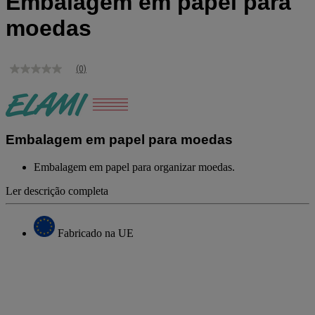
Embalagem em papel para
moedas
(0)
Sem
valor
de
classificação
Link
para
Embalagem em papel para moedas
a
mesma
página.
Embalagem em papel para organizar moedas.
Ler descrição completa
Fabricado na UE