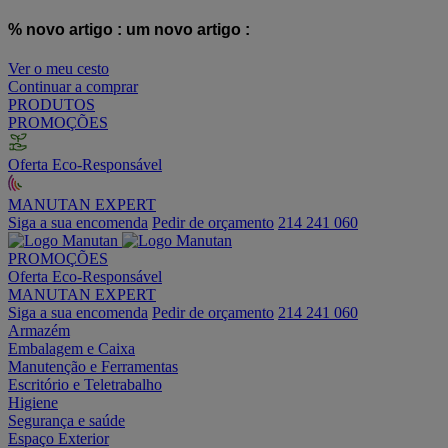
% novo artigo :
um novo artigo :
Ver o meu cesto
Continuar a comprar
PRODUTOS
PROMOÇÕES
Oferta Eco-Responsável
MANUTAN EXPERT
Siga a sua encomenda
Pedir de orçamento
214 241 060
PROMOÇÕES
Oferta Eco-Responsável
MANUTAN EXPERT
Siga a sua encomenda
Pedir de orçamento
214 241 060
Armazém
Embalagem e Caixa
Manutenção e Ferramentas
Escritório e Teletrabalho
Higiene
Segurança e saúde
Espaço Exterior