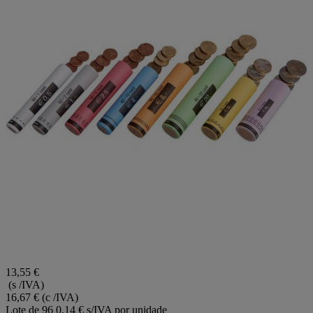
13,55 €
(s /IVA)
16,67 €
(c /IVA)
Lote de 96
0,14 € s/IVA por unidade