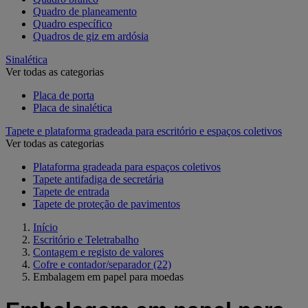
Quadro de planeamento
Quadro específico
Quadros de giz em ardósia
Sinalética
Ver todas as categorias
Placa de porta
Placa de sinalética
Tapete e plataforma gradeada para escritório e espaços coletivos
Ver todas as categorias
Plataforma gradeada para espaços coletivos
Tapete antifadiga de secretária
Tapete de entrada
Tapete de proteção de pavimentos
Início
Escritório e Teletrabalho
Contagem e registo de valores
Cofre e contador/separador
(22)
Embalagem em papel para moedas