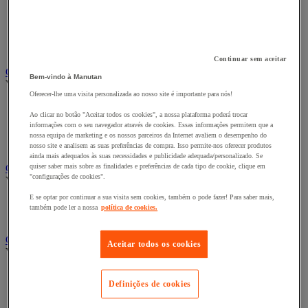
Bengaleiro
Cabide
Porta-cabides
Suporte guarda-chuvas
Continuar sem aceitar
Cadeiras, poltronas e cadeirões
Bem-vindo à Manutan
Ver todas as categorias
Oferecer-lhe uma visita personalizada ao nosso site é importante para nós!
Acessórios para cadeiras de escritório
Ao clicar no botão "Aceitar todos os cookies", a nossa plataforma poderá trocar
Cadeira de braços executivo
informações com o seu navegador através de cookies. Essas informações permitem que a
Cadeira de escritório
nossa equipa de marketing e os nossos parceiros da Internet avaliem o desempenho do
Cadeiras para salas de receção e reuniões
nosso site e analisem as suas preferências de compra. Isso permite-nos oferecer produtos
ainda mais adequados às suas necessidades e publicidade adequada/personalizado. Se
Candeeiro
quiser saber mais sobre as finalidades e preferências de cada tipo de cookie, clique em
"configurações de cookies".
Ver todas as categorias
E se optar por continuar a sua visita sem cookies, também o pode fazer! Para saber mais,
Candeeiro de escritório
também pode ler a nossa
política de cookies.
Candeeiro de pé
Classificação e arquivo
Aceitar todos os cookies
Ver todas as categorias
Acessórios de arquivo para o escritório
Definições de cookies
Caixa de arquivo
Pasta suspensa