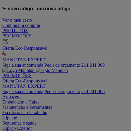
% novo artigo :
um novo artigo :
Ver o meu cesto
Continuar a comprar
PRODUTOS
PROMOÇÕES
Oferta Eco-Responsável
MANUTAN EXPERT
Siga a sua encomenda
Pedir de orçamento
214 241 060
PROMOÇÕES
Oferta Eco-Responsável
MANUTAN EXPERT
Siga a sua encomenda
Pedir de orçamento
214 241 060
Armazém
Embalagem e Caixa
Manutenção e Ferramentas
Escritório e Teletrabalho
Higiene
Segurança e saúde
Espaço Exterior