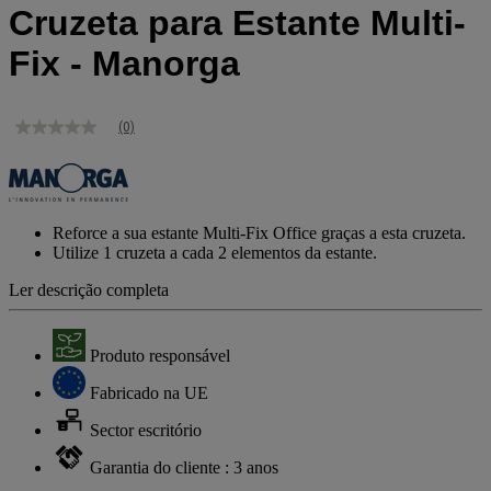
Cruzeta para Estante Multi-
Fix - Manorga
(0)
Sem
valor
de
classificação
Link
para
Reforce a sua estante Multi-Fix Office graças a esta cruzeta.
a
Utilize 1 cruzeta a cada 2 elementos da estante.
mesma
página.
Ler descrição completa
Produto responsável
Fabricado na UE
Sector escritório
Garantia do cliente : 3 anos