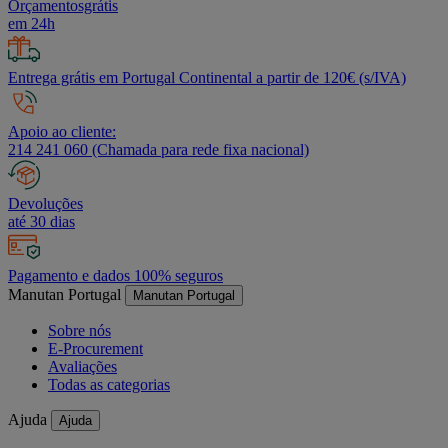
Orçamentosgrátis
em 24h
Entrega grátis em Portugal Continental a partir de 120€ (s/IVA)
Apoio ao cliente:
214 241 060 (Chamada para rede fixa nacional)
Devoluções
até 30 dias
Pagamento e dados 100% seguros
Manutan Portugal
Manutan Portugal
Sobre nós
E-Procurement
Avaliações
Todas as categorias
Ajuda
Ajuda