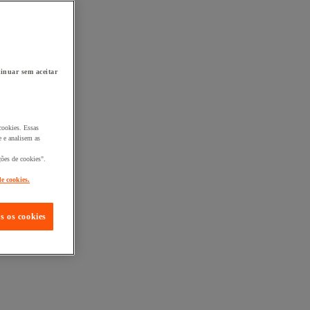
inuar sem aceitar
cookies. Essas
 e analisem as
ções de cookies".
de cookies.
s os cookies