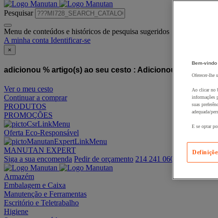
Pesquisar
Menu de conteúdos e históricos de pesquisa sugeridos
A minha conta
Identificar-se
×
Bem-vindo
adicionou % artigo(s) ao seu cesto :
Adicionou este artigo
Oferecer-lhe 
Ver o meu cesto
Ao clicar no 
Continuar a comprar
informações p
suas preferên
PRODUTOS
adequada/pers
PROMOÇÕES
E se optar po
Oferta Eco-Responsável
MANUTAN EXPERT
Definiçõe
Siga a sua encomenda
Pedir de orçamento
214 241 060
Armazém
Embalagem e Caixa
Manutenção e Ferramentas
Escritório e Teletrabalho
Higiene