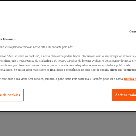
Cont
 à Manutan
 ao seu cesto :
uma visita personalizada ao nosso site é importante para nós!
botão "Aceitar todos os cookies", a nossa plataforma poderá trocar informações com o seu navegador através de 
ermitem que a nossa equipa de marketing e os nossos parceiros da Internet avaliem o desempenho do nosso site
cias de compra. Isso permite-nos oferecer produtos ainda mais adequados às suas necessidades e publicidade
onalizado. Se quiser saber mais sobre as finalidades e preferências de cada tipo de cookie, clique em "configura
r continuar a sua visita sem cookies, também o pode fazer! Para saber mais, também pode ler a nossa
política 
s de cookies
Aceitar todo