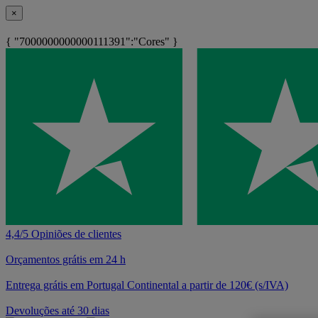
×
{ "7000000000000111391":"Cores" }
4,4/5 Opiniões de clientes
Orçamentos grátis em 24 h
Entrega grátis em Portugal Continental a partir de 120€ (s/IVA)
Devoluções até 30 dias