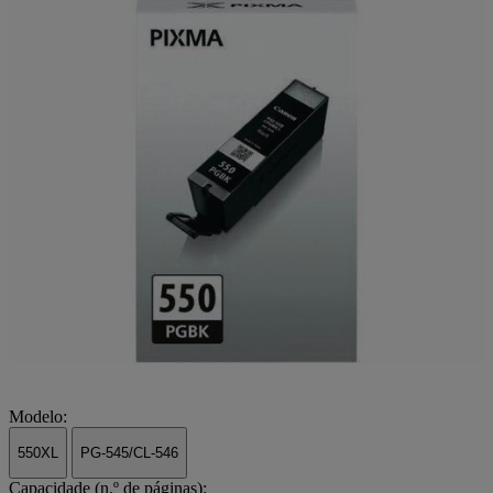
Modelo:
550XL
PG-545/CL-546
Capacidade (n.º de páginas):