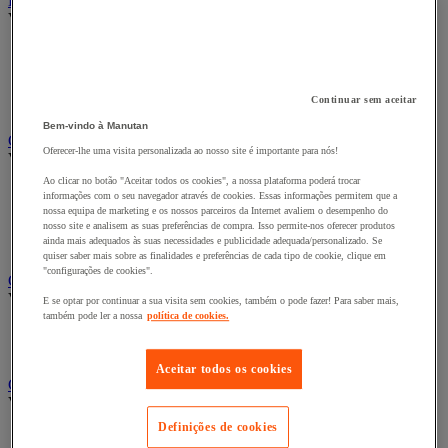
Bengaleiro e cabide
Ver todas as categorias
Bengaleiro
Cabide
Porta-cabides
Continuar sem aceitar
Suporte guarda-chuvas
Bem-vindo à Manutan
Cadeiras, poltronas e cadeirões
Oferecer-lhe uma visita personalizada ao nosso site é importante para nós!
Ver todas as categorias
Ao clicar no botão "Aceitar todos os cookies", a nossa plataforma poderá trocar
Acessórios para cadeiras de escritório
informações com o seu navegador através de cookies. Essas informações permitem que a
Cadeira de braços executivo
nossa equipa de marketing e os nossos parceiros da Internet avaliem o desempenho do
Cadeira de escritório
nosso site e analisem as suas preferências de compra. Isso permite-nos oferecer produtos
ainda mais adequados às suas necessidades e publicidade adequada/personalizado. Se
Cadeiras para salas de receção e reuniões
quiser saber mais sobre as finalidades e preferências de cada tipo de cookie, clique em
"configurações de cookies".
Candeeiro
Ver todas as categorias
E se optar por continuar a sua visita sem cookies, também o pode fazer! Para saber mais,
também pode ler a nossa
política de cookies.
Candeeiro de escritório
Candeeiro de pé
Aceitar todos os cookies
Classificação e arquivo
Ver todas as categorias
Definições de cookies
Acessórios de arquivo para o escritório