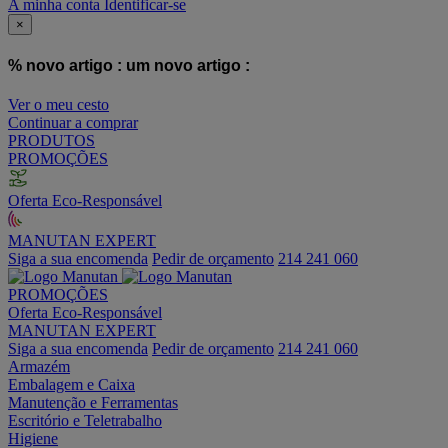
A minha conta
Identificar-se
×
% novo artigo :
um novo artigo :
Ver o meu cesto
Continuar a comprar
PRODUTOS
PROMOÇÕES
Oferta Eco-Responsável
MANUTAN EXPERT
Siga a sua encomenda
Pedir de orçamento
214 241 060
PROMOÇÕES
Oferta Eco-Responsável
MANUTAN EXPERT
Siga a sua encomenda
Pedir de orçamento
214 241 060
Armazém
Embalagem e Caixa
Manutenção e Ferramentas
Escritório e Teletrabalho
Higiene