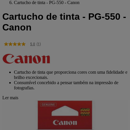
Cartucho de tinta - PG-550 - Canon
Cartucho de tinta - PG-550 -
Canon
5.0
(1)
5.0
de
5
estrelas,
valor
médio
Cartucho de tinta que proporciona cores com uma fidelidade e
de
brilho excecionais.
classificação.
Consumível concebido a pensar também na impressão de
Read
fotografias.
a
Review.
Link
Ler mais
para
a
mesma
página.