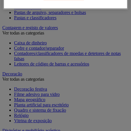
Caixa de arquivo
Pasta suspensa
Pastas de arquivo, separadores e bolsas
Pastas e classificadores
Contagem e registo de valores
Ver todas as categorias
Caixa de dinheiro
Cofre e contador/separador
Contadores/classificadores de moedas e detetores de notas
falsas
Leitores de código de barras e acessórios
Decoração
Ver todas as categorias
Decoração festiva
Filme adesivo para vidro
Mapa geográfico
Planta artificial para escritório
Quadro e sistema de fixação
Relógio
Vitrina de exposição
Divisórias e mobiliário acústico