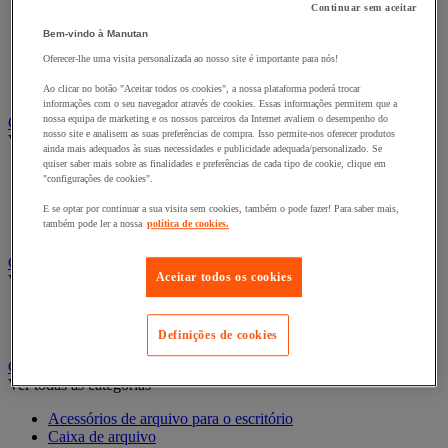
Ver todas as categorias
Continuar sem aceitar
Bengaleiro
Bem-vindo à Manutan
Cabide
Oferecer-lhe uma visita personalizada ao nosso site é importante para nós!
Porta-cabides
Suporte guarda-chuvas
Ao clicar no botão "Aceitar todos os cookies", a nossa plataforma poderá trocar
informações com o seu navegador através de cookies. Essas informações permitem que a
nossa equipa de marketing e os nossos parceiros da Internet avaliem o desempenho do
Cadeiras, poltronas e cadeirões
nosso site e analisem as suas preferências de compra. Isso permite-nos oferecer produtos
Ver todas as categorias
ainda mais adequados às suas necessidades e publicidade adequada/personalizado. Se
quiser saber mais sobre as finalidades e preferências de cada tipo de cookie, clique em
Acessórios para cadeiras de escritório
"configurações de cookies".
Cadeira de braços executivo
Cadeira de escritório
E se optar por continuar a sua visita sem cookies, também o pode fazer! Para saber mais,
também pode ler a nossa
política de cookies.
Cadeiras para salas de receção e reuniões
Candeeiro
Aceitar todos os cookies
Ver todas as categorias
Candeeiro de escritório
Candeeiro de pé
Definições de cookies
Classificação e arquivo
Ver todas as categorias
Acessórios de arquivo para o escritório
Caixa de arquivo