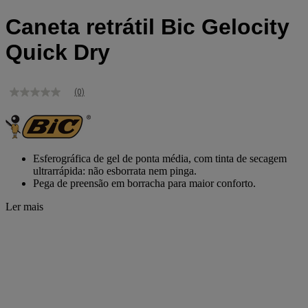
Caneta retrátil Bic Gelocity
Quick Dry
(0)
Sem
valor
de
classificação
Link
para
Esferográfica de gel de ponta média, com tinta de secagem
a
ultrarrápida: não esborrata nem pinga.
mesma
Pega de preensão em borracha para maior conforto.
página.
Ler mais