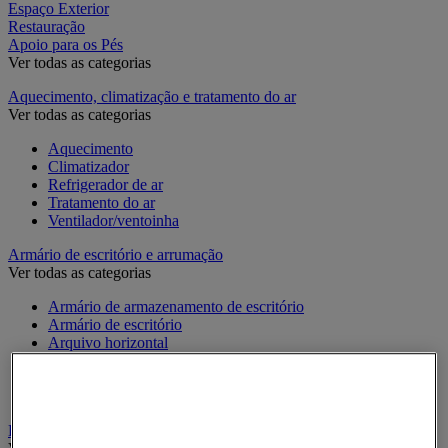
Espaço Exterior
Restauração
Apoio para os Pés
Ver todas as categorias
Aquecimento, climatização e tratamento do ar
Ver todas as categorias
Aquecimento
Climatizador
Refrigerador de ar
Tratamento do ar
Ventilador/ventoinha
Armário de escritório e arrumação
Ver todas as categorias
Armário de armazenamento de escritório
Armário de escritório
Arquivo horizontal
Arquivo para pastas suspensas
Estante de escritório modulável
Móvel de apoio de escritório
Bengaleiro e cabide