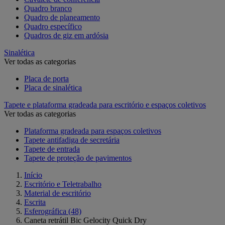
Quadro branco
Quadro de planeamento
Quadro específico
Quadros de giz em ardósia
Sinalética
Ver todas as categorias
Placa de porta
Placa de sinalética
Tapete e plataforma gradeada para escritório e espaços coletivos
Ver todas as categorias
Plataforma gradeada para espaços coletivos
Tapete antifadiga de secretária
Tapete de entrada
Tapete de proteção de pavimentos
Início
Escritório e Teletrabalho
Material de escritório
Escrita
Esferográfica
(48)
Caneta retrátil Bic Gelocity Quick Dry