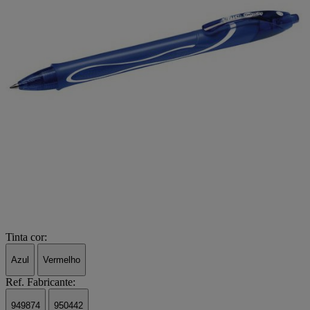
Tinta cor:
Azul
Vermelho
Ref. Fabricante:
949874
950442