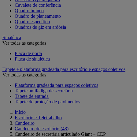
Cavalete de conferência
Quadro branco
Quadro de planeamento
Quadro específico
Quadros de giz em ardósia
Sinalética
Ver todas as categorias
Placa de porta
Placa de sinalética
Tapete e plataforma gradeada para escritório e espaços coletivos
Ver todas as categorias
Plataforma gradeada para espaços coletivos
Tapete antifadiga de secretária
Tapete de entrada
Tapete de proteção de pavimentos
Início
Escritório e Teletrabalho
Candeeiro
Candeeiro de escritório
(48)
Candeeiro de secretária articulado Giant – CEP