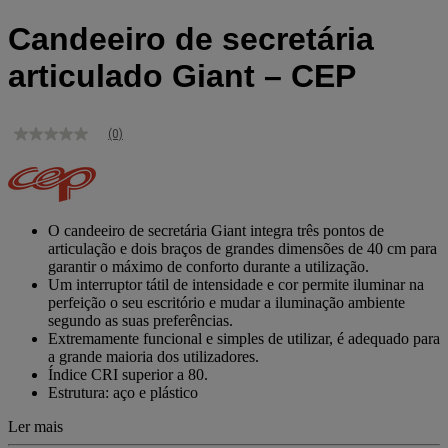
Candeeiro de secretária
articulado Giant – CEP
(0)
Sem
valor
de
classificação
Link
para
O candeeiro de secretária Giant integra três pontos de
a
articulação e dois braços de grandes dimensões de 40 cm para
mesma
garantir o máximo de conforto durante a utilização.
página.
Um interruptor tátil de intensidade e cor permite iluminar na
perfeição o seu escritório e mudar a iluminação ambiente
segundo as suas preferências.
Extremamente funcional e simples de utilizar, é adequado para
a grande maioria dos utilizadores.
Índice CRI superior a 80.
Estrutura: aço e plástico
Ler mais