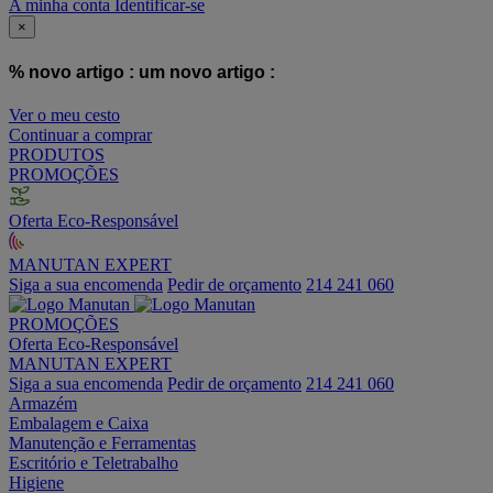
A minha conta
Identificar-se
×
% novo artigo :
um novo artigo :
Ver o meu cesto
Continuar a comprar
PRODUTOS
PROMOÇÕES
Oferta Eco-Responsável
MANUTAN EXPERT
Siga a sua encomenda
Pedir de orçamento
214 241 060
PROMOÇÕES
Oferta Eco-Responsável
MANUTAN EXPERT
Siga a sua encomenda
Pedir de orçamento
214 241 060
Armazém
Embalagem e Caixa
Manutenção e Ferramentas
Escritório e Teletrabalho
Higiene