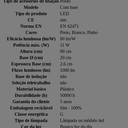
Tipo de acessórios de fixação
Porão
Modelo
Com base
Tipo de produto
LED
CE
sim
Norma EN
EN 62471
Cores
Preto, Branco, Pinho
Eficácia luminosa (lm/W)
90 lm/W
Potência máx. (W)
11 W
Altura (cm)
90 cm
Base Ø (cm)
20 cm
Espessura Base (cm)
2.6 cm
Fluxo luminoso (lm)
1000 lm
Base de indução
não
Seleção teletrabalho
não
Material básico
Plástico
Durabilidade (h)
50000 h
Garantia do cliente
5 anos
Embalagem reciclável
Sim - 100%
Classe energética
G
Tipo de lâmpada
Lâmpada ou módulo led
Cor da luz
Branco luz do dia