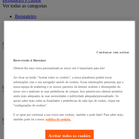
Bengaleiro e cabide
Ver todas as categorias
Bengaleiro
Cabide
Porta-cabides
Suporte guarda-chuvas
Cadeiras, poltronas e cadeirões
Ver todas as categorias
Continuar sem aceitar
Acessórios para cadeiras de escritório
Bem-vindo à Manutan
Cadeira de braços executivo
Oferecer-lhe uma visita personalizada ao nosso site é importante para nós!
Cadeira de escritório
Cadeiras para salas de receção e reuniões
Ao clicar no botão "Aceitar todos os cookies", a nossa plataforma poderá trocar
informações com o seu navegador através de cookies. Essas informações permitem que a
Candeeiro
nossa equipa de marketing e os nossos parceiros da Internet avaliem o desempenho do
nosso site e analisem as suas preferências de compra. Isso permite-nos oferecer produtos
Ver todas as categorias
ainda mais adequados às suas necessidades e publicidade adequada/personalizado. Se
quiser saber mais sobre as finalidades e preferências de cada tipo de cookie, clique em
Candeeiro de escritório
"configurações de cookies".
Candeeiro de pé
E se optar por continuar a sua visita sem cookies, também o pode fazer! Para saber mais,
Classificação e arquivo
também pode ler a nossa
política de cookies.
Ver todas as categorias
Acessórios de arquivo para o escritório
Aceitar todos os cookies