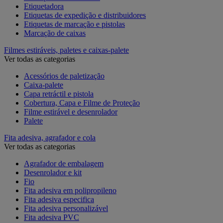
Etiquetadora
Etiquetas de expedição e distribuidores
Etiquetas de marcação e pistolas
Marcação de caixas
Filmes estiráveis, paletes e caixas-palete
Ver todas as categorias
Acessórios de paletização
Caixa-palete
Capa retráctil e pistola
Cobertura, Capa e Filme de Proteção
Filme estirável e desenrolador
Palete
Fita adesiva, agrafador e cola
Ver todas as categorias
Agrafador de embalagem
Desenrolador e kit
Fio
Fita adesiva em polipropileno
Fita adesiva especifica
Fita adesiva personalizável
Fita adesiva PVC