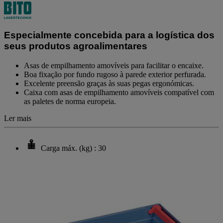
de
classificação
Link
para
Especialmente concebida para a logística dos
a
mesma
seus produtos agroalimentares
página.
Asas de empilhamento amovíveis para facilitar o encaixe.
Boa fixação por fundo rugoso à parede exterior perfurada.
Excelente preensão graças às suas pegas ergonómicas.
Caixa com asas de empilhamento amovíveis compatível com
as paletes de norma europeia.
Ler mais
Carga máx. (kg) : 30