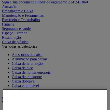
Siga a sua encomenda
Pedir de orçamento
214 241 060
Armazém
Embalagem e Caixa
Manutenção e Ferramentas
Escritório e Teletrabalho
Higiene
Segurança e saúde
Espaço Exterior
Restauração
Caixa de plástico
Ver todas as categorias
Acessórios de caixa
Arrumação para caixas
Caixa de arrumação
Caixa de bico
Caixa de norma europeia
Caixa de transporte
Caixa dobrável
Caixa empilhável
Caixa-gavetas
Caixas de cartão, envelopes e caixas de expedição
Ver todas as categorias