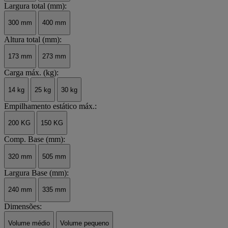
Largura total (mm):
300 mm
400 mm
Altura total (mm):
173 mm
273 mm
Carga máx. (kg):
14 kg
25 kg
30 kg
Empilhamento estático máx.:
200 KG
150 KG
Comp. Base (mm):
320 mm
505 mm
Largura Base (mm):
240 mm
335 mm
Dimensões:
Volume médio
Volume pequeno