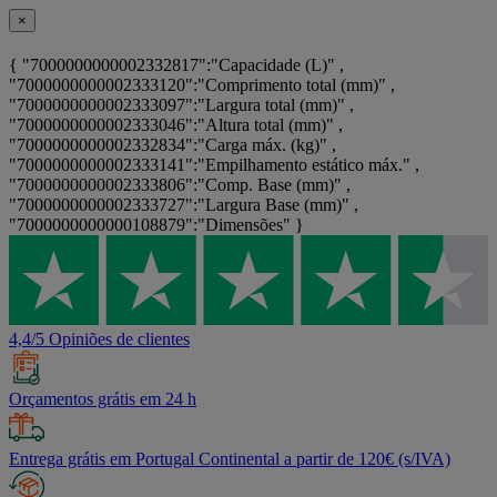
×
{ "7000000000002332817":"Capacidade (L)" ,
"7000000000002333120":"Comprimento total (mm)" ,
"7000000000002333097":"Largura total (mm)" ,
"7000000000002333046":"Altura total (mm)" ,
"7000000000002332834":"Carga máx. (kg)" ,
"7000000000002333141":"Empilhamento estático máx." ,
"7000000000002333806":"Comp. Base (mm)" ,
"7000000000002333727":"Largura Base (mm)" ,
"7000000000000108879":"Dimensões" }
4,4/5 Opiniões de clientes
Orçamentos grátis em 24 h
Entrega grátis em Portugal Continental a partir de 120€ (s/IVA)