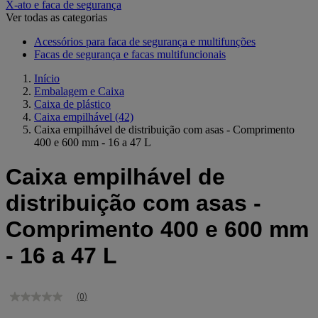
X-ato e faca de segurança
Ver todas as categorias
Acessórios para faca de segurança e multifunções
Facas de segurança e facas multifuncionais
Início
Embalagem e Caixa
Caixa de plástico
Caixa empilhável
(42)
Caixa empilhável de distribuição com asas - Comprimento
400 e 600 mm - 16 a 47 L
Caixa empilhável de
distribuição com asas -
Comprimento 400 e 600 mm
- 16 a 47 L
(0)
Sem
valor