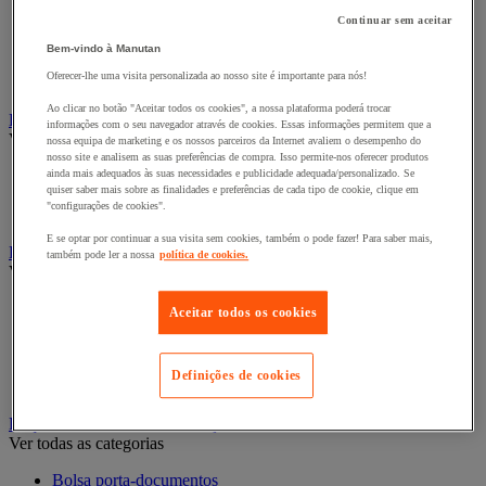
Caixa e tubo de expedição
Continuar sem aceitar
Caixa em cartão
Caixa em madeira
Bem-vindo à Manutan
Caixas-palete de cartão
Oferecer-lhe uma visita personalizada ao nosso site é importante para nós!
Envelope de expedição
Ao clicar no botão "Aceitar todos os cookies", a nossa plataforma poderá trocar
Embalagens de oferta
informações com o seu navegador através de cookies. Essas informações permitem que a
Ver todas as categorias
nossa equipa de marketing e os nossos parceiros da Internet avaliem o desempenho do
nosso site e analisem as suas preferências de compra. Isso permite-nos oferecer produtos
Acondicionamento e proteção para presentes
ainda mais adequados às suas necessidades e publicidade adequada/personalizado. Se
quiser saber mais sobre as finalidades e preferências de cada tipo de cookie, clique em
Fita para presentes
"configurações de cookies".
Sacos de presente
E se optar por continuar a sua visita sem cookies, também o pode fazer! Para saber mais,
Embalagens e recipientes alimentares
também pode ler a nossa
política de cookies.
Ver todas as categorias
Caixa alimentar
Aceitar todos os cookies
Cesto
Recipiente e caixa
Recipiente isotérmico
Definições de cookies
Sachet et cabas
Etiquetas e sistemas de marcação
Ver todas as categorias
Bolsa porta-documentos