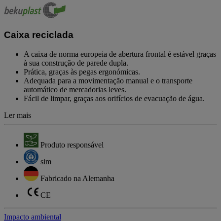
de
classificação
Link
para
Caixa reciclada
a
mesma
página.
A caixa de norma europeia de abertura frontal é estável graças
à sua construção de parede dupla.
Prática, graças às pegas ergonómicas.
Adequada para a movimentação manual e o transporte
automático de mercadorias leves.
Fácil de limpar, graças aos orifícios de evacuação de água.
Ler mais
Produto responsável
sim
Fabricado na Alemanha
CE
Impacto ambiental