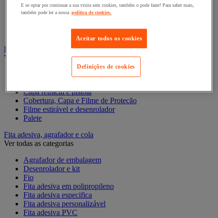
Etiquetadora
E se optar por continuar a sua visita sem cookies, também o pode fazer! Para saber mais,
também pode ler a nossa
política de cookies.
Etiquetas de expedição e distribuidores
Etiquetas de marcação e pistolas
Marcação de caixas
Aceitar todos os cookies
Filmes estiráveis, paletes e caixas-palete
Ver todas as categorias
Definições de cookies
Acessórios de paletização
Caixa-palete
Capa retráctil e pistola
Cobertura, Capa e Filme de Proteção
Filme estirável e desenrolador
Palete
Fita adesiva, agrafador e cola
Ver todas as categorias
Agrafador de embalagem
Desenrolador e kit
Fio
Fita adesiva em polipropileno
Fita adesiva especifica
Fita adesiva personalizável
Fita adesiva PVC