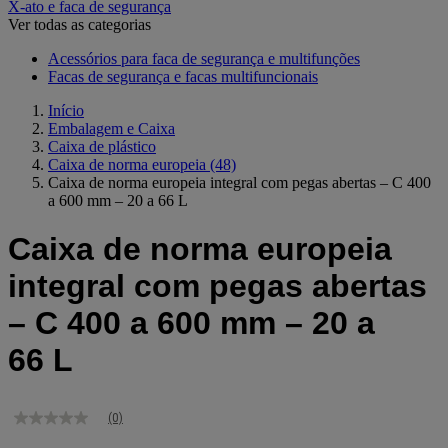
X-ato e faca de segurança
Ver todas as categorias
Acessórios para faca de segurança e multifunções
Facas de segurança e facas multifuncionais
Início
Embalagem e Caixa
Caixa de plástico
Caixa de norma europeia
(48)
Caixa de norma europeia integral com pegas abertas – C 400
a 600 mm – 20 a 66 L
Caixa de norma europeia
integral com pegas abertas
– C 400 a 600 mm – 20 a
66 L
(0)
Sem
valor