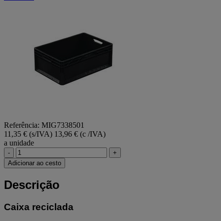
página.
Referência: MIG7338501
11,35 € (s/IVA)
13,96 € (c /IVA)
a unidade
-
+
Adicionar ao cesto
Descrição
Caixa reciclada