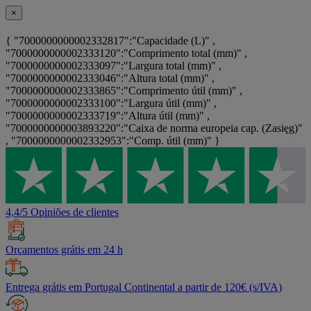
×
{ "7000000000002332817":"Capacidade (L)" ,
"7000000000002333120":"Comprimento total (mm)" ,
"7000000000002333097":"Largura total (mm)" ,
"7000000000002333046":"Altura total (mm)" ,
"7000000000002333865":"Comprimento útil (mm)" ,
"7000000000002333100":"Largura útil (mm)" ,
"7000000000002333719":"Altura útil (mm)" ,
"7000000000003893220":"Caixa de norma europeia cap. (Zasięg)"
, "7000000000002332953":"Comp. útil (mm)" }
4,4/5 Opiniões de clientes
Orçamentos grátis em 24 h
Entrega grátis em Portugal Continental a partir de 120€ (s/IVA)