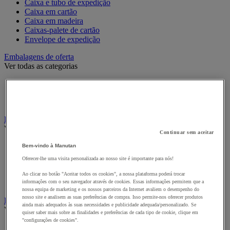
Caixa e tubo de expedição
Caixa em cartão
Caixa em madeira
Caixas-palete de cartão
Envelope de expedição
Embalagens de oferta
Ver todas as categorias
Acondicionamento e proteção para presentes
Fita para presentes
Sacos de presente
Embalagens e recipientes alimentares
Ver todas as categorias
Continuar sem aceitar
Caixa alimentar
Bem-vindo à Manutan
Cesto
Oferecer-lhe uma visita personalizada ao nosso site é importante para nós!
Recipiente e caixa
Recipiente isotérmico
Ao clicar no botão "Aceitar todos os cookies", a nossa plataforma poderá trocar
Sachet et cabas
informações com o seu navegador através de cookies. Essas informações permitem que a
nossa equipa de marketing e os nossos parceiros da Internet avaliem o desempenho do
nosso site e analisem as suas preferências de compra. Isso permite-nos oferecer produtos
Etiquetas e sistemas de marcação
ainda mais adequados às suas necessidades e publicidade adequada/personalizado. Se
Ver todas as categorias
quiser saber mais sobre as finalidades e preferências de cada tipo de cookie, clique em
"configurações de cookies".
Bolsa porta-documentos