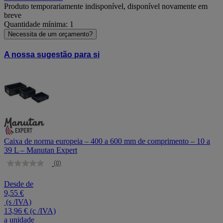
Produto temporariamente indisponível, disponível novamente em
breve
Quantidade mínima: 1
Necessita de um orçamento?
A nossa sugestão para si
Caixa de norma europeia – 400 a 600 mm de comprimento – 10 a
39 L – Manutan Expert
(0)
Sem
valor
de
Desde de
classificação
9,55 €
Link
(s /IVA)
para
13,96 €
(c /IVA)
a
a unidade
mesma