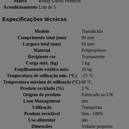
Marca
Really Useful Products
Acondicinamento
Lote de 5
Especificações técnicas
Modelo
Translúcido
Comprimento total (mm)
90 mm
Largura total (mm)
65 mm
Material
Polipropileno
Recipiente cor
Transparente
Carga máx. (kg)
1 kg
Empilhamento estático máx.
20 kg
Temperatura de utilização mín. (°C)
-15 °C
Temperatura máxima de utilização (°C)
80 °C
Produto reciclado (%)
3 %
Origem do produto
Fabricado no UK
Lean Management
sim
Utilização
Transportar
Produto reciclável
Sim - 100%
Uso alimentar
não
Dimensões
Volume pequeno