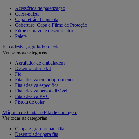
Acessórios de paletização
Caixa-palete
Capa retráctil e pistola
Cobertura, Capa e Filme de Proteção
Filme estirável e desenrolador
Palete
Fita adesiva, agrafador e cola
Ver todas as categorias
Agrafador de embalagem
Desenrolador e kit
Fio
Fita adesiva em polipropileno
Fita adesiva especifica
Fita adesiva personalizável
Fita adesiva PVC
Pistola de colar
Máquina de Cintar e Fita de Cintagem
Ver todas as categorias
Chapa e grampo para fita
Desenrolador para fita