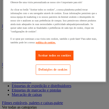
Ver todas as categorias
Oferecer-lhe uma visita personalizada ao nosso site é importante para nós!
Acondicionamento e proteção para presentes
Ao clicar no botão "Aceitar todos os cookies", a nossa plataforma poderá trocar
Fita para presentes
informações com o seu navegador através de cookies. Essas informações permitem que a
Sacos de presente
nossa equipa de marketing e os nossos parceiros da Internet avaliem o desempenho do
nosso site e analisem as suas preferências de compra. Isso permite-nos oferecer produtos
ainda mais adequados às suas necessidades e publicidade adequada/personalizado. Se
Embalagens e recipientes alimentares
quiser saber mais sobre as finalidades e preferências de cada tipo de cookie, clique em
Ver todas as categorias
"configurações de cookies".
Caixa alimentar
E se optar por continuar a sua visita sem cookies, também o pode fazer! Para saber mais,
Cesto
também pode ler a nossa
política de cookies.
Recipiente e caixa
Recipiente isotérmico
Aceitar todos os cookies
Sachet et cabas
Etiquetas e sistemas de marcação
Ver todas as categorias
Definições de cookies
Bolsa porta-documentos
Etiquetadora
Etiquetas de expedição e distribuidores
Etiquetas de marcação e pistolas
Marcação de caixas
Filmes estiráveis, paletes e caixas-palete
Ver todas as categorias