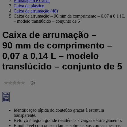
Embalagem e Caixa
Caixa de plástico
Caixa de arrumação
(48)
Caixa de arrumação – 90 mm de comprimento – 0,07 a 0,14 L
– modelo translúcido – conjunto de 5
Caixa de arrumação –
90 mm de comprimento –
0,07 a 0,14 L – modelo
translúcido – conjunto de 5
(0)
Sem
valor
de
classificação
Link
para
Identificação rápida do conteúdo graças à estrutura
a
transparente.
mesma
Reforço integral: grande resistência a cargas e esmagamento.
página.
Empilhável com ou sem tampa sobre caixas com as mesmas