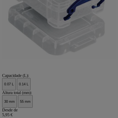
Capacidade (L):
0.07 L
0.14 L
Altura total (mm):
30 mm
55 mm
Desde de
5,95 €