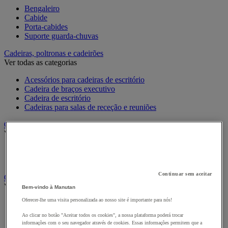
Bengaleiro
Cabide
Porta-cabides
Suporte guarda-chuvas
Cadeiras, poltronas e cadeirões
Ver todas as categorias
Acessórios para cadeiras de escritório
Cadeira de braços executivo
Cadeira de escritório
Cadeiras para salas de receção e reuniões
Candeeiro
Ver todas as categorias
Candeeiro de escritório
Candeeiro de pé
Continuar sem aceitar
Classificação e arquivo
Ver todas as categorias
Bem-vindo à Manutan
Oferecer-lhe uma visita personalizada ao nosso site é importante para nós!
Acessórios de arquivo para o escritório
Caixa de arquivo
Ao clicar no botão "Aceitar todos os cookies", a nossa plataforma poderá trocar
Pasta suspensa
informações com o seu navegador através de cookies. Essas informações permitem que a