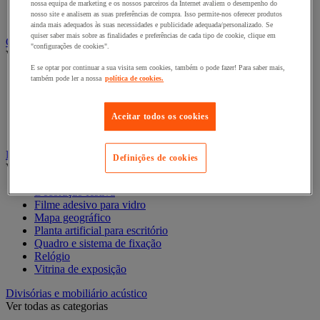
Pastas de arquivo, separadores e bolsas
nossa equipa de marketing e os nossos parceiros da Internet avaliem o desempenho do
nosso site e analisem as suas preferências de compra. Isso permite-nos oferecer produtos
Pastas e classificadores
ainda mais adequados às suas necessidades e publicidade adequada/personalizado. Se
quiser saber mais sobre as finalidades e preferências de cada tipo de cookie, clique em
Contagem e registo de valores
"configurações de cookies".
Ver todas as categorias
E se optar por continuar a sua visita sem cookies, também o pode fazer! Para saber mais,
Caixa de dinheiro
também pode ler a nossa
política de cookies.
Cofre e contador/separador
Contadores/classificadores de moedas e detetores de notas
falsas
Aceitar todos os cookies
Leitores de código de barras e acessórios
Decoração
Definições de cookies
Ver todas as categorias
Decoração festiva
Filme adesivo para vidro
Mapa geográfico
Planta artificial para escritório
Quadro e sistema de fixação
Relógio
Vitrina de exposição
Divisórias e mobiliário acústico
Ver todas as categorias