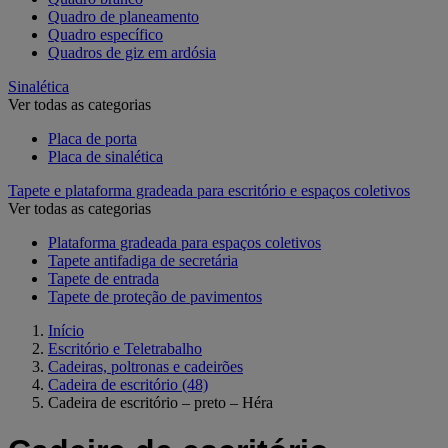
Quadro de planeamento
Quadro específico
Quadros de giz em ardósia
Sinalética
Ver todas as categorias
Placa de porta
Placa de sinalética
Tapete e plataforma gradeada para escritório e espaços coletivos
Ver todas as categorias
Plataforma gradeada para espaços coletivos
Tapete antifadiga de secretária
Tapete de entrada
Tapete de proteção de pavimentos
Início
Escritório e Teletrabalho
Cadeiras, poltronas e cadeirões
Cadeira de escritório
(48)
Cadeira de escritório – preto – Héra