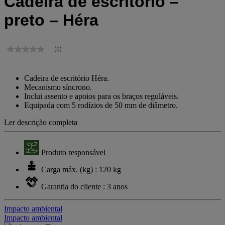
Cadeira de escritório –
preto – Héra
(0)
Sem
valor
de
classificação
Cadeira de escritório Héra.
Link
Mecanismo síncrono.
para
Inclui assento e apoios para os braços reguláveis.
a
Equipada com 5 rodízios de 50 mm de diâmetro.
mesma
página.
Ler descrição completa
Produto responsável
Carga máx. (kg) : 120 kg
Garantia do cliente : 3 anos
Impacto ambiental
Impacto ambiental