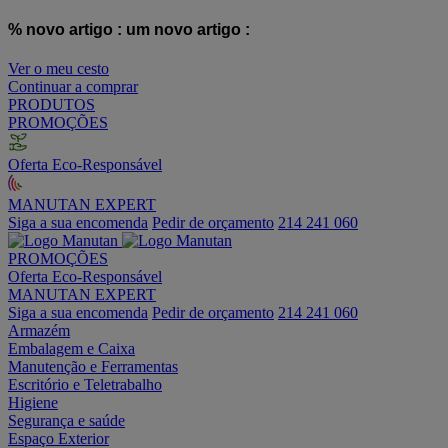
% novo artigo :
um novo artigo :
Ver o meu cesto
Continuar a comprar
PRODUTOS
PROMOÇÕES
Oferta Eco-Responsável
MANUTAN EXPERT
Siga a sua encomenda
Pedir de orçamento
214 241 060
PROMOÇÕES
Oferta Eco-Responsável
MANUTAN EXPERT
Siga a sua encomenda
Pedir de orçamento
214 241 060
Armazém
Embalagem e Caixa
Manutenção e Ferramentas
Escritório e Teletrabalho
Higiene
Segurança e saúde
Espaço Exterior