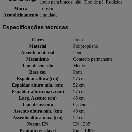
apoio para braços: não, Tipo de pé: Rodízios
Marca
Topstar
Acondicinamento
a unidade
Especificações técnicas
Cores
Preto
Material
Polipropileno
Assento material
Pano
Mecanismo
Contacto permanente
Tipo de encosto
Médio
Base cor
Prata
Espaldar altura (cm)
57 cm
Espaldar altura mín. (cm)
52 cm
Espaldar altura máx. (cm)
57 cm
Larg. Assento (cm)
46 cm
Tipo de assento
Cadeiras
Assento altura mín. (cm)
40 cm
Assento altura máx. (cm)
52 cm
Norma EN
EN 1335
Produto reciclável
Sim - 100%