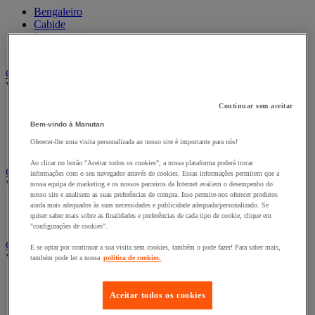
Bengaleiro
Cabide
Porta-cabides
Suporte guarda-chuvas
Cadeiras, poltronas e cadeirões
Ver todas as categorias
Continuar sem aceitar
Acessórios para cadeiras de escritório
Cadeira de braços executivo
Bem-vindo à Manutan
Cadeira de escritório
Oferecer-lhe uma visita personalizada ao nosso site é importante para nós!
Cadeiras para salas de receção e reuniões
Ao clicar no botão "Aceitar todos os cookies", a nossa plataforma poderá trocar
Candeeiro
informações com o seu navegador através de cookies. Essas informações permitem que a
Ver todas as categorias
nossa equipa de marketing e os nossos parceiros da Internet avaliem o desempenho do
nosso site e analisem as suas preferências de compra. Isso permite-nos oferecer produtos
ainda mais adequados às suas necessidades e publicidade adequada/personalizado. Se
Candeeiro de escritório
quiser saber mais sobre as finalidades e preferências de cada tipo de cookie, clique em
Candeeiro de pé
"configurações de cookies".
Classificação e arquivo
E se optar por continuar a sua visita sem cookies, também o pode fazer! Para saber mais,
Ver todas as categorias
também pode ler a nossa
política de cookies.
Acessórios de arquivo para o escritório
Caixa de arquivo
Aceitar todos os cookies
Pasta suspensa