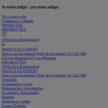
% novo artigo :
um novo artigo :
Ver o meu cesto
Continuar a comprar
PRODUTOS
PROMOÇÕES
Oferta Eco-Responsável
MANUTAN EXPERT
Siga a sua encomenda
Pedir de orçamento
214 241 060
PROMOÇÕES
Oferta Eco-Responsável
MANUTAN EXPERT
Siga a sua encomenda
Pedir de orçamento
214 241 060
Armazém
Embalagem e Caixa
Manutenção e Ferramentas
Escritório e Teletrabalho
Higiene
Segurança e saúde
Espaço Exterior