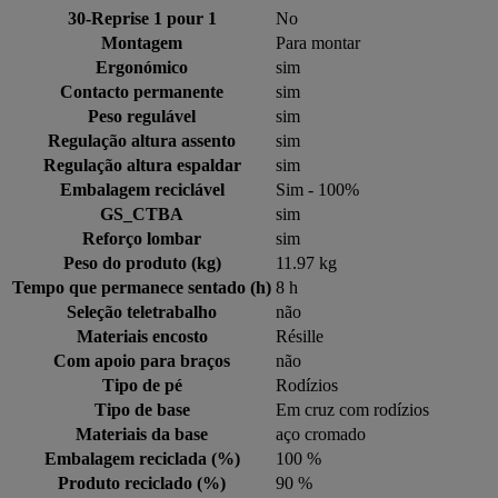
30-Reprise 1 pour 1
No
Montagem
Para montar
Ergonómico
sim
Contacto permanente
sim
Peso regulável
sim
Regulação altura assento
sim
Regulação altura espaldar
sim
Embalagem reciclável
Sim - 100%
GS_CTBA
sim
Reforço lombar
sim
Peso do produto (kg)
11.97 kg
Tempo que permanece sentado (h)
8 h
Seleção teletrabalho
não
Materiais encosto
Résille
Com apoio para braços
não
Tipo de pé
Rodízios
Tipo de base
Em cruz com rodízios
Materiais da base
aço cromado
Embalagem reciclada (%)
100 %
Produto reciclado (%)
90 %