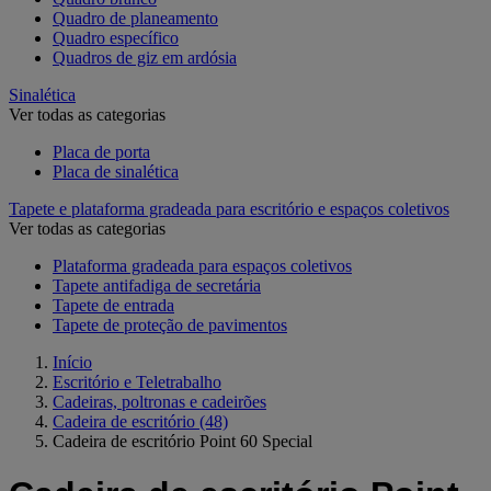
Quadro de planeamento
Quadro específico
Quadros de giz em ardósia
Sinalética
Ver todas as categorias
Placa de porta
Placa de sinalética
Tapete e plataforma gradeada para escritório e espaços coletivos
Ver todas as categorias
Plataforma gradeada para espaços coletivos
Tapete antifadiga de secretária
Tapete de entrada
Tapete de proteção de pavimentos
Início
Escritório e Teletrabalho
Cadeiras, poltronas e cadeirões
Cadeira de escritório
(48)
Cadeira de escritório Point 60 Special