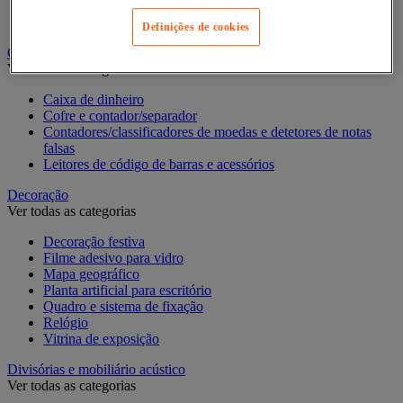
Pastas de arquivo, separadores e bolsas
Pastas e classificadores
Definições de cookies
Contagem e registo de valores
Ver todas as categorias
Caixa de dinheiro
Cofre e contador/separador
Contadores/classificadores de moedas e detetores de notas
falsas
Leitores de código de barras e acessórios
Decoração
Ver todas as categorias
Decoração festiva
Filme adesivo para vidro
Mapa geográfico
Planta artificial para escritório
Quadro e sistema de fixação
Relógio
Vitrina de exposição
Divisórias e mobiliário acústico
Ver todas as categorias