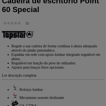
Cadeira de escritório Point
60 Special
(0)
Sem
valor
de
classificação
Link
para
Regule a sua cadeira de forma contínua à altura adequada
a
através do pistão pneumático.
mesma
Espaldar em rede com apoio lombar integrado regulável em
página.
altura.
Regulável em função do peso do utilizador.
Apoios para braços fixos opcionais.
Ler descrição completa
Reforço lombar
Mecanismo assento deslizante
GS_CTBA