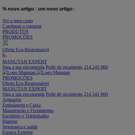
% novo artigo :
um novo artigo :
Ver o meu cesto
Continuar a comprar
PRODUTOS
PROMOÇÕES
Oferta Eco-Responsável
MANUTAN EXPERT
Siga a sua encomenda
Pedir de orçamento
214 241 060
PROMOÇÕES
Oferta Eco-Responsável
MANUTAN EXPERT
Siga a sua encomenda
Pedir de orçamento
214 241 060
Armazém
Embalagem e Caixa
Manutenção e Ferramentas
Escritório e Teletrabalho
Higiene
Segurança e saúde
Espaço Exterior