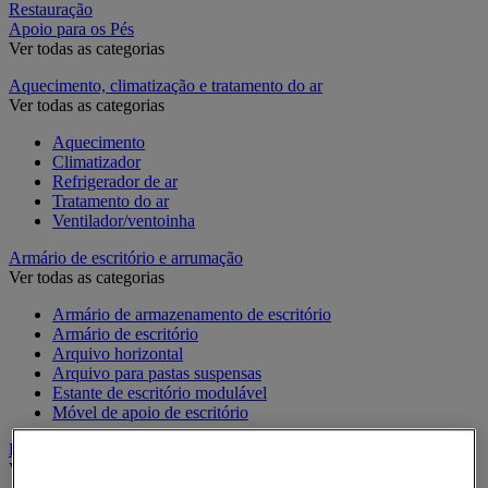
Restauração
Apoio para os Pés
Ver todas as categorias
Aquecimento, climatização e tratamento do ar
Ver todas as categorias
Aquecimento
Climatizador
Refrigerador de ar
Tratamento do ar
Ventilador/ventoinha
Armário de escritório e arrumação
Ver todas as categorias
Armário de armazenamento de escritório
Armário de escritório
Arquivo horizontal
Arquivo para pastas suspensas
Estante de escritório modulável
Móvel de apoio de escritório
Bengaleiro e cabide
Ver todas as categorias