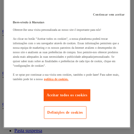
Bengaleiro
Cabide
Continuar sem aceitar
Porta-cabides
Suporte guarda-chuvas
Bem-vindo à Manutan
Oferecer-lhe uma visita personalizada ao nosso site é importante para nós!
Cadeiras, poltronas e cadeirões
Ver todas as categorias
Ao clicar no botão "Aceitar todos os cookies", a nossa plataforma poderá trocar
informações com o seu navegador através de cookies. Essas informações permitem que a
Acessórios para cadeiras de escritório
nossa equipa de marketing e os nossos parceiros da Internet avaliem o desempenho do
Cadeira de braços executivo
nosso site e analisem as suas preferências de compra. Isso permite-nos oferecer produtos
Cadeira de escritório
ainda mais adequados às suas necessidades e publicidade adequada/personalizado. Se
quiser saber mais sobre as finalidades e preferências de cada tipo de cookie, clique em
Cadeiras para salas de receção e reuniões
"configurações de cookies".
Candeeiro
E se optar por continuar a sua visita sem cookies, também o pode fazer! Para saber mais,
Ver todas as categorias
também pode ler a nossa
política de cookies.
Candeeiro de escritório
Candeeiro de pé
Aceitar todos os cookies
Classificação e arquivo
Ver todas as categorias
Definições de cookies
Acessórios de arquivo para o escritório
Caixa de arquivo
Pasta suspensa