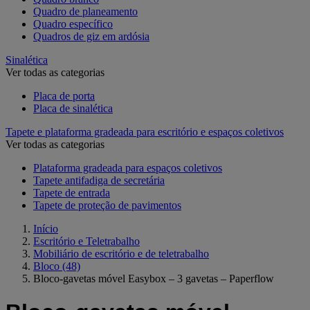
Quadro de planeamento
Quadro específico
Quadros de giz em ardósia
Sinalética
Ver todas as categorias
Placa de porta
Placa de sinalética
Tapete e plataforma gradeada para escritório e espaços coletivos
Ver todas as categorias
Plataforma gradeada para espaços coletivos
Tapete antifadiga de secretária
Tapete de entrada
Tapete de proteção de pavimentos
Início
Escritório e Teletrabalho
Mobiliário de escritório e de teletrabalho
Bloco
(48)
Bloco-gavetas móvel Easybox – 3 gavetas – Paperflow