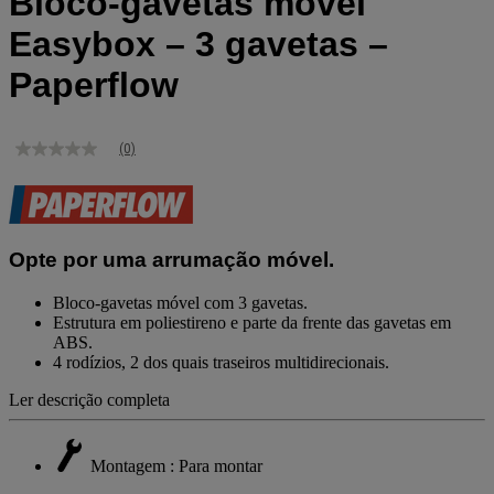
Bloco-gavetas móvel
Easybox – 3 gavetas –
Paperflow
(0)
Sem
valor
de
classificação
Link
para
Opte por uma arrumação móvel.
a
mesma
página.
Bloco-gavetas móvel com 3 gavetas.
Estrutura em poliestireno e parte da frente das gavetas em
ABS.
4 rodízios, 2 dos quais traseiros multidirecionais.
Ler descrição completa
Montagem : Para montar