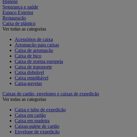
Higiene
Segurança e saúde
Espaço Exterior
Restauração
Caixa de plástico
Ver todas as categorias
Acessórios de caixa
Arrumação para caixas
Caixa de arrumação
Caixa de bico
Caixa de norma europeia
Caixa de transporte
Caixa dobrável
Caixa empilhável
Caixa-gavetas
Caixas de cartão, envelopes e caixas de expedição
Ver todas as categorias
Caixa e tubo de expedição
Caixa em cartão
Caixa em madeira
Caixas-palete de cartão
Envelope de expedição