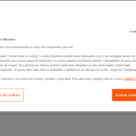
Cont
 à Manutan
uma visita personalizada ao nosso site é importante para nós!
 ao seu cesto :
botão "Aceitar todos os cookies", a nossa plataforma poderá trocar informações com o seu navegador através de 
ermitem que a nossa equipa de marketing e os nossos parceiros da Internet avaliem o desempenho do nosso site
cias de compra. Isso permite-nos oferecer produtos ainda mais adequados às suas necessidades e publicidade
onalizado. Se quiser saber mais sobre as finalidades e preferências de cada tipo de cookie, clique em "configura
r continuar a sua visita sem cookies, também o pode fazer! Para saber mais, também pode ler a nossa
política 
s de cookies
Aceitar todo