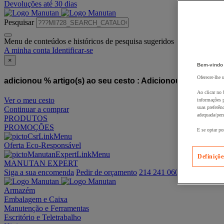
Devoluções até 30 dias
Pesquisar
Menu de conteúdos e históricos de pesquisa sugeridos
A minha conta
Identificar-se
×
Bem-vindo
Oferecer-lhe 
adicionou % artigo(s) ao seu cesto :
Adicionou este artigo
Ao clicar no 
Ver o meu cesto
informações p
suas preferên
Continuar a comprar
adequada/pers
PRODUTOS
PROMOÇÕES
E se optar po
Oferta Eco-Responsável
Definiçõe
MANUTAN EXPERT
Siga a sua encomenda
Pedir de orçamento
214 241 060
Armazém
Embalagem e Caixa
Manutenção e Ferramentas
Escritório e Teletrabalho