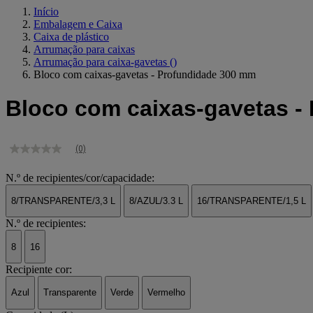
Início
Embalagem e Caixa
Caixa de plástico
Arrumação para caixas
Arrumação para caixa-gavetas
()
Bloco com caixas-gavetas - Profundidade 300 mm
Bloco com caixas-gavetas -
(0)
Sem
valor
de
N.º de recipientes/cor/capacidade:
classificação
Link
8/TRANSPARENTE/3,3 L
8/AZUL/3.3 L
16/TRANSPARENTE/1,5 L
para
a
N.º de recipientes:
mesma
página.
8
16
Recipiente cor:
Azul
Transparente
Verde
Vermelho