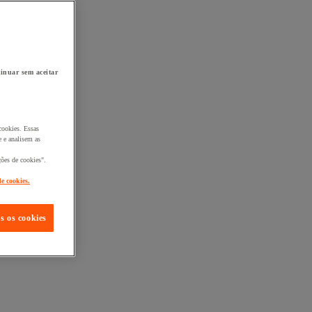
inuar sem aceitar
cookies. Essas
 e analisem as
ções de cookies".
de cookies.
s os cookies