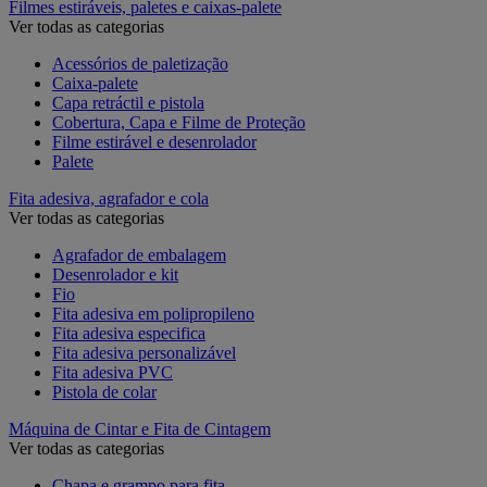
Filmes estiráveis, paletes e caixas-palete
Ver todas as categorias
Acessórios de paletização
Caixa-palete
Capa retráctil e pistola
Cobertura, Capa e Filme de Proteção
Filme estirável e desenrolador
Palete
Fita adesiva, agrafador e cola
Ver todas as categorias
Agrafador de embalagem
Desenrolador e kit
Fio
Fita adesiva em polipropileno
Fita adesiva especifica
Fita adesiva personalizável
Fita adesiva PVC
Pistola de colar
Máquina de Cintar e Fita de Cintagem
Ver todas as categorias
Chapa e grampo para fita