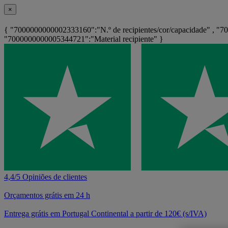
×
{ "7000000000002333160":"N.º de recipientes/cor/capacidade" , "
"7000000000005344721":"Material recipiente" }
4,4/5 Opiniões de clientes
Orçamentos grátis em 24 h
Entrega grátis em Portugal Continental a partir de 120€ (s/IVA)