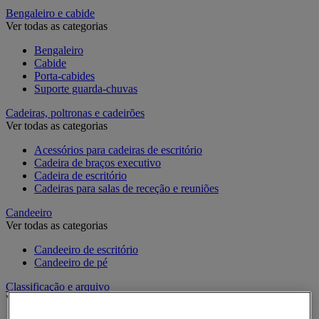
Bengaleiro e cabide
Ver todas as categorias
Bengaleiro
Cabide
Porta-cabides
Suporte guarda-chuvas
Cadeiras, poltronas e cadeirões
Ver todas as categorias
Acessórios para cadeiras de escritório
Cadeira de braços executivo
Cadeira de escritório
Cadeiras para salas de receção e reuniões
Candeeiro
Ver todas as categorias
Candeeiro de escritório
Candeeiro de pé
Classificação e arquivo
Ver todas as categorias