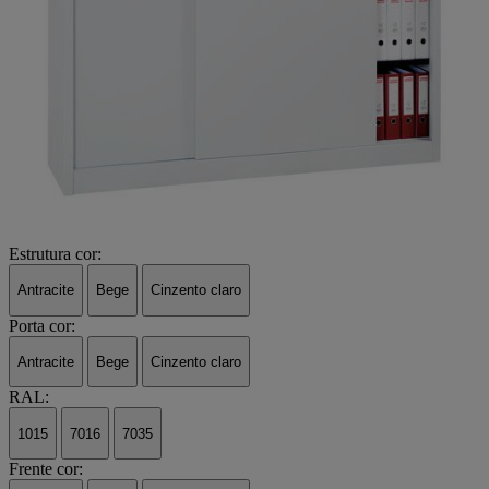
Estrutura cor:
Antracite
Bege
Cinzento claro
Porta cor:
Antracite
Bege
Cinzento claro
RAL:
1015
7016
7035
Frente cor: