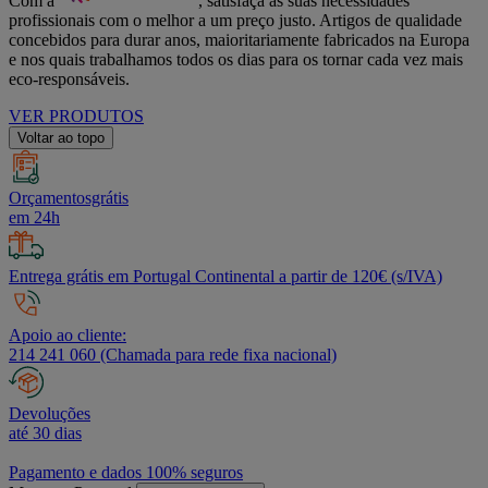
Com a
, satisfaça as suas necessidades
profissionais com o melhor a um preço justo. Artigos de qualidade
concebidos para durar anos, maioritariamente fabricados na Europa
e nos quais trabalhamos todos os dias para os tornar cada vez mais
eco-responsáveis.
VER PRODUTOS
Voltar ao topo
Orçamentosgrátis
em 24h
Entrega grátis em Portugal Continental a partir de 120€ (s/IVA)
Apoio ao cliente:
214 241 060 (Chamada para rede fixa nacional)
Devoluções
até 30 dias
Pagamento e dados 100% seguros