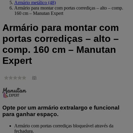
Armário metálico
(48)
Armário para montar com portas corrediças – alto – comp.
160 cm – Manutan Expert
Armário para montar com
portas corrediças – alto –
comp. 160 cm – Manutan
Expert
(0)
Sem
valor
de
classificação
Link
para
Opte por um armário extralargo e funcional
a
mesma
para ganhar espaço.
página.
Armário com portas corrediças bloqueável através da
fechadura.