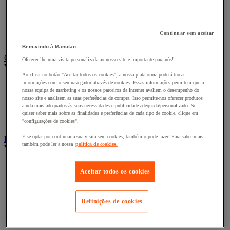
Acessórios de arquivo para o escritório
Caixa de arquivo
Pasta suspensa
Pastas de arquivo, separadores e bolsas
Continuar sem aceitar
Pastas e classificadores
Bem-vindo à Manutan
Contagem e registo de valores
Oferecer-lhe uma visita personalizada ao nosso site é importante para nós!
Ver todas as categorias
Ao clicar no botão "Aceitar todos os cookies", a nossa plataforma poderá trocar
informações com o seu navegador através de cookies. Essas informações permitem que a
Caixa de dinheiro
nossa equipa de marketing e os nossos parceiros da Internet avaliem o desempenho do
Cofre e contador/separador
nosso site e analisem as suas preferências de compra. Isso permite-nos oferecer produtos
Contadores/classificadores de moedas e detetores de notas
ainda mais adequados às suas necessidades e publicidade adequada/personalizado. Se
falsas
quiser saber mais sobre as finalidades e preferências de cada tipo de cookie, clique em
Leitores de código de barras e acessórios
"configurações de cookies".
E se optar por continuar a sua visita sem cookies, também o pode fazer! Para saber mais,
Decoração
também pode ler a nossa
política de cookies.
Ver todas as categorias
Decoração festiva
Aceitar todos os cookies
Filme adesivo para vidro
Mapa geográfico
Planta artificial para escritório
Definições de cookies
Quadro e sistema de fixação
Relógio
Vitrina de exposição