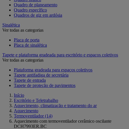
Quadro de planeamento
Quadro específico
Quadros de giz em ardósia
Sinalética
Ver todas as categorias
Placa de porta
Placa de sinalética
Tapete e plataforma gradeada para escritório e espaços coletivos
Ver todas as categorias
Plataforma gradeada para espaços coletivos
Tapete antifadiga de secretária
Tapete de entrada
Tapete de proteção de pavimentos
Início
Escritório e Teletrabalho
Aquecimento, climatização e tratamento do ar
Aquecimento
Termoventilador
(14)
Aquecimento com termoventilador cerâmico oscilante
DCH7993ER.BC