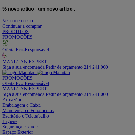
% novo artigo :
um novo artigo :
Ver o meu cesto
Continuar a comprar
PRODUTOS
PROMOÇÕES
Oferta Eco-Responsável
MANUTAN EXPERT
Siga a sua encomenda
Pedir de orçamento
214 241 060
PROMOÇÕES
Oferta Eco-Responsável
MANUTAN EXPERT
Siga a sua encomenda
Pedir de orçamento
214 241 060
Armazém
Embalagem e Caixa
Manutenção e Ferramentas
Escritório e Teletrabalho
Higiene
Segurança e saúde
Espaço Exterior