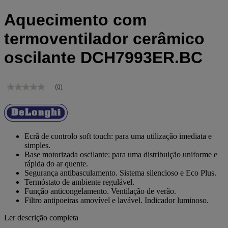
Aquecimento com
termoventilador cerâmico
oscilante DCH7993ER.BC
(0)
Sem
valor
de
classificação
Link
para
Ecrã de controlo soft touch: para uma utilização imediata e
a
simples.
mesma
Base motorizada oscilante: para uma distribuição uniforme e
página.
rápida do ar quente.
Segurança antibasculamento. Sistema silencioso e Eco Plus.
Termóstato de ambiente regulável.
Função anticongelamento. Ventilação de verão.
Filtro antipoeiras amovível e lavável. Indicador luminoso.
Ler descrição completa