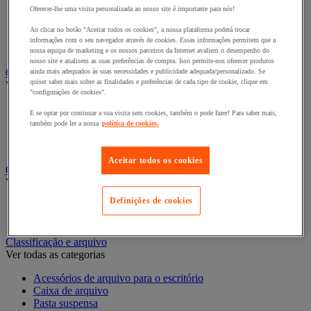
Oferecer-lhe uma visita personalizada ao nosso site é importante para nós!
Bengaleiro
Cabide
Ao clicar no botão "Aceitar todos os cookies", a nossa plataforma poderá trocar
Porta-cabides
informações com o seu navegador através de cookies. Essas informações permitem que a
Suporte guarda-chuvas
nossa equipa de marketing e os nossos parceiros da Internet avaliem o desempenho do
nosso site e analisem as suas preferências de compra. Isso permite-nos oferecer produtos
Cadeiras, poltronas e cadeirões
ainda mais adequados às suas necessidades e publicidade adequada/personalizado. Se
quiser saber mais sobre as finalidades e preferências de cada tipo de cookie, clique em
Ver todas as categorias
"configurações de cookies".
Acessórios para cadeiras de escritório
E se optar por continuar a sua visita sem cookies, também o pode fazer! Para saber mais,
Cadeira de braços executivo
também pode ler a nossa
política de cookies.
Cadeira de escritório
Cadeiras para salas de receção e reuniões
Aceitar todos os cookies
Candeeiro
Ver todas as categorias
Definições de cookies
Candeeiro de escritório
Candeeiro de pé
Classificação e arquivo
Ver todas as categorias
Acessórios de arquivo para o escritório
Caixa de arquivo
Pasta suspensa