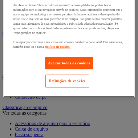
Bengaleiro
Ao clicar no botão "Aceitar todos os cookies", a nossa plataforma poderá trocar
Cabide
informações com o seu navegador através de cookies. Essas informações permitem que a
nossa equipa de marketing e os nossos parceiros da Internet avaliem o desempenho do
Porta-cabides
nosso site e analisem as suas preferências de compra. Isso permite-nos oferecer produtos
Suporte guarda-chuvas
ainda mais adequados às suas necessidades e publicidade adequada/personalizado. Se
quiser saber mais sobre as finalidades e preferências de cada tipo de cookie, clique em
Cadeiras, poltronas e cadeirões
"configurações de cookies".
Ver todas as categorias
E se optar por continuar a sua visita sem cookies, também o pode fazer! Para saber mais,
também pode ler a nossa
política de cookies.
Acessórios para cadeiras de escritório
Cadeira de braços executivo
Cadeira de escritório
Aceitar todos os cookies
Cadeiras para salas de receção e reuniões
Candeeiro
Ver todas as categorias
Definições de cookies
Candeeiro de escritório
Candeeiro de pé
Classificação e arquivo
Ver todas as categorias
Acessórios de arquivo para o escritório
Caixa de arquivo
Pasta suspensa