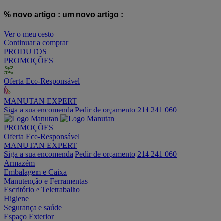
% novo artigo :
um novo artigo :
Ver o meu cesto
Continuar a comprar
PRODUTOS
PROMOÇÕES
Oferta Eco-Responsável
MANUTAN EXPERT
Siga a sua encomenda
Pedir de orçamento
214 241 060
PROMOÇÕES
Oferta Eco-Responsável
MANUTAN EXPERT
Siga a sua encomenda
Pedir de orçamento
214 241 060
Armazém
Embalagem e Caixa
Manutenção e Ferramentas
Escritório e Teletrabalho
Higiene
Segurança e saúde
Espaço Exterior