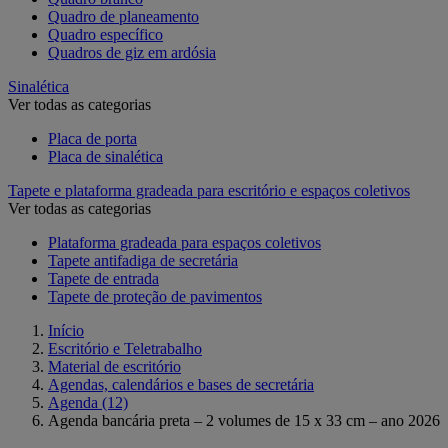
Quadro de planeamento
Quadro específico
Quadros de giz em ardósia
Sinalética
Ver todas as categorias
Placa de porta
Placa de sinalética
Tapete e plataforma gradeada para escritório e espaços coletivos
Ver todas as categorias
Plataforma gradeada para espaços coletivos
Tapete antifadiga de secretária
Tapete de entrada
Tapete de proteção de pavimentos
Início
Escritório e Teletrabalho
Material de escritório
Agendas, calendários e bases de secretária
Agenda
(12)
Agenda bancária preta – 2 volumes de 15 x 33 cm – ano 2026