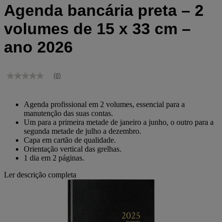
Agenda bancária preta – 2
volumes de 15 x 33 cm –
ano 2026
(0)
Sem
valor
de
classificação
Agenda profissional em 2 volumes, essencial para a
Link
manutenção das suas contas.
para
Um para a primeira metade de janeiro a junho, o outro para a
a
segunda metade de julho a dezembro.
mesma
Capa em cartão de qualidade.
página.
Orientação vertical das grelhas.
1 dia em 2 páginas.
Ler descrição completa