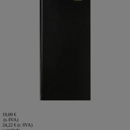
19,69 €
(s /IVA)
24,22 €
(c /IVA)