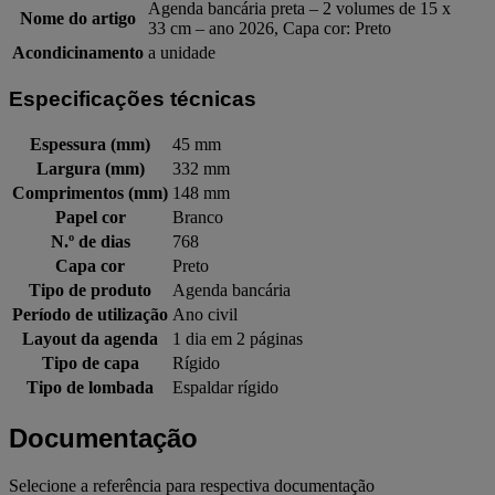
Agenda bancária preta – 2 volumes de 15 x
Nome do artigo
33 cm – ano 2026, Capa cor: Preto
Acondicinamento
a unidade
Especificações técnicas
Espessura (mm)
45 mm
Largura (mm)
332 mm
Comprimentos (mm)
148 mm
Papel cor
Branco
N.º de dias
768
Capa cor
Preto
Tipo de produto
Agenda bancária
Período de utilização
Ano civil
Layout da agenda
1 dia em 2 páginas
Tipo de capa
Rígido
Tipo de lombada
Espaldar rígido
Documentação
Selecione a referência para respectiva documentação