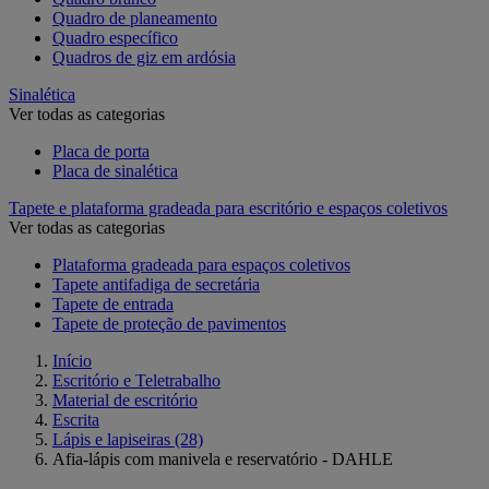
Quadro de planeamento
Quadro específico
Quadros de giz em ardósia
Sinalética
Ver todas as categorias
Placa de porta
Placa de sinalética
Tapete e plataforma gradeada para escritório e espaços coletivos
Ver todas as categorias
Plataforma gradeada para espaços coletivos
Tapete antifadiga de secretária
Tapete de entrada
Tapete de proteção de pavimentos
Início
Escritório e Teletrabalho
Material de escritório
Escrita
Lápis e lapiseiras
(28)
Afia-lápis com manivela e reservatório - DAHLE