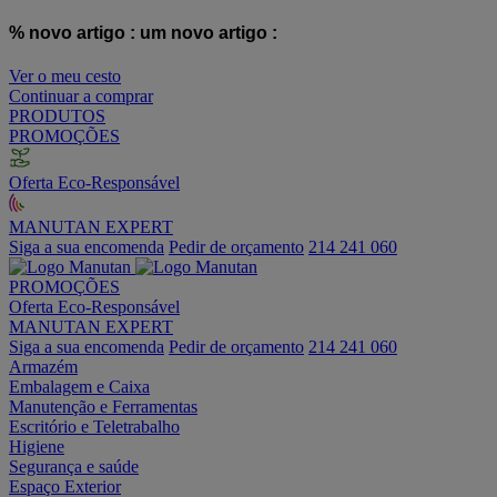
% novo artigo :
um novo artigo :
Ver o meu cesto
Continuar a comprar
PRODUTOS
PROMOÇÕES
Oferta Eco-Responsável
MANUTAN EXPERT
Siga a sua encomenda
Pedir de orçamento
214 241 060
PROMOÇÕES
Oferta Eco-Responsável
MANUTAN EXPERT
Siga a sua encomenda
Pedir de orçamento
214 241 060
Armazém
Embalagem e Caixa
Manutenção e Ferramentas
Escritório e Teletrabalho
Higiene
Segurança e saúde
Espaço Exterior