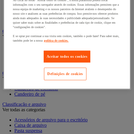
Ao clicar no botão "Aceitar todos os cookies", a nossa plataforma poderá trocar
Bengaleiro
informações com o seu navegador através de cookies. Essas informações permitem que a
nossa equipa de marketing e os nossos parceiros da Internet avaliem o desempenho do
Cabide
nosso site e analisem as suas preferências de compra. Isso permite-nos oferecer produtos
Porta-cabides
ainda mais adequados às suas necessidades e publicidade adequada/personalizado. Se
Suporte guarda-chuvas
quiser saber mais sobre as finalidades e preferências de cada tipo de cookie, clique em
"configurações de cookies".
Cadeiras, poltronas e cadeirões
Ver todas as categorias
E se optar por continuar a sua visita sem cookies, também o pode fazer! Para saber mais,
também pode ler a nossa
política de cookies.
Acessórios para cadeiras de escritório
Cadeira de braços executivo
Aceitar todos os cookies
Cadeira de escritório
Cadeiras para salas de receção e reuniões
Candeeiro
Definições de cookies
Ver todas as categorias
Candeeiro de escritório
Candeeiro de pé
Classificação e arquivo
Ver todas as categorias
Acessórios de arquivo para o escritório
Caixa de arquivo
Pasta suspensa