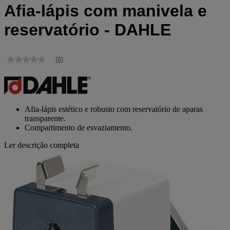
Afia-lápis com manivela e
reservatório - DAHLE
(0)
Sem
valor
de
classificação
Link
para
Afia-lápis estético e robusto com reservatório de aparas
a
transparente.
mesma
Compartimento de esvaziamento.
página.
Ler descrição completa