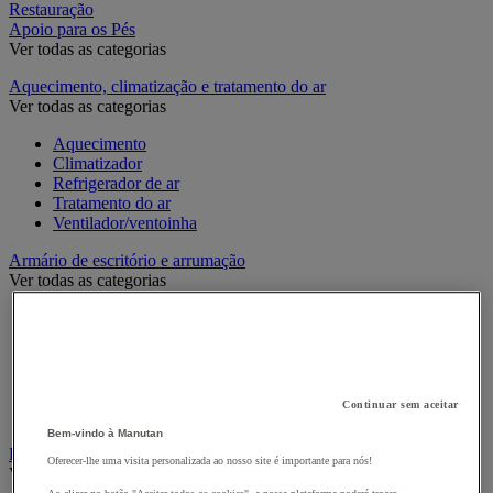
Restauração
Apoio para os Pés
Ver todas as categorias
Aquecimento, climatização e tratamento do ar
Ver todas as categorias
Aquecimento
Climatizador
Refrigerador de ar
Tratamento do ar
Ventilador/ventoinha
Armário de escritório e arrumação
Ver todas as categorias
Armário de armazenamento de escritório
Armário de escritório
Arquivo horizontal
Arquivo para pastas suspensas
Estante de escritório modulável
Continuar sem aceitar
Móvel de apoio de escritório
Bem-vindo à Manutan
Bengaleiro e cabide
Oferecer-lhe uma visita personalizada ao nosso site é importante para nós!
Ver todas as categorias