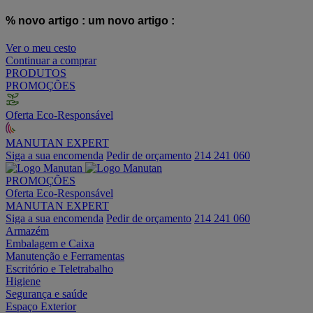
% novo artigo :
um novo artigo :
Ver o meu cesto
Continuar a comprar
PRODUTOS
PROMOÇÕES
Oferta Eco-Responsável
MANUTAN EXPERT
Siga a sua encomenda
Pedir de orçamento
214 241 060
PROMOÇÕES
Oferta Eco-Responsável
MANUTAN EXPERT
Siga a sua encomenda
Pedir de orçamento
214 241 060
Armazém
Embalagem e Caixa
Manutenção e Ferramentas
Escritório e Teletrabalho
Higiene
Segurança e saúde
Espaço Exterior