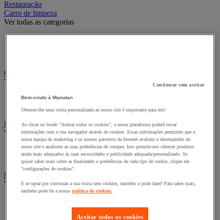
Restauração
Carro de limpeza
Ver todas as categorias
Acessórios para carro de limpeza
Carros de lavagem
Carros de limpeza
Carro para roupa e armário para roupa
Ver todas as categorias
Continuar sem aceitar
Carro de roupa
Bem-vindo à Manutan
Sacos de roupa e acessórios
Oferecer-lhe uma visita personalizada ao nosso site é importante para nós!
Dispositivo e Produto Inseticida
Ao clicar no botão "Aceitar todos os cookies", a nossa plataforma poderá trocar
Ver todas as categorias
informações com o seu navegador através de cookies. Essas informações permitem que a
nossa equipa de marketing e os nossos parceiros da Internet avaliem o desempenho do
nosso site e analisem as suas preferências de compra. Isso permite-nos oferecer produtos
Inseticida para insetos voadores
ainda mais adequados às suas necessidades e publicidade adequada/personalizado. Se
Lâmpada Anti Mosquito Uv
quiser saber mais sobre as finalidades e preferências de cada tipo de cookie, clique em
"configurações de cookies".
Equipamento de limpeza e manutenção
Ver todas as categorias
E se optar por continuar a sua visita sem cookies, também o pode fazer! Para saber mais,
também pode ler a nossa
política de cookies.
Balde e espremedor
Cabo e raspador para vidros
Aceitar todos os cookies
Esponja, pano e pincel