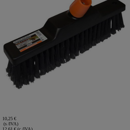
10,25 €
(s /IVA)
12,61 €
(c /IVA)