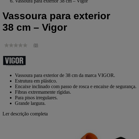
Vassoura para exterior 38 cm – Vigor
Vassoura para exterior
38 cm – Vigor
(0)
Sem
valor
de
classificação
Link
para
Vassoura para exterior de 38 cm da marca VIGOR.
a
Estrutura em plástico.
mesma
Encaixe inclinado com passo de rosca e encaixe de segurança.
página.
Fibras extremamente rígidas.
Para pisos irregulares.
Grande largura.
Ler descrição completa