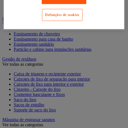
Luva doméstica
Vassoura, pá e cabo
Definições de cookies
Equipamento para casa de banho e duche
Ver todas as categorias
Equipamento de chuveiro
Equipamento para casa de banho
Equipamento sanitário
Partição e cabine para instalações sanitárias
Gestão de resíduos
Ver todas as categorias
Caixa de triagem e recipiente exterior
Caixotes de lixo de separação para interior
Caixotes de lixo para interior e exterior
Cinzeiro - Caixote do lixo
Contentor basculante e fixos
Saco do lixo
Sacos de entulho
Suporte de saco do lixo
Máquina de engraxar sapatos
Ver todas as categorias