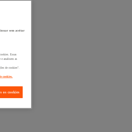
inuar sem aceitar
cookies. Essas
 e analisem as
ções de cookies".
de cookies.
s os cookies