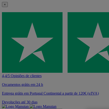
×
4,4/5 Opiniões de clientes
Orçamentos grátis em 24 h
Entrega grátis em Portugal Continental a partir de 120€ (s/IVA)
Devoluções até 30 dias