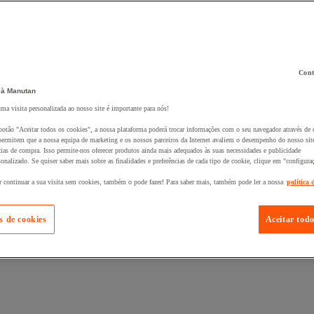
Cont
 ao seu cesto :
 à Manutan
uma visita personalizada ao nosso site é importante para nós!
botão "Aceitar todos os cookies", a nossa plataforma poderá trocar informações com o seu navegador através de 
ermitem que a nossa equipa de marketing e os nossos parceiros da Internet avaliem o desempenho do nosso site
cias de compra. Isso permite-nos oferecer produtos ainda mais adequados às suas necessidades e publicidade
onalizado. Se quiser saber mais sobre as finalidades e preferências de cada tipo de cookie, clique em "configura
r continuar a sua visita sem cookies, também o pode fazer! Para saber mais, também pode ler a nossa
política 
s de cookies
Aceitar todo