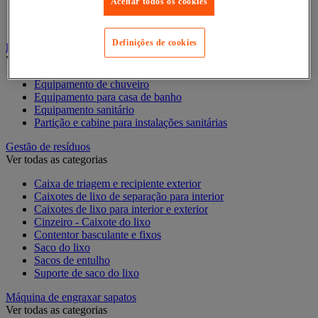
Aceitar todos os cookies
Luva doméstica
Vassoura, pá e cabo
Definições de cookies
Equipamento para casa de banho e duche
Ver todas as categorias
Equipamento de chuveiro
Equipamento para casa de banho
Equipamento sanitário
Partição e cabine para instalações sanitárias
Gestão de resíduos
Ver todas as categorias
Caixa de triagem e recipiente exterior
Caixotes de lixo de separação para interior
Caixotes de lixo para interior e exterior
Cinzeiro - Caixote do lixo
Contentor basculante e fixos
Saco do lixo
Sacos de entulho
Suporte de saco do lixo
Máquina de engraxar sapatos
Ver todas as categorias