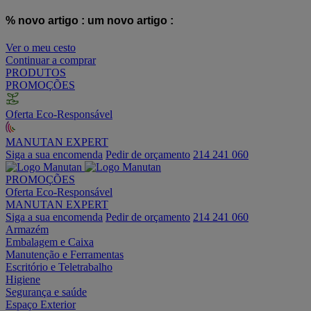
% novo artigo :
um novo artigo :
Ver o meu cesto
Continuar a comprar
PRODUTOS
PROMOÇÕES
Oferta Eco-Responsável
MANUTAN EXPERT
Siga a sua encomenda
Pedir de orçamento
214 241 060
PROMOÇÕES
Oferta Eco-Responsável
MANUTAN EXPERT
Siga a sua encomenda
Pedir de orçamento
214 241 060
Armazém
Embalagem e Caixa
Manutenção e Ferramentas
Escritório e Teletrabalho
Higiene
Segurança e saúde
Espaço Exterior