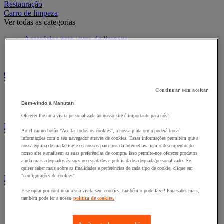
Restauração
Carro de limpeza
Ver todas as categorias
Acessórios para carro de limpeza
Carros de lavagem
Carros de limpeza
Carro para roupa e armário para roupa
Ver todas as categorias
Continuar sem aceitar
Carro de roupa
Bem-vindo à Manutan
Sacos de roupa e acessórios
Oferecer-lhe uma visita personalizada ao nosso site é importante para nós!
Dispositivo e Produto Inseticida
Ao clicar no botão "Aceitar todos os cookies", a nossa plataforma poderá trocar
Ver todas as categorias
informações com o seu navegador através de cookies. Essas informações permitem que a
nossa equipa de marketing e os nossos parceiros da Internet avaliem o desempenho do
Inseticida para insetos voadores
nosso site e analisem as suas preferências de compra. Isso permite-nos oferecer produtos
Lâmpada Anti Mosquito Uv
ainda mais adequados às suas necessidades e publicidade adequada/personalizado. Se
quiser saber mais sobre as finalidades e preferências de cada tipo de cookie, clique em
"configurações de cookies".
Equipamento de limpeza e manutenção
Ver todas as categorias
E se optar por continuar a sua visita sem cookies, também o pode fazer! Para saber mais,
também pode ler a nossa
política de cookies.
Balde e espremedor
Cabo e raspador para vidros
Esponja, pano e pincel