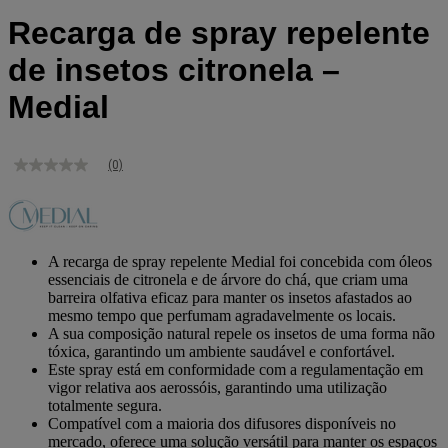
Recarga de spray repelente
de insetos citronela –
Medial
(0)
Sem
valor
de
classificação
Link
para
A recarga de spray repelente Medial foi concebida com óleos
a
essenciais de citronela e de árvore do chá, que criam uma
mesma
barreira olfativa eficaz para manter os insetos afastados ao
página.
mesmo tempo que perfumam agradavelmente os locais.
A sua composição natural repele os insetos de uma forma não
tóxica, garantindo um ambiente saudável e confortável.
Este spray está em conformidade com a regulamentação em
vigor relativa aos aerossóis, garantindo uma utilização
totalmente segura.
Compatível com a maioria dos difusores disponíveis no
mercado, oferece uma solução versátil para manter os espaços