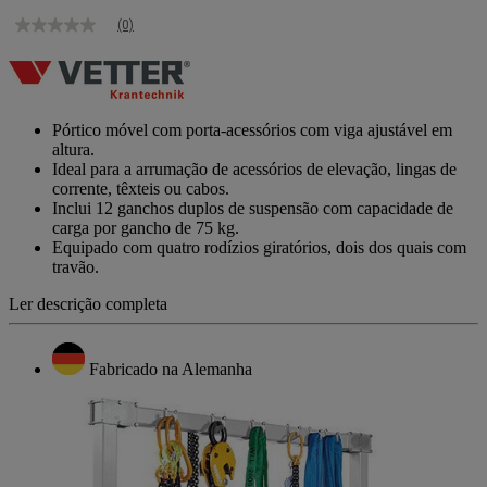
(0)
Sem
valor
de
classificação
Link
para
Pórtico móvel com porta-acessórios com viga ajustável em
a
altura.
mesma
Ideal para a arrumação de acessórios de elevação, lingas de
página.
corrente, têxteis ou cabos.
Inclui 12 ganchos duplos de suspensão com capacidade de
carga por gancho de 75 kg.
Equipado com quatro rodízios giratórios, dois dos quais com
travão.
Ler descrição completa
Fabricado na Alemanha