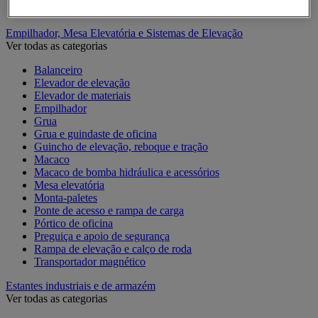
Contentor móvel standard
Empilhador, Mesa Elevatória e Sistemas de Elevação
Ver todas as categorias
Balanceiro
Elevador de elevação
Elevador de materiais
Empilhador
Grua
Grua e guindaste de oficina
Guincho de elevação, reboque e tração
Macaco
Macaco de bomba hidráulica e acessórios
Mesa elevatória
Monta-paletes
Ponte de acesso e rampa de carga
Pórtico de oficina
Preguiça e apoio de segurança
Rampa de elevação e calço de roda
Transportador magnético
Estantes industriais e de armazém
Ver todas as categorias