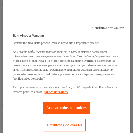
Carro e reboque de movimentação industriais
Ver todas as categorias
Acessórios para carro
Base rolante e chassis móvel
Continuar sem aceitar
Carro contentor
Carro de inox e alumínio
Bem-vindo à Manutan
Carro de nível constante
Oferecer-lhe uma visita personalizada ao nosso site é importante para nós!
Carro de plataformas
Carro dobrável
Ao clicar no botão "Aceitar todos os cookies", a nossa plataforma poderá trocar
informações com o seu navegador através de cookies. Essas informações permitem que a
Carro eléctrico
nossa equipa de marketing e os nossos parceiros da Internet avaliem o desempenho do
Carro em fio de aço
nosso site e analisem as suas preferências de compra. Isso permite-nos oferecer produtos
Carro para caixas
ainda mais adequados às suas necessidades e publicidade adequada/personalizado. Se
Carro para carga comprida e volumosa
quiser saber mais sobre as finalidades e preferências de cada tipo de cookie, clique em
Carros com espaldar fixo e taipal
"configurações de cookies".
Carros de preparação de encomendas
E se optar por continuar a sua visita sem cookies, também o pode fazer! Para saber mais,
Reboque industrial
também pode ler a nossa
política de cookies.
Serviço e Manipulação
Contentor móvel gradeado
Aceitar todos os cookies
Ver todas as categorias
Acessórios para contentor móvel
Definições de cookies
Contentor móvel de segurança
Contentor móvel encaixável