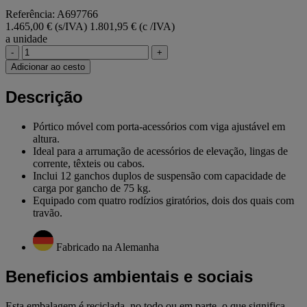
Referência: A697766
1.465,00 € (s/IVA)
1.801,95 € (c /IVA)
a unidade
-
+
Adicionar ao cesto
Descrição
Pórtico móvel com porta-acessórios com viga ajustável em
altura.
Ideal para a arrumação de acessórios de elevação, lingas de
corrente, têxteis ou cabos.
Inclui 12 ganchos duplos de suspensão com capacidade de
carga por gancho de 75 kg.
Equipado com quatro rodízios giratórios, dois dos quais com
travão.
Fabricado na Alemanha
Beneficios ambientais e sociais
Esta embalagem é reciclada, no todo ou em parte, o que significa