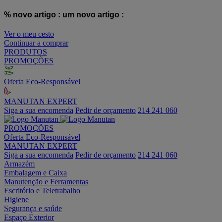
% novo artigo :
um novo artigo :
Ver o meu cesto
Continuar a comprar
PRODUTOS
PROMOÇÕES
Oferta Eco-Responsável
MANUTAN EXPERT
Siga a sua encomenda
Pedir de orçamento
214 241 060
PROMOÇÕES
Oferta Eco-Responsável
MANUTAN EXPERT
Siga a sua encomenda
Pedir de orçamento
214 241 060
Armazém
Embalagem e Caixa
Manutenção e Ferramentas
Escritório e Teletrabalho
Higiene
Segurança e saúde
Espaço Exterior