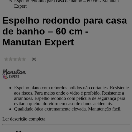
Espelho redondo para casa de banho – 60 cm - Manutan
Expert
Espelho redondo para casa
de banho – 60 cm -
Manutan Expert
(0)
Sem
valor
de
classificação
Link
para
Espelho plano com rebordos polidos não cortantes. Resistente
a
aos riscos. Para meios onde o vidro é proibido. Resistente a
mesma
arranhões. Espelho redondo com película de segurança para
página.
evitar a quebra do vidro em caso de danos acidentais.
Qualidade ótica extremamente elevada. Manutenção fácil.
Ler descrição completa