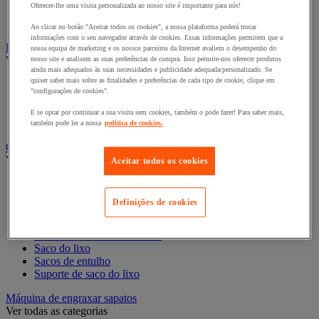
Oferecer-lhe uma visita personalizada ao nosso site é importante para nós!
Luva doméstica
Vassoura, pá e cabo
Ao clicar no botão "Aceitar todos os cookies", a nossa plataforma poderá trocar
informações com o seu navegador através de cookies. Essas informações permitem que a
Equipamento para casa de banho e duche
nossa equipa de marketing e os nossos parceiros da Internet avaliem o desempenho do
Ver todas as categorias
nosso site e analisem as suas preferências de compra. Isso permite-nos oferecer produtos
ainda mais adequados às suas necessidades e publicidade adequada/personalizado. Se
quiser saber mais sobre as finalidades e preferências de cada tipo de cookie, clique em
Equipamento de chuveiro
"configurações de cookies".
Equipamento para casa de banho
Equipamento sanitário
E se optar por continuar a sua visita sem cookies, também o pode fazer! Para saber mais,
Partição e cabine para instalações sanitárias
também pode ler a nossa
política de cookies.
Gestão de resíduos
Ver todas as categorias
Aceitar todos os cookies
Caixa de triagem e recipiente exterior
Caixotes de lixo de separação para interior
Definições de cookies
Caixotes de lixo para interior e exterior
Cinzeiro - Caixote do lixo
Contentor basculante e fixos
Saco do lixo
Sacos de entulho
Suporte de saco do lixo
Máquina de engraxar sapatos
Ver todas as categorias