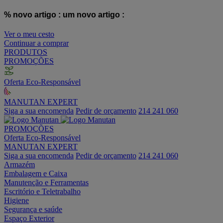
% novo artigo :
um novo artigo :
Ver o meu cesto
Continuar a comprar
PRODUTOS
PROMOÇÕES
Oferta Eco-Responsável
MANUTAN EXPERT
Siga a sua encomenda
Pedir de orçamento
214 241 060
PROMOÇÕES
Oferta Eco-Responsável
MANUTAN EXPERT
Siga a sua encomenda
Pedir de orçamento
214 241 060
Armazém
Embalagem e Caixa
Manutenção e Ferramentas
Escritório e Teletrabalho
Higiene
Segurança e saúde
Espaço Exterior