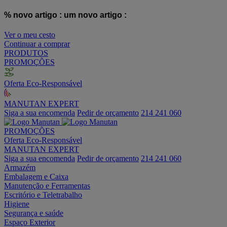
% novo artigo :
um novo artigo :
Ver o meu cesto
Continuar a comprar
PRODUTOS
PROMOÇÕES
Oferta Eco-Responsável
MANUTAN EXPERT
Siga a sua encomenda
Pedir de orçamento
214 241 060
PROMOÇÕES
Oferta Eco-Responsável
MANUTAN EXPERT
Siga a sua encomenda
Pedir de orçamento
214 241 060
Armazém
Embalagem e Caixa
Manutenção e Ferramentas
Escritório e Teletrabalho
Higiene
Segurança e saúde
Espaço Exterior