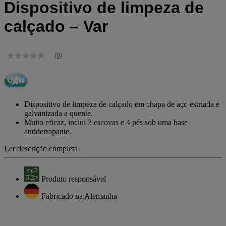
Dispositivo de limpeza de
calçado – Var
(0)
Sem
valor
de
classificação
Link
para
Dispositivo de limpeza de calçado em chapa de aço estriada e
a
galvanizada a quente.
mesma
Muito eficaz, inclui 3 escovas e 4 pés sob uma base
página.
antiderrapante.
Ler descrição completa
Produto responsável
Fabricado na Alemanha