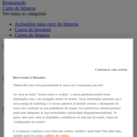
Restauração
Carro de limpeza
Ver todas as categorias
Acessórios para carro de limpeza
Carros de lavagem
Carros de limpeza
Carro para roupa e armário para roupa
Ver todas as categorias
Carro de roupa
Sacos de roupa e acessórios
Continuar sem aceitar
Dispositivo e Produto Inseticida
Bem-vindo à Manutan
Ver todas as categorias
Oferecer-lhe uma visita personalizada ao nosso site é importante para nós!
Inseticida para insetos voadores
Ao clicar no botão "Aceitar todos os cookies", a nossa plataforma poderá trocar
Lâmpada Anti Mosquito Uv
informações com o seu navegador através de cookies. Essas informações permitem que a
nossa equipa de marketing e os nossos parceiros da Internet avaliem o desempenho do
Equipamento de limpeza e manutenção
nosso site e analisem as suas preferências de compra. Isso permite-nos oferecer produtos
ainda mais adequados às suas necessidades e publicidade adequada/personalizado. Se
Ver todas as categorias
quiser saber mais sobre as finalidades e preferências de cada tipo de cookie, clique em
"configurações de cookies".
Balde e espremedor
Cabo e raspador para vidros
E se optar por continuar a sua visita sem cookies, também o pode fazer! Para saber mais,
Esponja, pano e pincel
também pode ler a nossa
política de cookies.