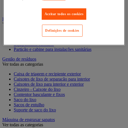
Luva doméstica
Vassoura, pá e cabo
Aceitar todos os cookies
Equipamento para casa de banho e duche
Ver todas as categorias
Definições de cookies
Equipamento de chuveiro
Equipamento para casa de banho
Equipamento sanitário
Partição e cabine para instalações sanitárias
Gestão de resíduos
Ver todas as categorias
Caixa de triagem e recipiente exterior
Caixotes de lixo de separação para interior
Caixotes de lixo para interior e exterior
Cinzeiro - Caixote do lixo
Contentor basculante e fixos
Saco do lixo
Sacos de entulho
Suporte de saco do lixo
Máquina de engraxar sapatos
Ver todas as categorias