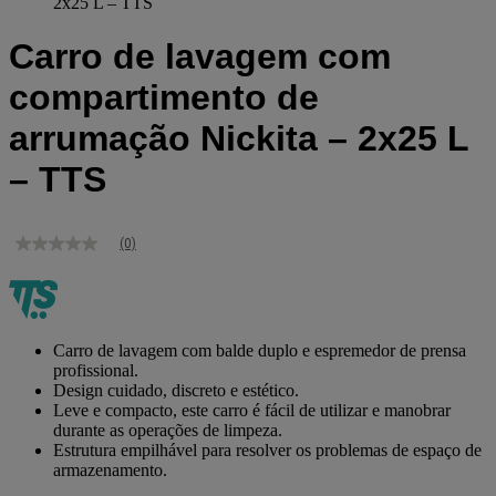
2x25 L – TTS
Carro de lavagem com
compartimento de
arrumação Nickita – 2x25 L
– TTS
(0)
Sem
valor
de
classificação
Link
para
Carro de lavagem com balde duplo e espremedor de prensa
a
profissional.
mesma
Design cuidado, discreto e estético.
página.
Leve e compacto, este carro é fácil de utilizar e manobrar
durante as operações de limpeza.
Estrutura empilhável para resolver os problemas de espaço de
armazenamento.