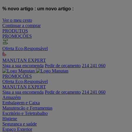
% novo artigo :
um novo artigo :
Ver o meu cesto
Continuar a comprar
PRODUTOS
PROMOÇÕES
Oferta Eco-Responsável
MANUTAN EXPERT
Siga a sua encomenda
Pedir de orçamento
214 241 060
PROMOÇÕES
Oferta Eco-Responsável
MANUTAN EXPERT
Siga a sua encomenda
Pedir de orçamento
214 241 060
Armazém
Embalagem e Caixa
Manutenção e Ferramentas
Escritório e Teletrabalho
Higiene
Segurança e saúde
Espaço Exterior