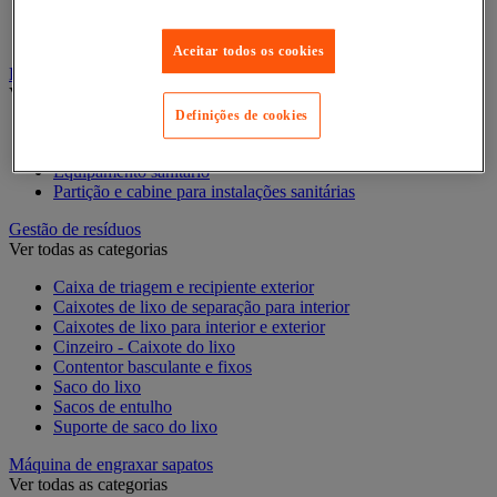
Luva doméstica
Vassoura, pá e cabo
Aceitar todos os cookies
Equipamento para casa de banho e duche
Ver todas as categorias
Definições de cookies
Equipamento de chuveiro
Equipamento para casa de banho
Equipamento sanitário
Partição e cabine para instalações sanitárias
Gestão de resíduos
Ver todas as categorias
Caixa de triagem e recipiente exterior
Caixotes de lixo de separação para interior
Caixotes de lixo para interior e exterior
Cinzeiro - Caixote do lixo
Contentor basculante e fixos
Saco do lixo
Sacos de entulho
Suporte de saco do lixo
Máquina de engraxar sapatos
Ver todas as categorias