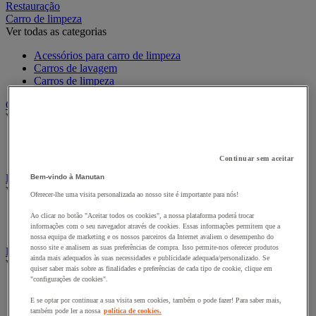
Restauração
Carro de limpeza
Ver todas as categorias
Acessórios para carro de limpeza
Carros de lavagem
Carros de limpeza
Carro para roupa e armário para roupa
Ver todas as categorias
Carro de roupa
Sacos de roupa e acessórios
Continuar sem aceitar
Dispositivo e Produto Inseticida
Bem-vindo à Manutan
Ver todas as categorias
Oferecer-lhe uma visita personalizada ao nosso site é importante para nós!
Inseticida para insetos voadores
Ao clicar no botão "Aceitar todos os cookies", a nossa plataforma poderá trocar
Lâmpada Anti Mosquito Uv
informações com o seu navegador através de cookies. Essas informações permitem que a
nossa equipa de marketing e os nossos parceiros da Internet avaliem o desempenho do
nosso site e analisem as suas preferências de compra. Isso permite-nos oferecer produtos
Equipamento de limpeza e manutenção
ainda mais adequados às suas necessidades e publicidade adequada/personalizado. Se
Ver todas as categorias
quiser saber mais sobre as finalidades e preferências de cada tipo de cookie, clique em
"configurações de cookies".
Balde e espremedor
Cabo e raspador para vidros
E se optar por continuar a sua visita sem cookies, também o pode fazer! Para saber mais,
também pode ler a nossa
política de cookies.
Esponja, pano e pincel