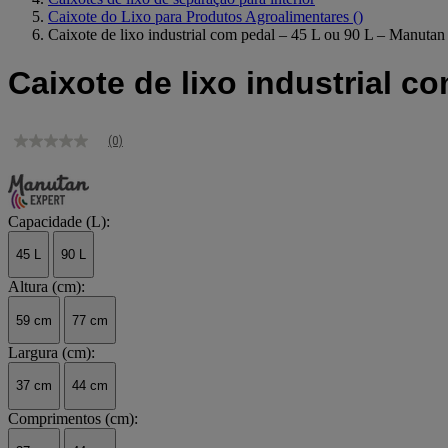
Caixote do Lixo para Produtos Agroalimentares
()
Caixote de lixo industrial com pedal – 45 L ou 90 L – Manutan
Caixote de lixo industrial c
(0)
Sem
valor
de
classificação
Link
Capacidade (L):
para
a
45 L
90 L
mesma
página.
Altura (cm):
59 cm
77 cm
Largura (cm):
37 cm
44 cm
Comprimentos (cm):