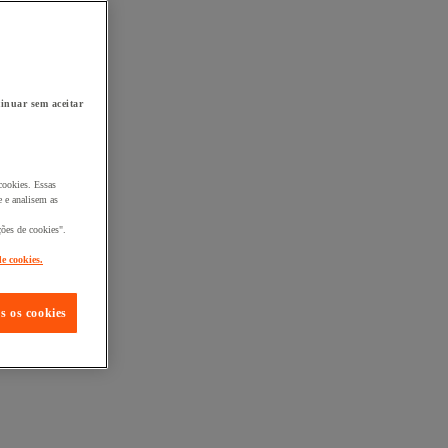
inuar sem aceitar
cookies. Essas
 e analisem as
ções de cookies".
de cookies.
s os cookies