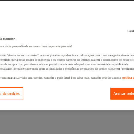
Cont
 à Manutan
 ao seu cesto :
uma visita personalizada ao nosso site é importante para nós!
botão "Aceitar todos os cookies", a nossa plataforma poderá trocar informações com o seu navegador através de 
ermitem que a nossa equipa de marketing e os nossos parceiros da Internet avaliem o desempenho do nosso site
cias de compra. Isso permite-nos oferecer produtos ainda mais adequados às suas necessidades e publicidade
onalizado. Se quiser saber mais sobre as finalidades e preferências de cada tipo de cookie, clique em "configura
r continuar a sua visita sem cookies, também o pode fazer! Para saber mais, também pode ler a nossa
política 
s de cookies
Aceitar todo