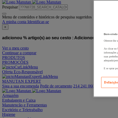
Pesquisar
Menu de conteúdos e históricos de pesquisa sugeridos
A minha conta
Identificar-se
×
Bem-vindo
adicionou % artigo(s) ao seu cesto :
Adicionou este artigo
Oferecer-lhe 
Ver o meu cesto
Ao clicar no 
Continuar a comprar
informações p
suas preferên
PRODUTOS
adequada/pers
PROMOÇÕES
E se optar po
Oferta Eco-Responsável
MANUTAN EXPERT
Definiçõe
Siga a sua encomenda
Pedir de orçamento
214 241 060
Armazém
Embalagem e Caixa
Manutenção e Ferramentas
Escritório e Teletrabalho
Higiene