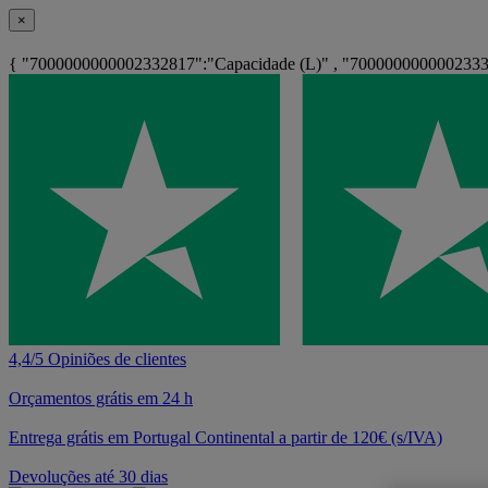
×
{ "7000000000002332817":"Capacidade (L)" , "7000000000002333
4,4/5 Opiniões de clientes
Orçamentos grátis em 24 h
Entrega grátis em Portugal Continental a partir de 120€ (s/IVA)
Devoluções até 30 dias