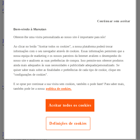
Restauração
Abrigo urbano
Ver todas as categorias
Continuar sem aceitar
Abrigo para fumadores
Abrigo para veículos de duas rodas e multiusos
Bem-vindo à Manutan
Oferecer-lhe uma visita personalizada ao nosso site é importante para nós!
Bandeira, mastro e manga de vento
Ver todas as categorias
Ao clicar no botão "Aceitar todos os cookies", a nossa plataforma poderá trocar
informações com o seu navegador através de cookies. Essas informações permitem que a
nossa equipa de marketing e os nossos parceiros da Internet avaliem o desempenho do
Bandeira de publicidade
nosso site e analisem as suas preferências de compra. Isso permite-nos oferecer produtos
Bandeira oficial
ainda mais adequados às suas necessidades e publicidade adequada/personalizado. Se
Manga de vento
quiser saber mais sobre as finalidades e preferências de cada tipo de cookie, clique em
Mastro
"configurações de cookies".
Jardim
E se optar por continuar a sua visita sem cookies, também o pode fazer! Para saber mais,
também pode ler a nossa
política de cookies.
Ver todas as categorias
Bombear e coletor de água da chuva
Aceitar todos os cookies
Ferramentas de jardim motorizadas
Ferramentas manuais para jardim
Jardineira e horta
Rega
Definições de cookies
Mobiliário de exterior
Ver todas as categorias