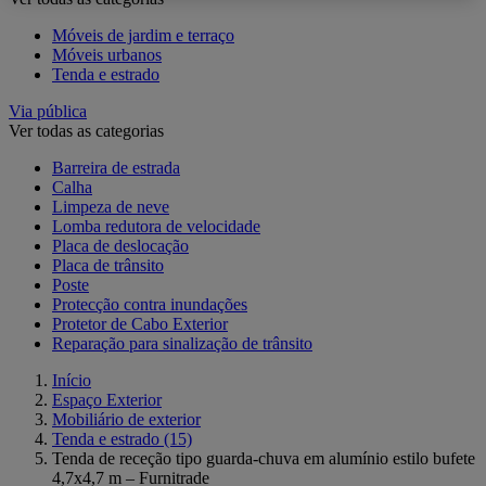
Móveis de jardim e terraço
Móveis urbanos
Tenda e estrado
Via pública
Ver todas as categorias
Barreira de estrada
Calha
Limpeza de neve
Lomba redutora de velocidade
Placa de deslocação
Placa de trânsito
Poste
Protecção contra inundações
Protetor de Cabo Exterior
Reparação para sinalização de trânsito
Início
Espaço Exterior
Mobiliário de exterior
Tenda e estrado
(15)
Tenda de receção tipo guarda-chuva em alumínio estilo bufete
4,7x4,7 m – Furnitrade