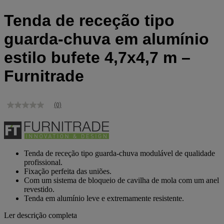
Tenda de receção tipo
guarda-chuva em alumínio
estilo bufete 4,7x4,7 m –
Furnitrade
(0)
Sem
valor
de
classificação
Link
para
Tenda de receção tipo guarda-chuva modulável de qualidade
a
profissional.
mesma
Fixação perfeita das uniões.
página.
Com um sistema de bloqueio de cavilha de mola com um anel
revestido.
Tenda em alumínio leve e extremamente resistente.
Ler descrição completa