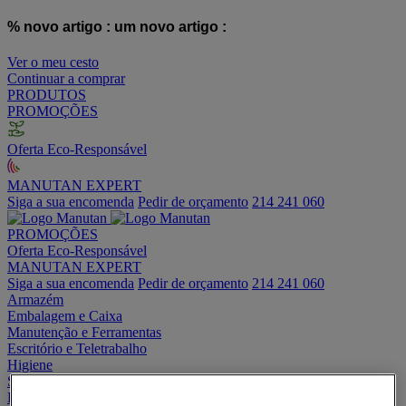
% novo artigo :
um novo artigo :
Ver o meu cesto
Continuar a comprar
PRODUTOS
PROMOÇÕES
Oferta Eco-Responsável
MANUTAN EXPERT
Siga a sua encomenda
Pedir de orçamento
214 241 060
PROMOÇÕES
Oferta Eco-Responsável
MANUTAN EXPERT
Siga a sua encomenda
Pedir de orçamento
214 241 060
Armazém
Embalagem e Caixa
Manutenção e Ferramentas
Escritório e Teletrabalho
Higiene
Segurança e saúde
Espaço Exterior