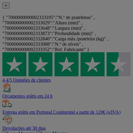
×
{ "7000000000002333195":"N.º de prateleiras" ,
"7000000000002333029":"Altura (mm)" ,
"7000000000002333648":"Largura (mm)" ,
"7000000000002333873":"Profundidade (mm)" ,
"7000000000002332840":"Carga máx./prateleira (kg)" ,
"7000000000002333088":"N.º de níveis" ,
"7000000000002333352":"Ref. Fabricante" }
4,4/5 Opiniões de clientes
Orçamentos grátis em 24 h
Entrega grátis em Portugal Continental a partir de 120€ (s/IVA)
Devoluções até 30 dias