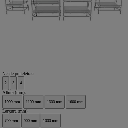
N.º de prateleiras:
2
3
4
Altura (mm):
1000 mm
1100 mm
1300 mm
1600 mm
Largura (mm):
700 mm
900 mm
1000 mm