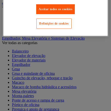
Contentor móvel gradeado
Ver todas as categorias
Aceitar todos os cookies
Acessórios para contentor móvel
Contentor móvel de segurança
Definições de cookies
Contentor móvel encaixável
Contentor móvel standard
Empilhador, Mesa Elevatória e Sistemas de Elevação
Ver todas as categorias
Balanceiro
Elevador de elevação
Elevador de materiais
Empilhador
Grua
Grua e guindaste de oficina
Guincho de elevação, reboque e tração
Macaco
Macaco de bomba hidráulica e acessórios
Mesa elevatória
Monta-paletes
Ponte de acesso e rampa de carga
Pórtico de oficina
Preguiça e apoio de segurança