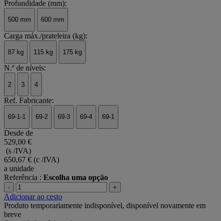
Profundidade (mm):
500 mm
600 mm
Carga máx./prateleira (kg):
87 kg
115 kg
175 kg
N.º de níveis:
2
3
4
Ref. Fabricante:
69-1-1
69-2
69-3
69-4
69-1
Desde de
529,00 €
(s /IVA)
650,67 €
(c /IVA)
a unidade
Referência :
Escolha uma opção
-
+
Adicionar ao cesto
Produto temporariamente indisponível, disponível novamente em
breve