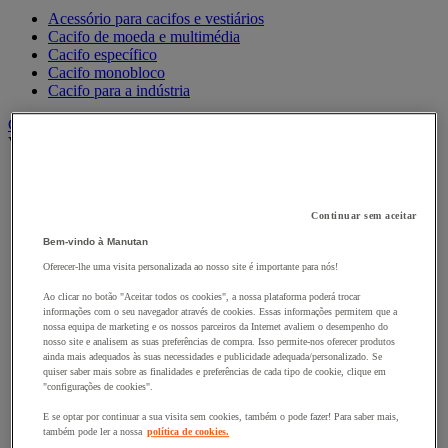
Acessório para cacifos e vestiários
Cacifo de moeda e multimédia
Cacifo específico
Cacifo monobloco
Cacifo para a indústria
Carro e reboque de movimentação industriais
Ver todas as categorias
Acessórios para carro
Base rolante e chassis móvel
Carro contentor
Continuar sem aceitar
Carro de inox e alumínio
Bem-vindo à Manutan
Carro de nível constante
Carro de plataformas
Oferecer-lhe uma visita personalizada ao nosso site é importante para nós!
Carro dobrável
Ao clicar no botão "Aceitar todos os cookies", a nossa plataforma poderá trocar
Carro eléctrico
informações com o seu navegador através de cookies. Essas informações permitem que a
Carro em fio de aço
nossa equipa de marketing e os nossos parceiros da Internet avaliem o desempenho do
Carro para caixas
nosso site e analisem as suas preferências de compra. Isso permite-nos oferecer produtos
Carro para carga comprida e volumosa
ainda mais adequados às suas necessidades e publicidade adequada/personalizado. Se
Carros com espaldar fixo e taipal
quiser saber mais sobre as finalidades e preferências de cada tipo de cookie, clique em
"configurações de cookies".
Carros de preparação de encomendas
Reboque industrial
E se optar por continuar a sua visita sem cookies, também o pode fazer! Para saber mais,
Serviço e Manipulação
também pode ler a nossa
política de cookies.