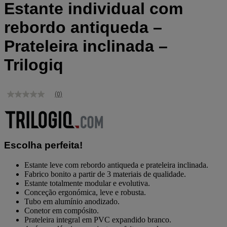
Estante individual com
rebordo antiqueda –
Prateleira inclinada –
Trilogiq
(0)
Sem
valor
de
classificação
Link
para
Escolha perfeita!
a
mesma
página.
Estante leve com rebordo antiqueda e prateleira inclinada.
Fabrico bonito a partir de 3 materiais de qualidade.
Estante totalmente modular e evolutiva.
Conceção ergonómica, leve e robusta.
Tubo em alumínio anodizado.
Conetor em compósito.
Prateleira integral em PVC expandido branco.