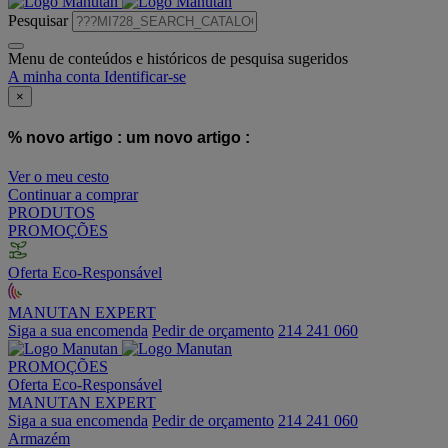
Pesquisar
Menu de conteúdos e históricos de pesquisa sugeridos
A minha conta
Identificar-se
×
% novo artigo :
um novo artigo :
Ver o meu cesto
Continuar a comprar
PRODUTOS
PROMOÇÕES
Oferta Eco-Responsável
MANUTAN EXPERT
Siga a sua encomenda
Pedir de orçamento
214 241 060
PROMOÇÕES
Oferta Eco-Responsável
MANUTAN EXPERT
Siga a sua encomenda
Pedir de orçamento
214 241 060
Armazém