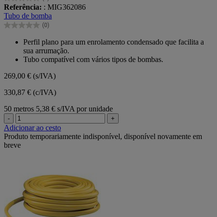
0.0
Referência:
: MIG362086
em
Tubo de bomba
5
(0)
estrelas.
0.0
em
Perfil plano para um enrolamento condensado que facilita a
5
sua arrumação.
estrelas.
Tubo compatível com vários tipos de bombas.
269,00 €
(s/IVA)
330,87 € (c/IVA)
50 metros
5,38 € s/IVA por unidade
-
+
Adicionar ao cesto
Produto temporariamente indisponível, disponível novamente em
breve