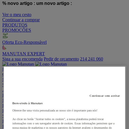
% novo artigo :
um novo artigo :
Ver o meu cesto
Continuar a comprar
PRODUTOS
PROMOÇÕES
Oferta Eco-Responsável
MANUTAN EXPERT
Siga a sua encomenda
Pedir de orçamento
214 241 060
PROMOÇÕES
Oferta Eco-Responsável
MANUTAN EXPERT
Siga a sua encomenda
Pedir de orçamento
214 241 060
Armazém
Embalagem e Caixa
Continuar sem aceitar
Manutenção e Ferramentas
Bem-vindo à Manutan
Escritório e Teletrabalho
Higiene
Oferecer-lhe uma visita personalizada ao nosso site é importante para nós!
Segurança e saúde
Ao clicar no botão "Aceitar todos os cookies", a nossa plataforma poderá trocar
Espaço Exterior
informações com o seu navegador através de cookies. Essas informações permitem que a
Restauração
nossa equipa de marketing e os nossos parceiros da Internet avaliem o desempenho do