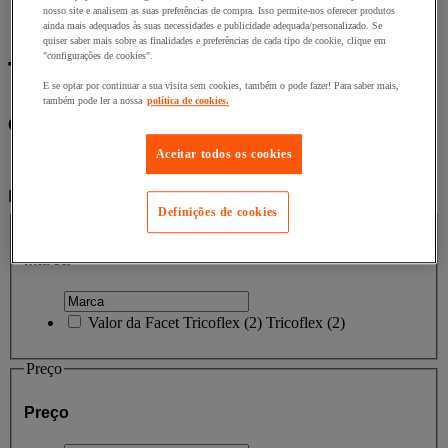
nosso site e analisem as suas preferências de compra. Isso permite-nos oferecer produtos
Início
ainda mais adequados às suas necessidades e publicidade adequada/personalizado. Se
quiser saber mais sobre as finalidades e preferências de cada tipo de cookie, clique em
"configurações de cookies".
Tricoflex
E se optar por continuar a sua visita sem cookies, também o pode fazer! Para saber mais,
também pode ler a nossa
política de cookies.
Categorias
Aceitar todos os cookies
Manutenção e Ferramentas
(2)
Filtrar por
Definições de cookies
Marca
Marca
Valor da Facet
Tricoflex
(
2
)
Tricoflex
(2)
Preço
Preço