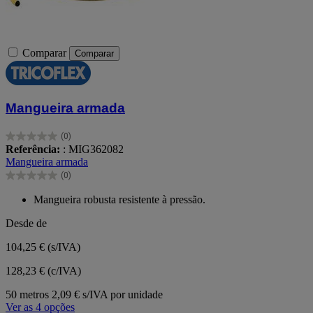
Comparar
Comparar
Mangueira armada
(0)
0.0
Referência:
: MIG362082
em
Mangueira armada
5
(0)
estrelas.
0.0
em
Mangueira robusta resistente à pressão.
5
estrelas.
Desde de
104,25 €
(s/IVA)
128,23 € (c/IVA)
50 metros
2,09 € s/IVA por unidade
Ver as 4 opções