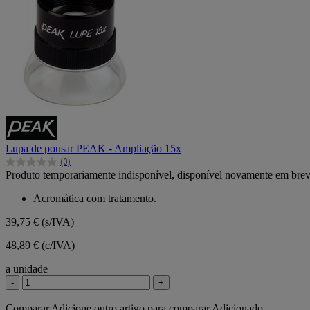
Lupa de pousar PEAK - Ampliação 15x
(0)
0.0
Produto temporariamente indisponível, disponível novamente em bre
em
5
Acromática com tratamento.
estrelas.
39,75 €
(s/IVA)
48,89 € (c/IVA)
a unidade
-
+
Comparar
Adicione outro artigo para comparar
Adicionado