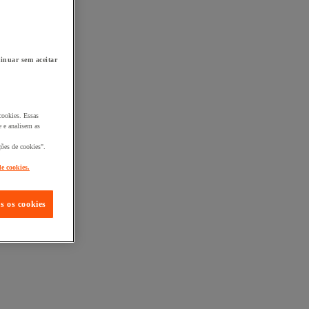
inuar sem aceitar
cookies. Essas
 e analisem as
ções de cookies".
de cookies.
s os cookies