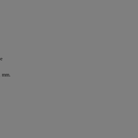
ve
,1 mm.