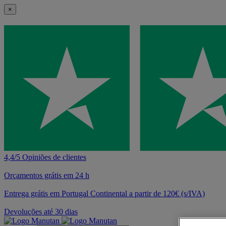
×
4,4/5 Opiniões de clientes
Orçamentos grátis em 24 h
Entrega grátis em Portugal Continental a partir de 120€ (s/IVA)
Devoluções até 30 dias