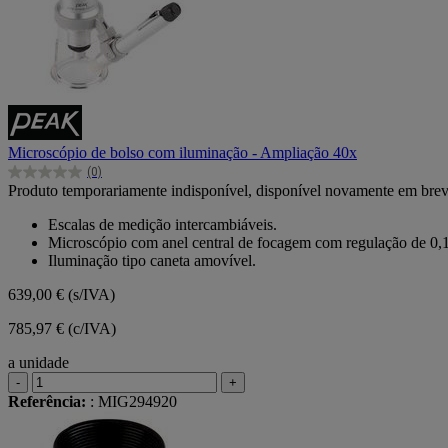
Microscópio de bolso com iluminação - Ampliação 40x
(0)
0.0
Produto temporariamente indisponível, disponível novamente em bre
em
5
Escalas de medição intercambiáveis.
estrelas.
Microscópio com anel central de focagem com regulação de 0
Iluminação tipo caneta amovível.
639,00 €
(s/IVA)
785,97 € (c/IVA)
a unidade
-
+
Referência:
: MIG294920