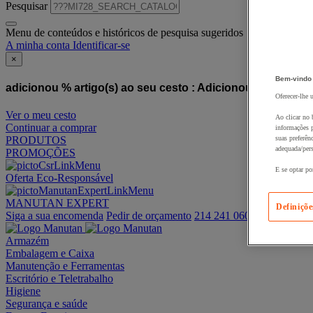
Pesquisar
Menu de conteúdos e históricos de pesquisa sugeridos
A minha conta
Identificar-se
×
Bem-vindo
adicionou % artigo(s) ao seu cesto :
Adicionou este artigo
Oferecer-lhe 
Ver o meu cesto
Ao clicar no 
Continuar a comprar
informações p
PRODUTOS
suas preferên
adequada/pers
PROMOÇÕES
E se optar po
Oferta Eco-Responsável
MANUTAN EXPERT
Definiçõe
Siga a sua encomenda
Pedir de orçamento
214 241 060
Armazém
Embalagem e Caixa
Manutenção e Ferramentas
Escritório e Teletrabalho
Higiene
Segurança e saúde