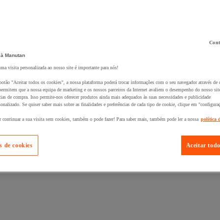
Cont
 à Manutan
 ao seu cesto :
uma visita personalizada ao nosso site é importante para nós!
botão "Aceitar todos os cookies", a nossa plataforma poderá trocar informações com o seu navegador através de 
ermitem que a nossa equipa de marketing e os nossos parceiros da Internet avaliem o desempenho do nosso site
cias de compra. Isso permite-nos oferecer produtos ainda mais adequados às suas necessidades e publicidade
onalizado. Se quiser saber mais sobre as finalidades e preferências de cada tipo de cookie, clique em "configura
r continuar a sua visita sem cookies, também o pode fazer! Para saber mais, também pode ler a nossa
política 
s de cookies
Aceitar todo