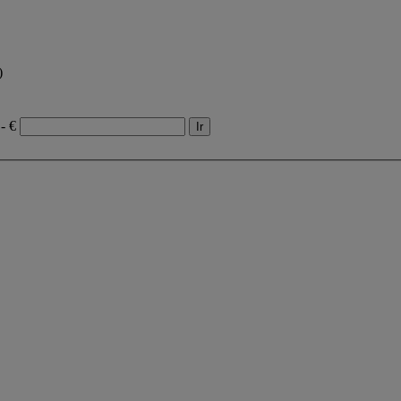
)
- €