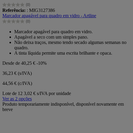
(0)
0.0
Referência:
: MIG3127386
em
Marcador apagável para quadro em vidro - Artline
5
(0)
estrelas.
0.0
em
Marcador apagável para quadro em vidro.
5
Apagável a seco com um simples pano.
estrelas.
Não deixa traços, mesmo tendo secado algumas semanas no
quadro.
A tinta líquida permite uma escrita brilhante e opaca.
Desde de
40,25 €
-10%
36,23 €
(s/IVA)
44,56 € (c/IVA)
Lote de 12
3,02 € s/IVA por unidade
Ver as 2 opções
Produto temporariamente indisponível, disponível novamente em
breve