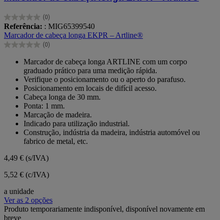
(0)
0.0
Referência:
: MIG65399540
em
Marcador de cabeça longa EKPR – Artline®
5
(0)
estrelas.
0.0
em
Marcador de cabeça longa ARTLINE com um corpo
5
graduado prático para uma medição rápida.
estrelas.
Verifique o posicionamento ou o aperto do parafuso.
Posicionamento em locais de difícil acesso.
Cabeça longa de 30 mm.
Ponta: 1 mm.
Marcação de madeira.
Indicado para utilização industrial.
Construção, indústria da madeira, indústria automóvel ou
fabrico de metal, etc.
4,49 €
(s/IVA)
5,52 € (c/IVA)
a unidade
Ver as 2 opções
Produto temporariamente indisponível, disponível novamente em
breve