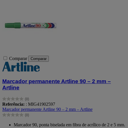
Comparar
Comparar
Marcador permanente Artline 90 – 2 mm –
Artline
(0)
0.0
Referência:
: MIG41902597
em
Marcador permanente Artline 90 – 2 mm – Artline
5
(0)
estrelas.
0.0
em
Marcador 90, ponta biselada em fibra de acrílico de 2 e 5 mm.
5