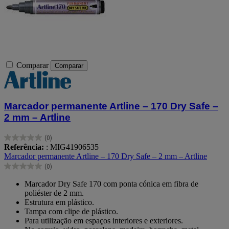
Comparar
Comparar
Marcador permanente Artline – 170 Dry Safe –
2 mm – Artline
(0)
0.0
Referência:
: MIG41906535
em
Marcador permanente Artline – 170 Dry Safe – 2 mm – Artline
5
(0)
estrelas.
0.0
em
Marcador Dry Safe 170 com ponta cónica em fibra de
5
poliéster de 2 mm.
estrelas.
Estrutura em plástico.
Tampa com clipe de plástico.
Para utilização em espaços interiores e exteriores.