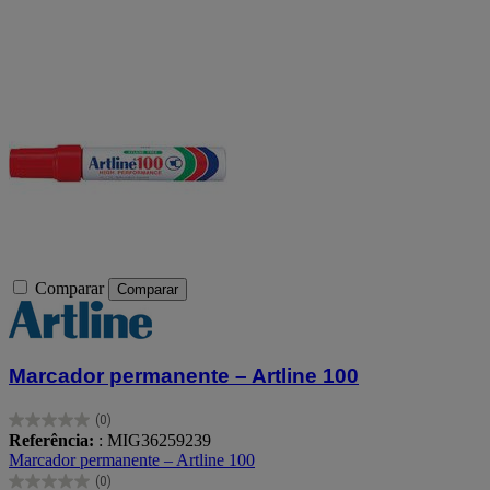
Comparar
Comparar
Marcador permanente – Artline 100
(0)
0.0
Referência:
: MIG36259239
em
Marcador permanente – Artline 100
5
(0)
estrelas.
0.0