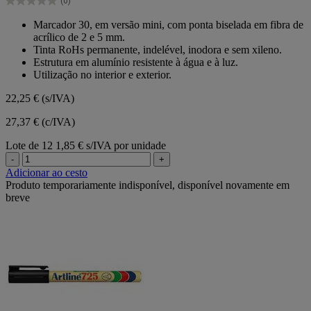
(0)
estrelas.
0.0
em
Marcador 30, em versão mini, com ponta biselada em fibra de
5
acrílico de 2 e 5 mm.
estrelas.
Tinta RoHs permanente, indelével, inodora e sem xileno.
Estrutura em alumínio resistente à água e à luz.
Utilização no interior e exterior.
22,25 €
(s/IVA)
27,37 € (c/IVA)
Lote de 12
1,85 € s/IVA por unidade
-
+
Adicionar ao cesto
Produto temporariamente indisponível, disponível novamente em
breve