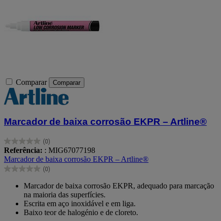
Comparar
Comparar
Marcador de baixa corrosão EKPR – Artline®
(0)
0.0
Referência:
: MIG67077198
em
Marcador de baixa corrosão EKPR – Artline®
5
(0)
estrelas.
0.0
em
Marcador de baixa corrosão EKPR, adequado para marcação
5
na maioria das superfícies.
estrelas.
Escrita em aço inoxidável e em liga.
Baixo teor de halogénio e de cloreto.