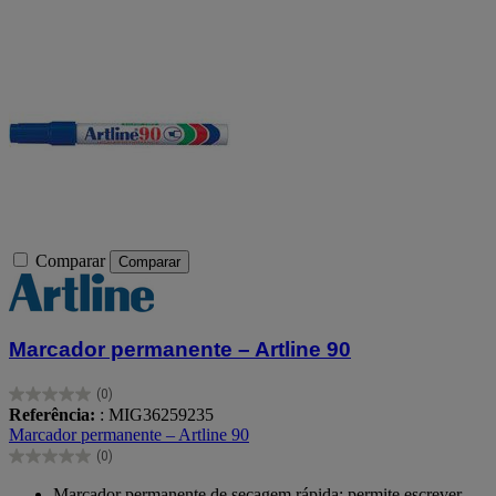
Comparar
Comparar
Marcador permanente – Artline 90
(0)
0.0
Referência:
: MIG36259235
em
Marcador permanente – Artline 90
5
(0)
estrelas.
0.0
em
Marcador permanente de secagem rápida: permite escrever