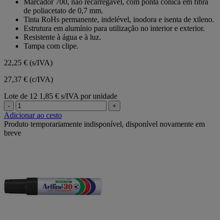
Marcador 700, não recarregável, com ponta cónica em fibra
5
de poliacetato de 0,7 mm.
estrelas.
Tinta RoHs permanente, indelével, inodora e isenta de xileno.
Estrutura em alumínio para utilização no interior e exterior.
Resistente à água e à luz.
Tampa com clipe.
22,25 €
(s/IVA)
27,37 € (c/IVA)
Lote de 12
1,85 € s/IVA por unidade
-
+
Adicionar ao cesto
Produto temporariamente indisponível, disponível novamente em
breve