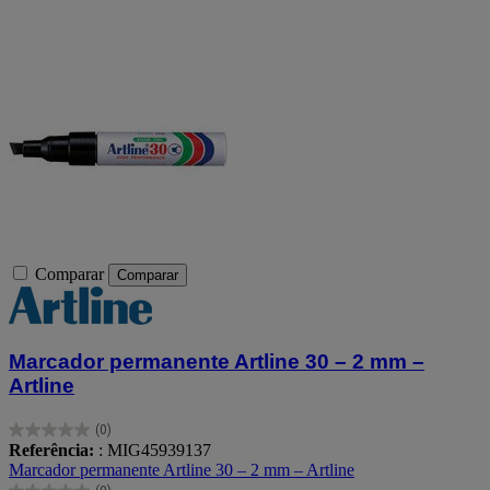
Comparar
Comparar
Marcador permanente Artline 30 – 2 mm –
Artline
(0)
0.0
Referência:
: MIG45939137
em
Marcador permanente Artline 30 – 2 mm – Artline
5