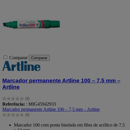
Comparar
Comparar
Marcador permanente Artline 100 – 7,5 mm –
Artline
(0)
0.0
Referência:
: MIG45942933
em
Marcador permanente Artline 100 – 7,5 mm – Artline
5
(0)
estrelas.
0.0
em
Marcador 100 com ponta biselada em fibra de acrílico de 7,5
5