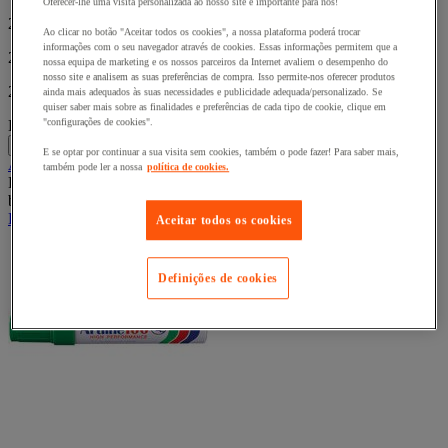
Oferecer-lhe uma visita personalizada ao nosso site é importante para nós!
22,25 €
-10%
Ao clicar no botão "Aceitar todos os cookies", a nossa plataforma poderá trocar
informações com o seu navegador através de cookies. Essas informações permitem que a
20,03 €
(s/IVA)
nossa equipa de marketing e os nossos parceiros da Internet avaliem o desempenho do
nosso site e analisem as suas preferências de compra. Isso permite-nos oferecer produtos
24,64 € (c/IVA)
ainda mais adequados às suas necessidades e publicidade adequada/personalizado. Se
quiser saber mais sobre as finalidades e preferências de cada tipo de cookie, clique em
"configurações de cookies".
Lote de 12
1,67 € s/IVA por unidade
-
+
E se optar por continuar a sua visita sem cookies, também o pode fazer! Para saber mais,
Adicionar ao cesto
também pode ler a nossa
política de cookies.
Produto temporariamente indisponível, disponível novamente em
breve
Em promoção
Aceitar todos os cookies
Definições de cookies