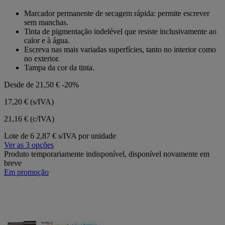
em
Marcador permanente de secagem rápida: permite escrever
5
sem manchas.
estrelas.
Tinta de pigmentação indelével que resiste inclusivamente ao
calor e à água.
Escreva nas mais variadas superfícies, tanto no interior como
no exterior.
Tampa da cor da tinta.
Desde de
21,50 €
-20%
17,20 €
(s/IVA)
21,16 € (c/IVA)
Lote de 6
2,87 € s/IVA por unidade
Ver as 3 opções
Produto temporariamente indisponível, disponível novamente em
breve
Em promoção