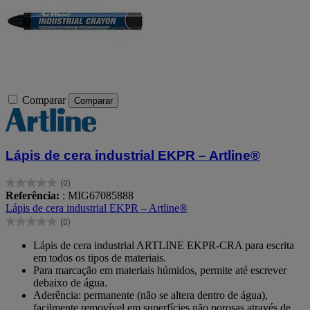
Comparar
Comparar
Lápis de cera industrial EKPR – Artline®
(0)
0.0
Referência:
: MIG67085888
em
Lápis de cera industrial EKPR – Artline®
5
(0)
estrelas.
0.0
em
Lápis de cera industrial ARTLINE EKPR-CRA para escrita
5
em todos os tipos de materiais.
estrelas.
Para marcação em materiais húmidos, permite até escrever
debaixo de água.
Aderência: permanente (não se altera dentro de água),
facilmente removível em superfícies não porosas através de