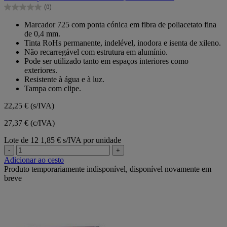
5
(0)
estrelas.
0.0
em
Marcador 725 com ponta cónica em fibra de poliacetato fina
5
de 0,4 mm.
estrelas.
Tinta RoHs permanente, indelével, inodora e isenta de xileno.
Não recarregável com estrutura em alumínio.
Pode ser utilizado tanto em espaços interiores como
exteriores.
Resistente à água e à luz.
Tampa com clipe.
22,25 €
(s/IVA)
27,37 € (c/IVA)
Lote de 12
1,85 € s/IVA por unidade
-
+
Adicionar ao cesto
Produto temporariamente indisponível, disponível novamente em
breve