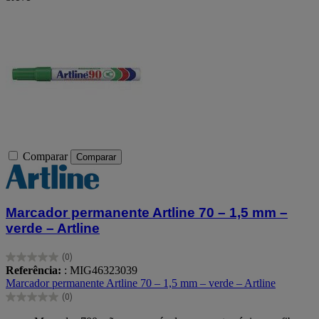
Comparar
Comparar
Marcador permanente Artline 70 – 1,5 mm –
verde – Artline
(0)
0.0
Referência:
: MIG46323039
em
Marcador permanente Artline 70 – 1,5 mm – verde – Artline
5
(0)
estrelas.
0.0
em