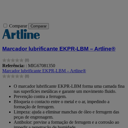
Comparar
Comparar
Marcador lubrificante EKPR-LBM – Artline®
(0)
0.0
Referência:
: MIG67081350
em
Marcador lubrificante EKPR-LBM – Artline®
5
(0)
estrelas.
0.0
em
O marcador lubrificante EKPR-LBM forma uma camada fina
5
nas superfícies metálicas e garante um movimento fluido.
estrelas.
Prevenção contra a ferrugem.
Bloqueia o contacto entre o metal e o ar, impedindo a
formação de ferrugem.
Limpeza: ajuda a eliminar manchas de óleo e ferrugem das
peças de engrenagem.
Antibolor: previne a formação de ferrugem e a corrosão ao
impedir a penetração de humidade.