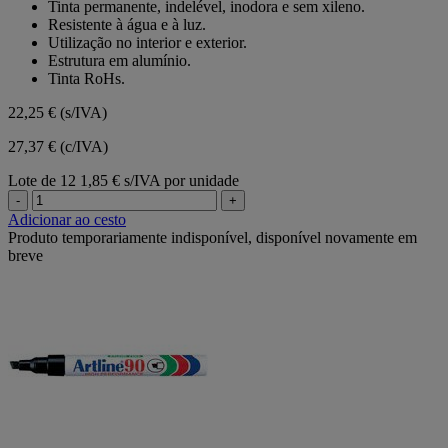
Tinta permanente, indelével, inodora e sem xileno.
estrelas.
Resistente à água e à luz.
Utilização no interior e exterior.
Estrutura em alumínio.
Tinta RoHs.
22,25 €
(s/IVA)
27,37 € (c/IVA)
Lote de 12
1,85 € s/IVA por unidade
-
+
Adicionar ao cesto
Produto temporariamente indisponível, disponível novamente em
breve