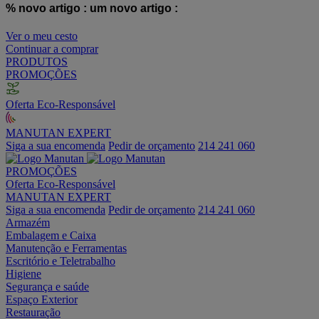
% novo artigo :
um novo artigo :
Ver o meu cesto
Continuar a comprar
PRODUTOS
PROMOÇÕES
Oferta Eco-Responsável
MANUTAN EXPERT
Siga a sua encomenda
Pedir de orçamento
214 241 060
PROMOÇÕES
Oferta Eco-Responsável
MANUTAN EXPERT
Siga a sua encomenda
Pedir de orçamento
214 241 060
Armazém
Embalagem e Caixa
Manutenção e Ferramentas
Escritório e Teletrabalho
Higiene
Segurança e saúde
Espaço Exterior
Restauração