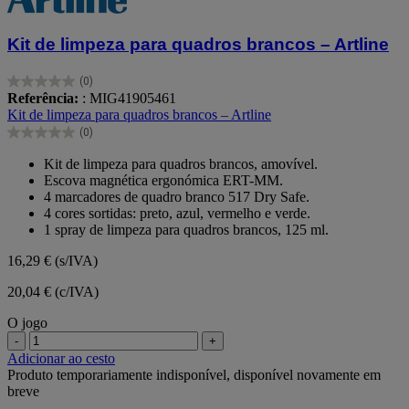
Kit de limpeza para quadros brancos – Artline
(0)
0.0
Referência:
: MIG41905461
em
Kit de limpeza para quadros brancos – Artline
5
(0)
estrelas.
0.0
em
Kit de limpeza para quadros brancos, amovível.
5
Escova magnética ergonómica ERT-MM.
estrelas.
4 marcadores de quadro branco 517 Dry Safe.
4 cores sortidas: preto, azul, vermelho e verde.
1 spray de limpeza para quadros brancos, 125 ml.
16,29 €
(s/IVA)
20,04 € (c/IVA)
O jogo
-
+
Adicionar ao cesto
Produto temporariamente indisponível, disponível novamente em
breve