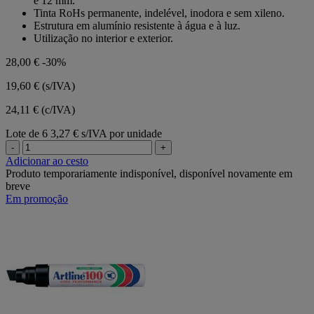
e 12 mm.
estrelas.
Tinta RoHs permanente, indelével, inodora e sem xileno.
Estrutura em alumínio resistente à água e à luz.
Utilização no interior e exterior.
28,00 €
-30%
19,60 €
(s/IVA)
24,11 € (c/IVA)
Lote de 6
3,27 € s/IVA por unidade
-
+
Adicionar ao cesto
Produto temporariamente indisponível, disponível novamente em
breve
Em promoção