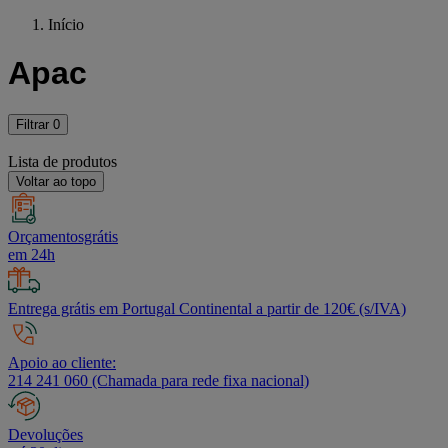
Início
Apac
Filtrar
0
Lista de produtos
Voltar ao topo
Orçamentosgrátis
em 24h
Entrega grátis em Portugal Continental a partir de 120€ (s/IVA)
Apoio ao cliente:
214 241 060 (Chamada para rede fixa nacional)
Devoluções