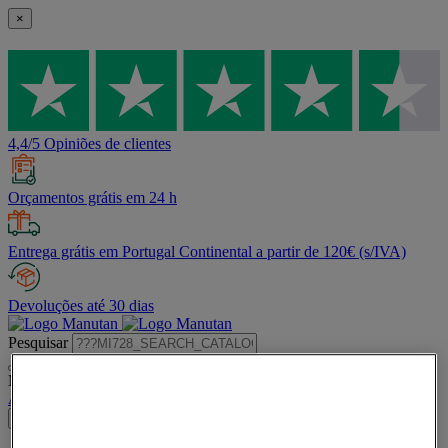
×
4,4/5 Opiniões de clientes
Orçamentos grátis em 24 h
Entrega grátis em Portugal Continental a partir de 120€ (s/IVA)
Devoluções até 30 dias
Pesquisar
Menu de conteúdos e históricos de pesquisa sugeridos
A minha conta
Identificar-se
×