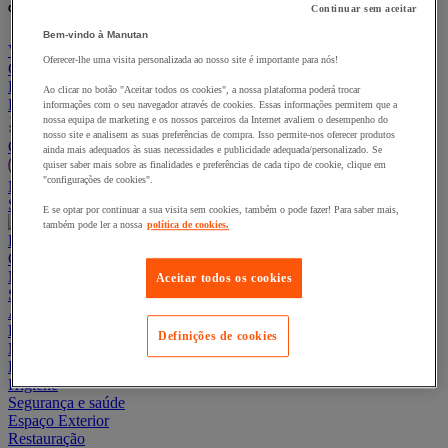
% novo artigo :
um novo artigo :
Continuar sem aceitar
Bem-vindo à Manutan
Ver o meu cesto
Oferecer-lhe uma visita personalizada ao nosso site é importante para nós!
Continuar a comprar
PRODUTOS
Ao clicar no botão "Aceitar todos os cookies", a nossa plataforma poderá trocar
PROMOÇÕES
informações com o seu navegador através de cookies. Essas informações permitem que a
nossa equipa de marketing e os nossos parceiros da Internet avaliem o desempenho do
nosso site e analisem as suas preferências de compra. Isso permite-nos oferecer produtos
Oferta Eco-Responsável
ainda mais adequados às suas necessidades e publicidade adequada/personalizado. Se
quiser saber mais sobre as finalidades e preferências de cada tipo de cookie, clique em
"configurações de cookies".
MANUTAN EXPERT
Siga a sua encomenda
Pedir de orçamento
214 241 060
E se optar por continuar a sua visita sem cookies, também o pode fazer! Para saber mais,
também pode ler a nossa
política de cookies.
PROMOÇÕES
Oferta Eco-Responsável
MANUTAN EXPERT
Aceitar todos os cookies
Siga a sua encomenda
Pedir de orçamento
214 241 060
Armazém
Embalagem e Caixa
Definições de cookies
Manutenção e Ferramentas
Escritório e Teletrabalho
Higiene
Segurança e saúde
Espaço Exterior
Restauração