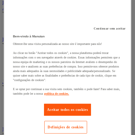
Restauração
Abrigo urbano
Ver todas as categorias
Abrigo para fumadores
Abrigo para veículos de duas rodas e multiusos
Continuar sem aceitar
Bem-vindo à Manutan
Bandeira, mastro e manga de vento
Ver todas as categorias
Oferecer-lhe uma visita personalizada ao nosso site é importante para nós!
Ao clicar no botão "Aceitar todos os cookies", a nossa plataforma poderá trocar
Bandeira de publicidade
informações com o seu navegador através de cookies. Essas informações permitem que a
Bandeira oficial
nossa equipa de marketing e os nossos parceiros da Internet avaliem o desempenho do
Manga de vento
nosso site e analisem as suas preferências de compra. Isso permite-nos oferecer produtos
Mastro
ainda mais adequados às suas necessidades e publicidade adequada/personalizado. Se
quiser saber mais sobre as finalidades e preferências de cada tipo de cookie, clique em
"configurações de cookies".
Jardim
Ver todas as categorias
E se optar por continuar a sua visita sem cookies, também o pode fazer! Para saber mais,
também pode ler a nossa
política de cookies.
Bombear e coletor de água da chuva
Ferramentas de jardim motorizadas
Ferramentas manuais para jardim
Aceitar todos os cookies
Jardineira e horta
Rega
Definições de cookies
Mobiliário de exterior
Ver todas as categorias