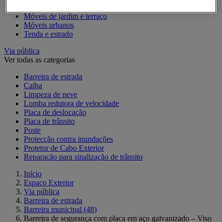
Móveis de jardim e terraço
Móveis urbanos
Tenda e estrado
Via pública
Ver todas as categorias
Barreira de estrada
Calha
Limpeza de neve
Lomba redutora de velocidade
Placa de deslocação
Placa de trânsito
Poste
Protecção contra inundações
Protetor de Cabo Exterior
Reparação para sinalização de trânsito
Início
Espaço Exterior
Via pública
Barreira de estrada
Barreira municipal
(48)
Barreira de segurança com placa em aço galvanizado – Viso