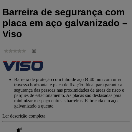
Barreira de segurança com
placa em aço galvanizado –
Viso
(0)
Sem
valor
de
classificação
Link
para
Barreira de proteção com tubo de aço Ø 40 mm com uma
a
travessa horizontal e placa de fixação. Ideal para garantir a
mesma
segurança das pessoas nas proximidades de áreas de risco e
página.
parques de estacionamento. As placas são desfasadas para
minimizar o espaço entre as barreiras. Fabricada em aço
galvanizado a quente.
Ler descrição completa