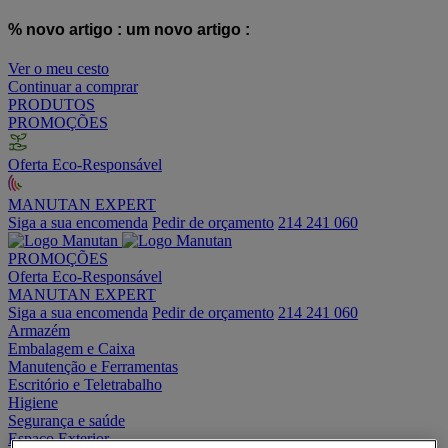
% novo artigo :
um novo artigo :
Ver o meu cesto
Continuar a comprar
PRODUTOS
PROMOÇÕES
Oferta Eco-Responsável
MANUTAN EXPERT
Siga a sua encomenda
Pedir de orçamento
214 241 060
PROMOÇÕES
Oferta Eco-Responsável
MANUTAN EXPERT
Siga a sua encomenda
Pedir de orçamento
214 241 060
Armazém
Embalagem e Caixa
Manutenção e Ferramentas
Escritório e Teletrabalho
Higiene
Segurança e saúde
Espaço Exterior