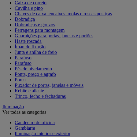
Caixa de correio
Cavilha e pino
Chaves de caixa, encaixes, molas e roscas postiças
Dobradiça
Dobradiças e gonzos
Ferragens para montagem
Guarnições para portas, janelas e portões
Haste roscada
Íman de fixação
Junta e anilha de freio
Parafuso
Parafuso
Pés de nivelamento
Ponta, prego e agrafo
Porca
Puxador de portas, janelas e móveis
Rebite e alicate
Trinco, fecho e fechaduras
Iluminação
Ver todas as categorias
Candeeiro de oficina
Gambiarra
Iluminação interior e exterior