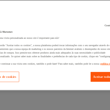
Cont
 à Manutan
 ao seu cesto :
uma visita personalizada ao nosso site é importante para nós!
botão "Aceitar todos os cookies", a nossa plataforma poderá trocar informações com o seu navegador através de 
ermitem que a nossa equipa de marketing e os nossos parceiros da Internet avaliem o desempenho do nosso site
cias de compra. Isso permite-nos oferecer produtos ainda mais adequados às suas necessidades e publicidade
onalizado. Se quiser saber mais sobre as finalidades e preferências de cada tipo de cookie, clique em "configura
r continuar a sua visita sem cookies, também o pode fazer! Para saber mais, também pode ler a nossa
política 
s de cookies
Aceitar todo