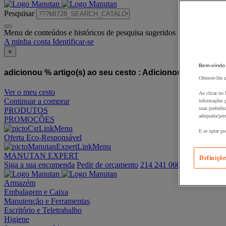
Pesquisar
Menu de conteúdos e históricos de pesquisa sugeridos
A minha conta
Identificar-se
×
Bem-vindo
adicionou % artigo(s) ao seu cesto :
Adicionou este artigo
Oferecer-lhe 
Ver o meu cesto
Ao clicar no 
Continuar a comprar
informações p
suas preferên
PRODUTOS
adequada/pers
PROMOÇÕES
E se optar po
Oferta Eco-Responsável
MANUTAN EXPERT
Definiçõe
Siga a sua encomenda
Pedir de orçamento
214 241 060
Armazém
Embalagem e Caixa
Manutenção e Ferramentas
Escritório e Teletrabalho
Higiene