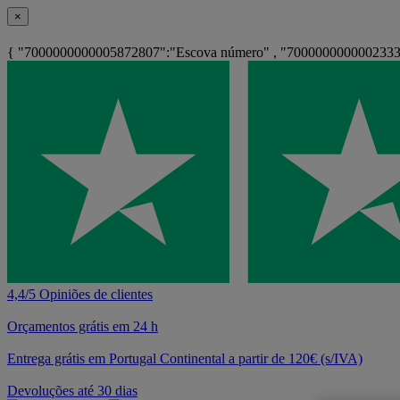
×
{ "7000000000005872807":"Escova número" , "7000000000002333
4,4/5 Opiniões de clientes
Orçamentos grátis em 24 h
Entrega grátis em Portugal Continental a partir de 120€ (s/IVA)
Devoluções até 30 dias