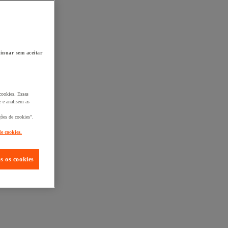
inuar sem aceitar
cookies. Essas
 e analisem as
ções de cookies".
de cookies.
s os cookies