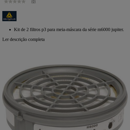
(0)
Sem
valor
de
classificação
Link
para
Kit de 2 filtros p3 para meia-máscara da série m6000 jupiter.
a
mesma
Ler descrição completa
página.