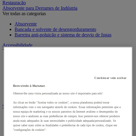
Restauração
Absorvente para Derrames de Indústria
Ver todas as categorias
Absorvente
Bancada e solvente de desengorduramento
Barreira anti-poluição e sistema de desvio de fugas
Accessibilidade
Ver todas as categorias
Ajuda para orientação e evacuação
Cadeiras de rodas e mobilidade
Criação de escadas e pavimentos
Equipamento hospitalar e adaptado a PMR para casa de
Continuar sem aceitar
banho
Bem-vindo à Manutan
Segurança para portas
Sinalética para PMR
Oferecer-lhe uma visita personalizada ao nosso site é importante para nós!
Ao clicar no botão "Aceitar todos os cookies", a nossa plataforma poderá trocar
Alarme e videovigilância
informações com o seu navegador através de cookies. Essas informações permitem que a
Ver todas as categorias
nossa equipa de marketing e os nossos parceiros da Internet avaliem o desempenho do
nosso site e analisem as suas preferências de compra. Isso permite-nos oferecer produtos
Alarme e Detetor de Movimento
ainda mais adequados às suas necessidades e publicidade adequada/personalizado. Se
Intercomunicador e Videotelefone
quiser saber mais sobre as finalidades e preferências de cada tipo de cookie, clique em
Videovigilância
"configurações de cookies".