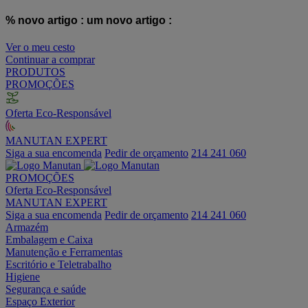
% novo artigo :
um novo artigo :
Ver o meu cesto
Continuar a comprar
PRODUTOS
PROMOÇÕES
Oferta Eco-Responsável
MANUTAN EXPERT
Siga a sua encomenda
Pedir de orçamento
214 241 060
PROMOÇÕES
Oferta Eco-Responsável
MANUTAN EXPERT
Siga a sua encomenda
Pedir de orçamento
214 241 060
Armazém
Embalagem e Caixa
Manutenção e Ferramentas
Escritório e Teletrabalho
Higiene
Segurança e saúde
Espaço Exterior