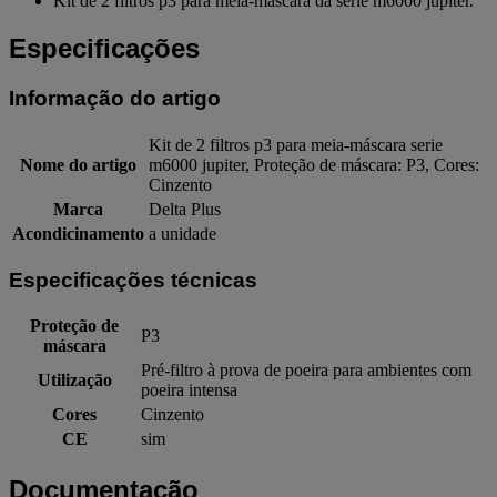
Kit de 2 filtros p3 para meia-máscara da série m6000 jupiter.
Especificações
Informação do artigo
Kit de 2 filtros p3 para meia-máscara serie
Nome do artigo
m6000 jupiter, Proteção de máscara: P3, Cores:
Cinzento
Marca
Delta Plus
Acondicinamento
a unidade
Especificações técnicas
Proteção de
P3
máscara
Pré-filtro à prova de poeira para ambientes com
Utilização
poeira intensa
Cores
Cinzento
CE
sim
Documentação