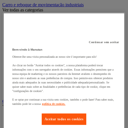
Carro e reboque de movimentação industriais
Ver todas as categorias
Acessórios para carro
Base rolante e chassis móvel
Carro contentor
Carro de inox e alumínio
Carro de nível constante
Continuar sem aceitar
Carro de plataformas
Carro dobrável
Bem-vindo à Manutan
Carro eléctrico
Oferecer-lhe uma visita personalizada ao nosso site é importante para nós!
Carro em fio de aço
Carro para caixas
Ao clicar no botão "Aceitar todos os cookies", a nossa plataforma poderá trocar
informações com o seu navegador através de cookies. Essas informações permitem que a
Carro para carga comprida e volumosa
nossa equipa de marketing e os nossos parceiros da Internet avaliem o desempenho do
Carros com espaldar fixo e taipal
nosso site e analisem as suas preferências de compra. Isso permite-nos oferecer produtos
Carros de preparação de encomendas
ainda mais adequados às suas necessidades e publicidade adequada/personalizado. Se
Reboque industrial
quiser saber mais sobre as finalidades e preferências de cada tipo de cookie, clique em
Serviço e Manipulação
"configurações de cookies".
E se optar por continuar a sua visita sem cookies, também o pode fazer! Para saber mais,
Contentor móvel gradeado
também pode ler a nossa
política de cookies.
Ver todas as categorias
Acessórios para contentor móvel
Aceitar todos os cookies
Contentor móvel de segurança
Contentor móvel encaixável