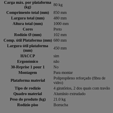
Carga máx. por plataforma
80 kg
(kg)
Comprimento total (mm)
850 mm
Largura total (mm)
480 mm
Altura total (mm)
1000 mm
Cores
Preto
Rodízio Ø (mm)
102 mm
Comp. útil Plataforma (mm)
680 mm
Largura útil plataforma
450 mm
(mm)
HACCP
sim
Ergonómico
não
30-Reprise 1 pour 1
No
Montagem
Para montar
Polipropileno reforçado (fibra de
Plataforma material
vidro)
Tipo de rodízio
4 giratórios, 2 dos quais com travão
Quadro material
Alumínio extrudado
Peso do produto (kg)
21.0 kg
Rodízio piso
Borracha