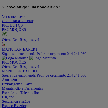
% novo artigo :
um novo artigo :
Ver o meu cesto
Continuar a comprar
PRODUTOS
PROMOÇÕES
Oferta Eco-Responsável
MANUTAN EXPERT
Siga a sua encomenda
Pedir de orçamento
214 241 060
PROMOÇÕES
Oferta Eco-Responsável
MANUTAN EXPERT
Siga a sua encomenda
Pedir de orçamento
214 241 060
Armazém
Embalagem e Caixa
Manutenção e Ferramentas
Escritório e Teletrabalho
Higiene
Segurança e saúde
Espaço Exterior