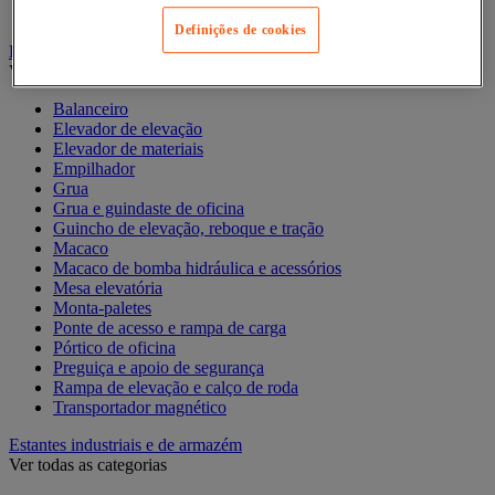
Contentor móvel standard
Definições de cookies
Empilhador, Mesa Elevatória e Sistemas de Elevação
Ver todas as categorias
Balanceiro
Elevador de elevação
Elevador de materiais
Empilhador
Grua
Grua e guindaste de oficina
Guincho de elevação, reboque e tração
Macaco
Macaco de bomba hidráulica e acessórios
Mesa elevatória
Monta-paletes
Ponte de acesso e rampa de carga
Pórtico de oficina
Preguiça e apoio de segurança
Rampa de elevação e calço de roda
Transportador magnético
Estantes industriais e de armazém
Ver todas as categorias