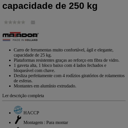
capacidade de 250 kg
(0)
Sem
valor
de
classificação
Link
para
Carro de ferramentas muito confortável, ágil e elegante,
a
capacidade de 25 kg.
mesma
Plataformas resistentes graças ao reforço em fibra de vidro.
página.
1 gaveta alta, 1 bloco baixo com 4 lados fechados e
bloqueável com chave.
Desliza perfeitamente com 4 rodízios giratórios de rolamentos
de esferas.
Montantes em alumínio extrudado.
Ler descrição completa
HACCP
Montagem : Para montar