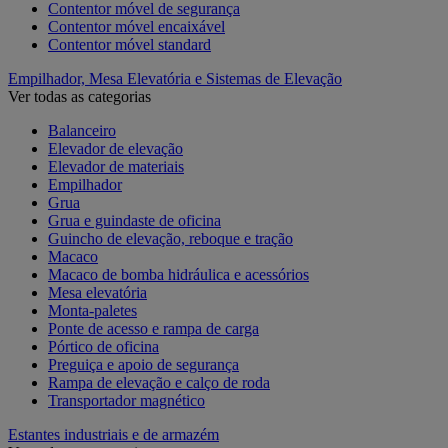
Contentor móvel de segurança
Contentor móvel encaixável
Contentor móvel standard
Empilhador, Mesa Elevatória e Sistemas de Elevação
Ver todas as categorias
Balanceiro
Elevador de elevação
Elevador de materiais
Empilhador
Grua
Grua e guindaste de oficina
Guincho de elevação, reboque e tração
Macaco
Macaco de bomba hidráulica e acessórios
Mesa elevatória
Monta-paletes
Ponte de acesso e rampa de carga
Pórtico de oficina
Preguiça e apoio de segurança
Rampa de elevação e calço de roda
Transportador magnético
Estantes industriais e de armazém