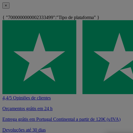
×
{ "7000000000002333499":"Tipo de plataforma" }
4,4/5 Opiniões de clientes
Orçamentos grátis em 24 h
Entrega grátis em Portugal Continental a partir de 120€ (s/IVA)
Devoluções até 30 dias