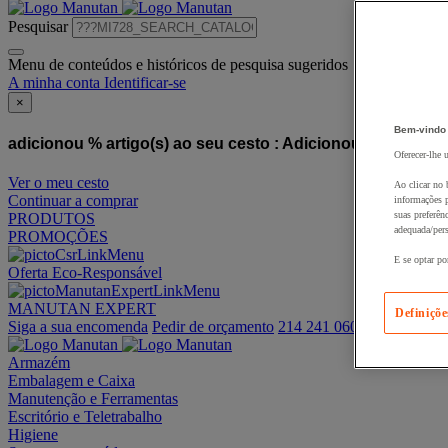
Pesquisar
Menu de conteúdos e históricos de pesquisa sugeridos
A minha conta
Identificar-se
×
Bem-vindo
adicionou % artigo(s) ao seu cesto :
Adicionou este artigo
Oferecer-lhe 
Ver o meu cesto
Ao clicar no 
Continuar a comprar
informações p
suas preferên
PRODUTOS
adequada/pers
PROMOÇÕES
E se optar po
Oferta Eco-Responsável
MANUTAN EXPERT
Definiçõe
Siga a sua encomenda
Pedir de orçamento
214 241 060
Armazém
Embalagem e Caixa
Manutenção e Ferramentas
Escritório e Teletrabalho
Higiene