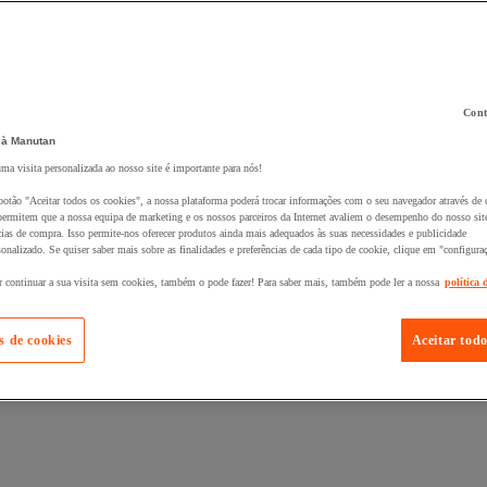
Cont
 à Manutan
 ao seu cesto :
uma visita personalizada ao nosso site é importante para nós!
botão "Aceitar todos os cookies", a nossa plataforma poderá trocar informações com o seu navegador através de 
ermitem que a nossa equipa de marketing e os nossos parceiros da Internet avaliem o desempenho do nosso site
cias de compra. Isso permite-nos oferecer produtos ainda mais adequados às suas necessidades e publicidade
onalizado. Se quiser saber mais sobre as finalidades e preferências de cada tipo de cookie, clique em "configura
r continuar a sua visita sem cookies, também o pode fazer! Para saber mais, também pode ler a nossa
política 
s de cookies
Aceitar todo