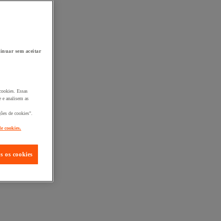
inuar sem aceitar
cookies. Essas
 e analisem as
ções de cookies".
de cookies.
s os cookies