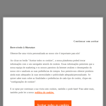
Continuar sem aceitar
Bem-vindo à Manutan
Oferecer-lhe uma visita personalizada ao nosso site é importante para nós!
Ao clicar no botão "Aceitar todos os cookies", a nossa plataforma poderá trocar
informações com o seu navegador através de cookies. Essas informações permitem que a
nossa equipa de marketing e os nossos parceiros da Internet avaliem o desempenho do
nosso site e analisem as suas preferências de compra. Isso permite-nos oferecer produtos
ainda mais adequados às suas necessidades e publicidade adequada/personalizado. Se
quiser saber mais sobre as finalidades e preferências de cada tipo de cookie, clique em
"configurações de cookies".
E se optar por continuar a sua visita sem cookies, também o pode fazer! Para saber mais,
também pode ler a nossa
política de cookies.
Aceitar todos os cookies